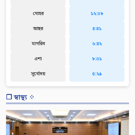
যোহর
১২:০৮
আছর
৪:৪১
মাগরিব
৬:৪২
এশা
৮:০১
সূর্যোদয়
৫:২৯
❐ স্বাস্থ্য ⁘