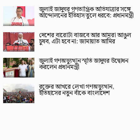
জুলাই জাদুঘর গণতান্ত্রিক অভিযাত্রার সঙ্গে
আন্দোলনের ইতিহাস তুলে ধরবে: প্রধানমন্ত্রী
দেশের বারোটা বাজবে আর আমরা আঙুল
চুষব, এটা হবে না: জামায়াত আমির
জুলাই গণঅভ্যুত্থান স্মৃতি জাদুঘর উদ্বোধন
করলেন প্রধানমন্ত্রী
রক্তের আখরে লেখা গণঅভ্যুত্থান,
ইতিহাসের নতুন বাঁকে বাংলাদেশ