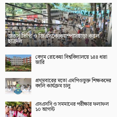
জকসু ভিপি ও জিএসকে ক্যাম্পাসছাড়া করল
ছাত্রদল
বেগম রোকেয়া বিশ্ববিদ্যালয়ে ১৪৪ ধারা
জারি
প্রথমবারের মতো এমপিওভুক্ত শিক্ষকদের
বদলি কার্যক্রম চালু
এসএসসি ও সমমানের পরীক্ষার ফলাফল
১০ আগস্ট