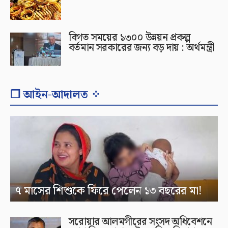
বিগত সময়ের ১৩০০ উন্নয়ন প্রকল্প
বর্তমান সরকারের জন্য বড় দায় : অর্থমন্ত্রী
❐ আইন-আদালত ⁘
৭ মাসের শিশুকে ফিরে পেলেন ১৩ বছরের মা!
সরোয়ার আলমগীরের সংসদ অধিবেশনে