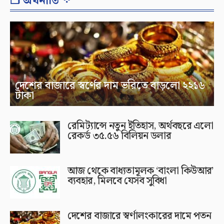
❐ অর্থনীতি ⁘
দেশের বাজারে স্বর্ণের দাম ভরিতে বাড়লো ২২১৬
টাকা
রেমিট্যান্সে নতুন ইতিহাস, অর্থবছরে এলো
রেকর্ড ৩৫.৫৬ বিলিয়ন ডলার
আজ থেকে বাধ্যতামূলক ‘বাংলা কিউআর’
ব্যবহার, মিলবে যেসব সুবিধা
দেশের বাজারে স্বর্ণালংকারের দামে পতন