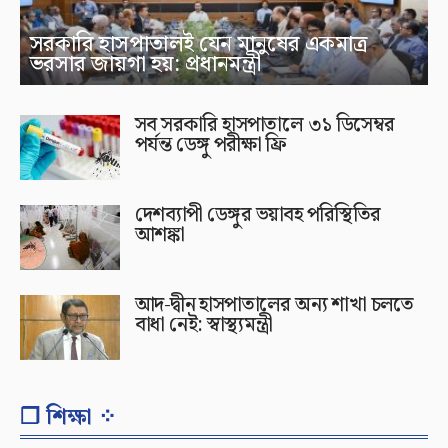
সরকারি হাসপাতালই যেন মানুষের একমাত্র
ভরসার জায়গা হয়: প্রধানমন্ত্রী
সব সরকারি হাসপাতালে ৩১ ডিসেম্বর
পর্যন্ত ডেঙ্গু পরীক্ষা ফ্রি
দেশব্যাপী ডেঙ্গুর ভয়াবহ পরিস্থিতির
আশঙ্কা
আদ-দ্বীন হাসপাতালের অন্য শাখা চলতে
বাধা নেই: স্বাস্থ্যমন্ত্রী
❐ শিক্ষা ⁘