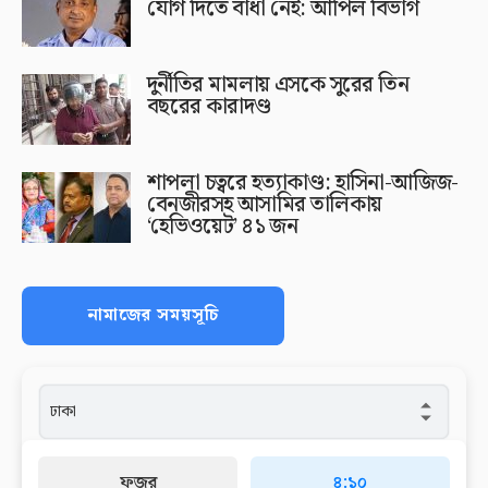
যোগ দিতে বাধা নেই: আপিল বিভাগ
দুর্নীতির মামলায় এসকে সুরের তিন
বছরের কারাদণ্ড
শাপলা চত্বরে হত্যাকাণ্ড: হাসিনা-আজিজ-
বেনজীরসহ আসামির তালিকায়
‘হেভিওয়েট’ ৪১ জন
নামাজের সময়সূচি
ফজর
৪:১০