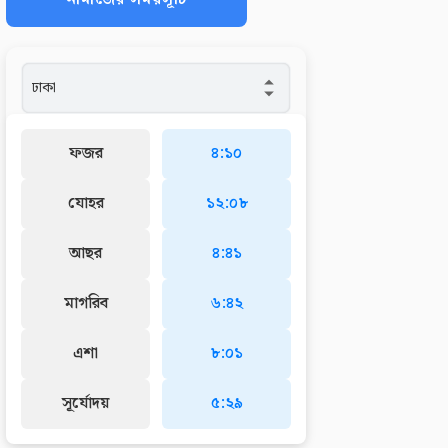
ফজর
৪:১০
যোহর
১২:০৮
আছর
৪:৪১
মাগরিব
৬:৪২
এশা
৮:০১
সূর্যোদয়
৫:২৯