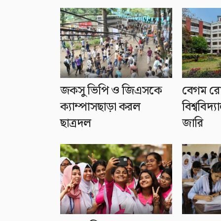
জকসু ভিপি ও জিএসকে
বেগম র
ক্যাম্পাসছাড়া করল
বিশ্ববিদ্
ছাত্রদল
জারি