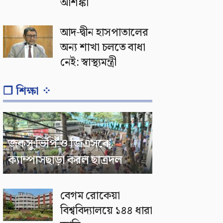
আশঙ্কা
আদ-দ্বীন হাসপাতালের
অন্য শাখা চলতে বাধা
নেই: স্বাস্থ্যমন্ত্রী
❐ শিক্ষা ⁘
জকসু ভিপি ও জিএসকে
ক্যাম্পাসছাড়া করল ছাত্রদল
বেগম রোকেয়া
বিশ্ববিদ্যালয়ে ১৪৪ ধারা