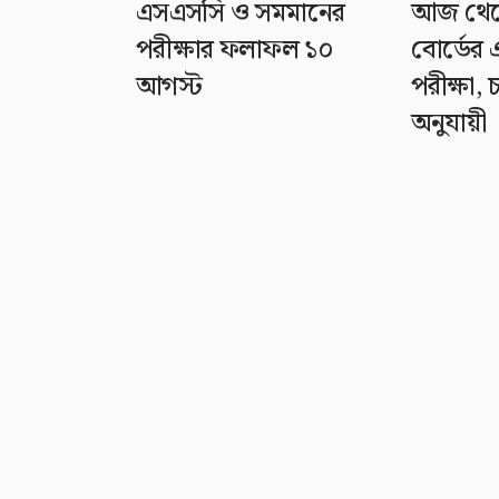
এসএসসি ও সমমানের
আজ থেকে 
পরীক্ষার ফলাফল ১০
বোর্ডের
আগস্ট
পরীক্ষা,
অনুযায়ী