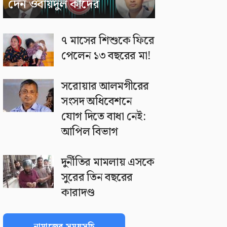
দেন ওবায়দুল কাদের
৭ মাসের শিশুকে ফিরে
পেলেন ১৩ বছরের মা!
সরোয়ার আলমগীরের
সংসদ অধিবেশনে
যোগ দিতে বাধা নেই:
আপিল বিভাগ
দুর্নীতির মামলায় এসকে
সুরের তিন বছরের
কারাদণ্ড
নামাজের সময়সূচি