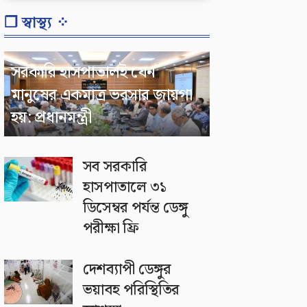
❐ স্বাস্থ্য ⁘
সরকারি হাসপাতালই যেন
মানুষের একমাত্র ভরসার জায়গা
হয়: প্রধানমন্ত্রী
সব সরকারি
হাসপাতালে ৩১
ডিসেম্বর পর্যন্ত ডেঙ্গু
পরীক্ষা ফ্রি
দেশব্যাপী ডেঙ্গুর
ভয়াবহ পরিস্থিতির