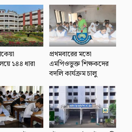
োকেয়া
প্রথমবারের মতো
যালয়ে ১৪৪ ধারা
এমপিওভুক্ত শিক্ষকদের
বদলি কার্যক্রম চালু