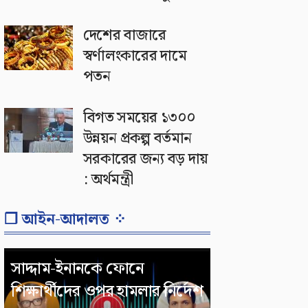
দেশের বাজারে
স্বর্ণালংকারের দামে
পতন
বিগত সময়ের ১৩০০
উন্নয়ন প্রকল্প বর্তমান
সরকারের জন্য বড় দায়
: অর্থমন্ত্রী
❐ আইন-আদালত ⁘
সাদ্দাম-ইনানকে ফোনে
শিক্ষার্থীদের ওপর হামলার নির্দেশ