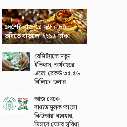
দেশের বাজারে স্বর্ণের দাম
ভরিতে বাড়লো ২২১৬ টাকা
রেমিট্যান্সে নতুন
ইতিহাস, অর্থবছরে
এলো রেকর্ড ৩৫.৫৬
বিলিয়ন ডলার
আজ থেকে
বাধ্যতামূলক ‘বাংলা
কিউআর’ ব্যবহার,
মিলবে যেসব সুবিধা