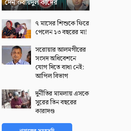
দেন ওবায়দুল কাদের
৭ মাসের শিশুকে ফিরে
পেলেন ১৩ বছরের মা!
সরোয়ার আলমগীরের
সংসদ অধিবেশনে
যোগ দিতে বাধা নেই:
আপিল বিভাগ
দুর্নীতির মামলায় এসকে
সুরের তিন বছরের
কারাদণ্ড
নামাজের সময়সূচি