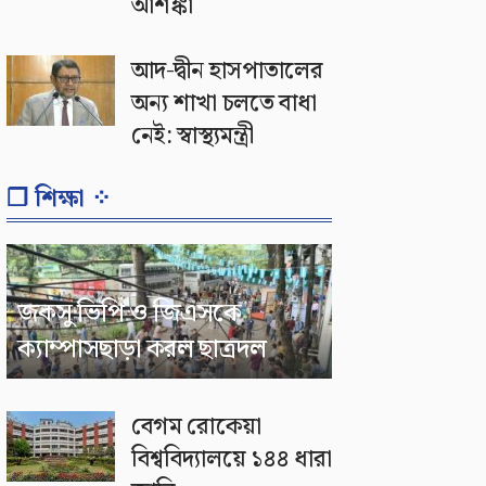
আশঙ্কা
আদ-দ্বীন হাসপাতালের
অন্য শাখা চলতে বাধা
নেই: স্বাস্থ্যমন্ত্রী
❐ শিক্ষা ⁘
জকসু ভিপি ও জিএসকে
ক্যাম্পাসছাড়া করল ছাত্রদল
বেগম রোকেয়া
বিশ্ববিদ্যালয়ে ১৪৪ ধারা