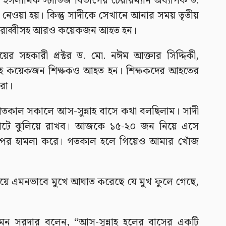
যন্ত ইসলামিক স্টাডিজ বিভাগের চেয়ারম্যান অধ্যাপক ড.
 নেওয়া হয়। কিন্তু সাদীকে সেখানে আনার সময় তৃতীয়
ি, রাব্বীসহ আরও কয়েকজন আহত হন।
যালয়ের সহকারী প্রক্টর ড. মো. নঈম আক্তার সিদ্দিকী,
সহ কয়েকজন শিক্ষকও আহত হন। শিক্ষকদের আহতের
ীরা।
, ‘গতকাল সকালে আস-সুন্নাহ বাসে কথা বলছিলাম। সাদী
েটে ঝুলিয়ে রাখব। আজকে ১৫-২০ জন নিয়ে এসে
র ওপর হামলা করে। গতকাল হলে গিয়েও আমার খোঁজ
িয়ে এমনভাবে মুখে আঘাত করেছে যে মুখ ফুলে গেছে,
 সুমন সরদার বলেন, “আস-সুন্নাহ হলের বাসের একটি