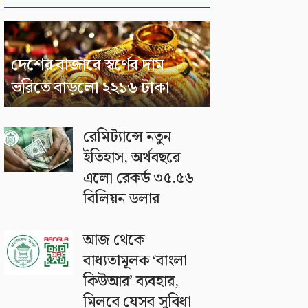
দেশের বাজারে স্বর্ণের দাম
ভরিতে বাড়লো ২২১৬ টাকা
রেমিট্যান্সে নতুন
ইতিহাস, অর্থবছরে
এলো রেকর্ড ৩৫.৫৬
বিলিয়ন ডলার
আজ থেকে
বাধ্যতামূলক ‘বাংলা
কিউআর’ ব্যবহার,
মিলবে যেসব সুবিধা