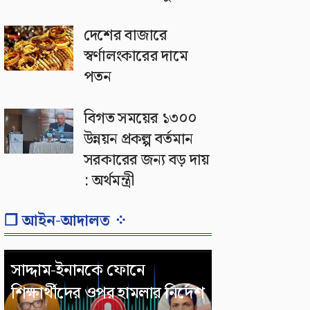
দেশের বাজারে
স্বর্ণালংকারের দামে
পতন
বিগত সময়ের ১৩০০
উন্নয়ন প্রকল্প বর্তমান
সরকারের জন্য বড় দায়
: অর্থমন্ত্রী
❐ আইন-আদালত ⁘
সাদ্দাম-ইনানকে ফোনে
শিক্ষার্থীদের ওপর হামলার নির্দেশ