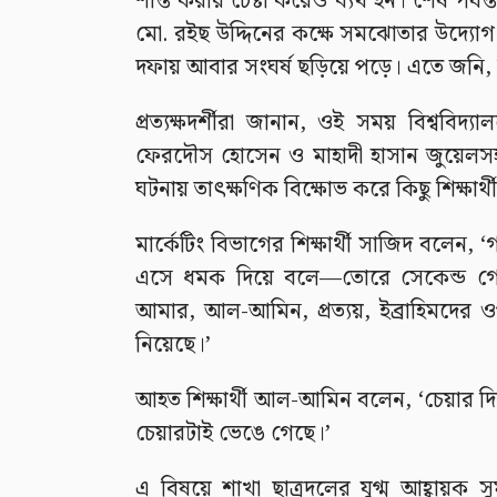
শান্ত করার চেষ্টা করেও ব্যর্থ হন। শেষ পর্
মো. রইছ উদ্দিনের কক্ষে সমঝোতার উদ্যোগ
দফায় আবার সংঘর্ষ ছড়িয়ে পড়ে। এতে জন
প্রত্যক্ষদর্শীরা জানান, ওই সময় বিশ্ববিদ্
ফেরদৌস হোসেন ও মাহাদী হাসান জুয়েল
ঘটনায় তাৎক্ষণিক বিক্ষোভ করে কিছু শিক্ষার্থ
মার্কেটিং বিভাগের শিক্ষার্থী সাজিদ বলেন
এসে ধমক দিয়ে বলে—তোরে সেকেন্ড গ
আমার, আল-আমিন, প্রত্যয়, ইব্রাহিমদে
নিয়েছে।’
আহত শিক্ষার্থী আল-আমিন বলেন, ‘চেয়ার দ
চেয়ারটাই ভেঙে গেছে।’
এ বিষয়ে শাখা ছাত্রদলের যুগ্ম আহ্বায়ক