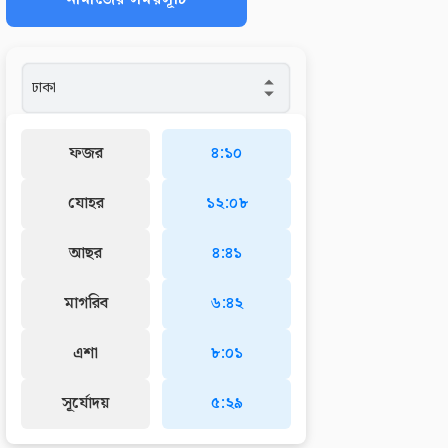
ফজর
৪:১০
যোহর
১২:০৮
আছর
৪:৪১
মাগরিব
৬:৪২
এশা
৮:০১
সূর্যোদয়
৫:২৯