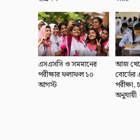
এসএসসি ও সমমানের
আজ থেকে 
পরীক্ষার ফলাফল ১০
বোর্ডের
আগস্ট
পরীক্ষা,
অনুযায়ী