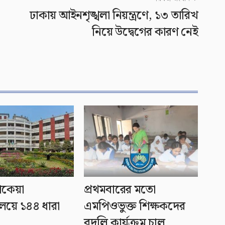
ঢাকায় আইনশৃঙ্খলা নিয়ন্ত্রণে, ১৩ তারিখ
নিয়ে উদ্বেগের কারণ নেই
োকেয়া
প্রথমবারের মতো
যালয়ে ১৪৪ ধারা
এমপিওভুক্ত শিক্ষকদের
বদলি কার্যক্রম চালু