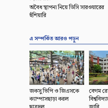
অবৈধ স্থাপনা নিয়ে ডিসি সারওয়ারের
হুঁশিয়ারি
এ সম্পর্কিত আরও পড়ুন
জকসু ভিপি ও জিএসকে
বেগম র
ক্যাম্পাসছাড়া করল
বিশ্ববিদ্
ছাত্রদল
জারি