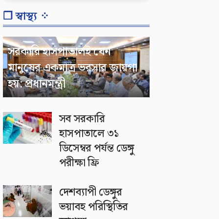
❐ স্বাস্থ্য ⁘
সরকারি হাসপাতালই যেন
মানুষের একমাত্র ভরসার জায়গা
হয়: প্রধানমন্ত্রী
সব সরকারি
হাসপাতালে ৩১
ডিসেম্বর পর্যন্ত ডেঙ্গু
পরীক্ষা ফ্রি
দেশব্যাপী ডেঙ্গুর
ভয়াবহ পরিস্থিতির