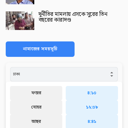
দুর্নীতির মামলায় এসকে সুরের তিন
বছরের কারাদণ্ড
নামাজের সময়সূচি
ফজর
৪:১০
যোহর
১২:০৮
আছর
৪:৪১