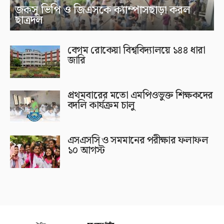
জকসু ভিপি ও জিএসকে ক্যাম্পাসছাড়া করল
ছাত্রদল
বেগম রোকেয়া বিশ্ববিদ্যালয়ে ১৪৪ ধারা
জারি
প্রথমবারের মতো এমপিওভুক্ত শিক্ষকদের
বদলি কার্যক্রম চালু
এসএসসি ও সমমানের পরীক্ষার ফলাফল
১০ আগস্ট