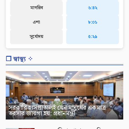
মাগরিব
৬:৪২
এশা
৮:০১
সূর্যোদয়
৫:২৯
❐ স্বাস্থ্য ⁘
সরকারি হাসপাতালই যেন মানুষের একমাত্র
ভরসার জায়গা হয়: প্রধানমন্ত্রী