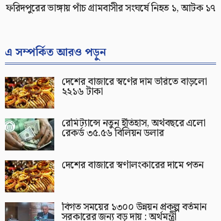
ফরিদপুরের ভাঙ্গায় পাঁচ গ্রামবাসীর সংঘর্ষে নিহত ১, আটক ১৭
এ সম্পর্কিত আরও পড়ুন
দেশের বাজারে স্বর্ণের দাম ভরিতে বাড়লো
২২১৬ টাকা
রেমিট্যান্সে নতুন ইতিহাস, অর্থবছরে এলো
রেকর্ড ৩৫.৫৬ বিলিয়ন ডলার
দেশের বাজারে স্বর্ণালংকারের দামে পতন
বিগত সময়ের ১৩০০ উন্নয়ন প্রকল্প বর্তমান
সরকারের জন্য বড় দায় : অর্থমন্ত্রী