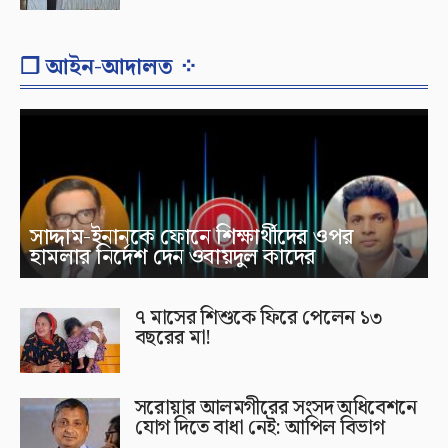
❐ আইন-আদালত ⁘
সাদ্দাম-ইনানকে ফোনে শিক্ষার্থীদের ওপর
হামলার নির্দেশ দেন ওবায়দুল কাদের
৭ মাসের শিশুকে ফিরে পেলেন ১৩
বছরের মা!
সরোয়ার আলমগীরের সংসদ অধিবেশনে
যোগ দিতে বাধা নেই: আপিল বিভাগ