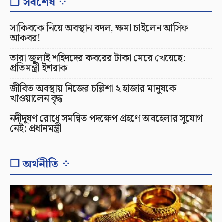
❐ সর্বশেষ ⁘
সাকিবকে নিয়ে অবস্থান বদল, ক্ষমা চাইলেন আসিফ
আকবর!
তারা জুলাই শহিদদের কবরের টাকা মেরে খেয়েছে:
প্রতিমন্ত্রী ইশরাক
জীবিত অবস্থায় নিজের চল্লিশা ২ হাজার মানুষকে
খাওয়ালেন বৃদ্ধ
নদীদূষণ রোধে সমন্বিত পদক্ষেপ গ্রহণে অবহেলার সুযোগ
নেই: প্রধানমন্ত্রী
❐ অর্থনীতি ⁘