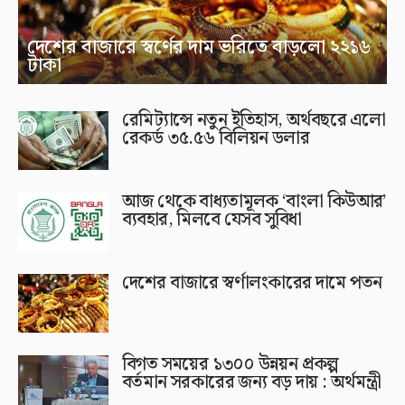
দেশের বাজারে স্বর্ণের দাম ভরিতে বাড়লো ২২১৬
টাকা
রেমিট্যান্সে নতুন ইতিহাস, অর্থবছরে এলো
রেকর্ড ৩৫.৫৬ বিলিয়ন ডলার
আজ থেকে বাধ্যতামূলক ‘বাংলা কিউআর’
ব্যবহার, মিলবে যেসব সুবিধা
দেশের বাজারে স্বর্ণালংকারের দামে পতন
বিগত সময়ের ১৩০০ উন্নয়ন প্রকল্প
বর্তমান সরকারের জন্য বড় দায় : অর্থমন্ত্রী