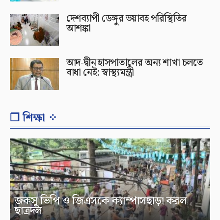
দেশব্যাপী ডেঙ্গুর ভয়াবহ পরিস্থিতির
আশঙ্কা
আদ-দ্বীন হাসপাতালের অন্য শাখা চলতে
বাধা নেই: স্বাস্থ্যমন্ত্রী
❐ শিক্ষা ⁘
জকসু ভিপি ও জিএসকে ক্যাম্পাসছাড়া করল
ছাত্রদল