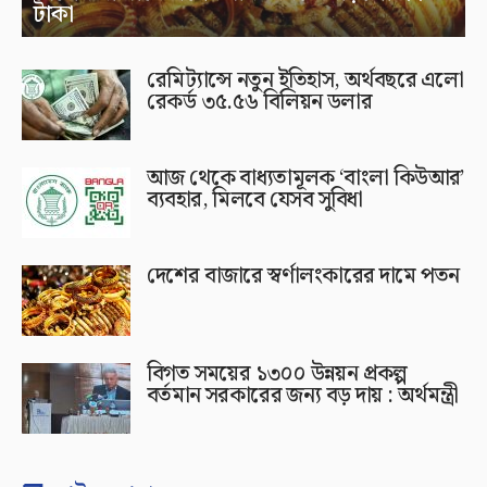
টাকা
রেমিট্যান্সে নতুন ইতিহাস, অর্থবছরে এলো
রেকর্ড ৩৫.৫৬ বিলিয়ন ডলার
আজ থেকে বাধ্যতামূলক ‘বাংলা কিউআর’
ব্যবহার, মিলবে যেসব সুবিধা
দেশের বাজারে স্বর্ণালংকারের দামে পতন
বিগত সময়ের ১৩০০ উন্নয়ন প্রকল্প
বর্তমান সরকারের জন্য বড় দায় : অর্থমন্ত্রী