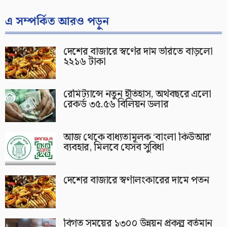
এ সম্পর্কিত আরও পড়ুন
দেশের বাজারে স্বর্ণের দাম ভরিতে বাড়লো
২২১৬ টাকা
রেমিট্যান্সে নতুন ইতিহাস, অর্থবছরে এলো
রেকর্ড ৩৫.৫৬ বিলিয়ন ডলার
আজ থেকে বাধ্যতামূলক ‘বাংলা কিউআর’
ব্যবহার, মিলবে যেসব সুবিধা
দেশের বাজারে স্বর্ণালংকারের দামে পতন
বিগত সময়ের ১৩০০ উন্নয়ন প্রকল্প বর্তমান