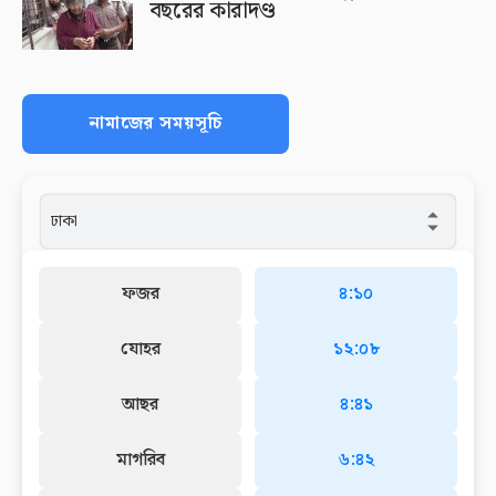
বছরের কারাদণ্ড
নামাজের সময়সূচি
ফজর
৪:১০
যোহর
১২:০৮
আছর
৪:৪১
মাগরিব
৬:৪২