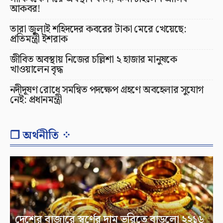
আকবর!
তারা জুলাই শহিদদের কবরের টাকা মেরে খেয়েছে:
প্রতিমন্ত্রী ইশরাক
জীবিত অবস্থায় নিজের চল্লিশা ২ হাজার মানুষকে
খাওয়ালেন বৃদ্ধ
নদীদূষণ রোধে সমন্বিত পদক্ষেপ গ্রহণে অবহেলার সুযোগ
নেই: প্রধানমন্ত্রী
❐ অর্থনীতি ⁘
দেশের বাজারে স্বর্ণের দাম ভরিতে বাড়লো ২২১৬