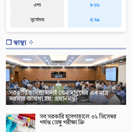
এশা
৮:০১
সূর্যোদয়
৫:২৯
❐ স্বাস্থ্য ⁘
সরকারি হাসপাতালই যেন মানুষের একমাত্র
ভরসার জায়গা হয়: প্রধানমন্ত্রী
সব সরকারি হাসপাতালে ৩১ ডিসেম্বর
পর্যন্ত ডেঙ্গু পরীক্ষা ফ্রি