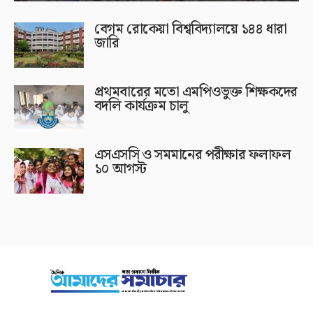
বেগম রোকেয়া বিশ্ববিদ্যালয়ে ১৪৪ ধারা
জারি
প্রথমবারের মতো এমপিওভুক্ত শিক্ষকদের
বদলি কার্যক্রম চালু
এসএসসি ও সমমানের পরীক্ষার ফলাফল
১০ আগস্ট