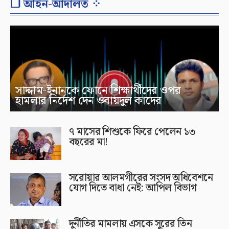
❐ আইন-আদালত ⁘
সাদ্দাম-ইনানকে ফোনে শিক্ষার্থীদের ওপর
হামলার নির্দেশ দেন ওবায়দুল কাদের
৭ মাসের শিশুকে ফিরে পেলেন ১৩
বছরের মা!
সরোয়ার আলমগীরের সংসদ অধিবেশনে
যোগ দিতে বাধা নেই: আপিল বিভাগ
দুর্নীতির মামলায় এসকে সুরের তিন