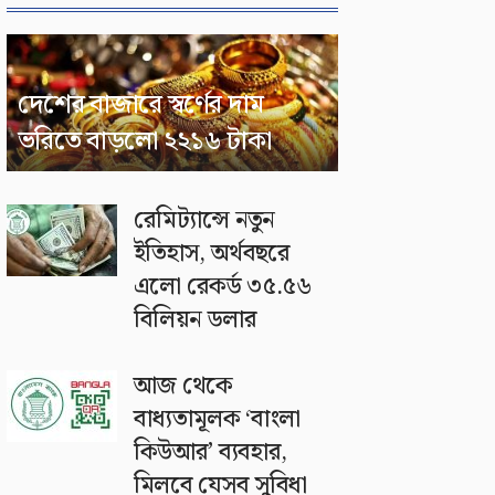
দেশের বাজারে স্বর্ণের দাম
ভরিতে বাড়লো ২২১৬ টাকা
রেমিট্যান্সে নতুন
ইতিহাস, অর্থবছরে
এলো রেকর্ড ৩৫.৫৬
বিলিয়ন ডলার
আজ থেকে
বাধ্যতামূলক ‘বাংলা
কিউআর’ ব্যবহার,
মিলবে যেসব সুবিধা