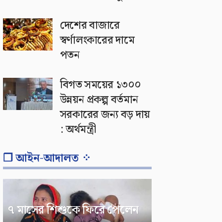
দেশের বাজারে
স্বর্ণালংকারের দামে
পতন
বিগত সময়ের ১৩০০
উন্নয়ন প্রকল্প বর্তমান
সরকারের জন্য বড় দায়
: অর্থমন্ত্রী
❐ আইন-আদালত ⁘
৭ মাসের শিশুকে ফিরে পেলেন