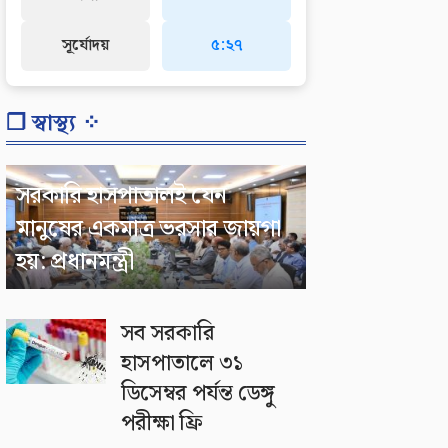
সূর্যোদয়
৫:২৭
❐ স্বাস্থ্য ⁘
সরকারি হাসপাতালই যেন
মানুষের একমাত্র ভরসার জায়গা
হয়: প্রধানমন্ত্রী
সব সরকারি
হাসপাতালে ৩১
ডিসেম্বর পর্যন্ত ডেঙ্গু
পরীক্ষা ফ্রি