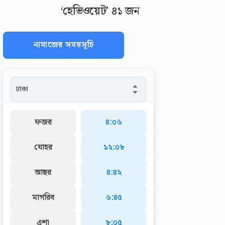
‘হেভিওয়েট’ ৪১ জন
নামাজের সময়সূচি
ফজর
৪:০৬
যোহর
১২:০৮
আছর
৪:৪২
মাগরিব
৬:৪৫
এশা
৮:০৫