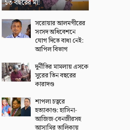
১৩ বছরের মা!
সরোয়ার আলমগীরের
সংসদ অধিবেশনে
যোগ দিতে বাধা নেই:
আপিল বিভাগ
দুর্নীতির মামলায় এসকে
সুরের তিন বছরের
কারাদণ্ড
শাপলা চত্বরে
হত্যাকাণ্ড: হাসিনা-
আজিজ-বেনজীরসহ
আসামির তালিকায়