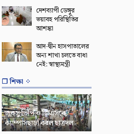
দেশব্যাপী ডেঙ্গুর
ভয়াবহ পরিস্থিতির
আশঙ্কা
আদ-দ্বীন হাসপাতালের
অন্য শাখা চলতে বাধা
নেই: স্বাস্থ্যমন্ত্রী
❐ শিক্ষা ⁘
জকসু ভিপি ও জিএসকে
ক্যাম্পাসছাড়া করল ছাত্রদল