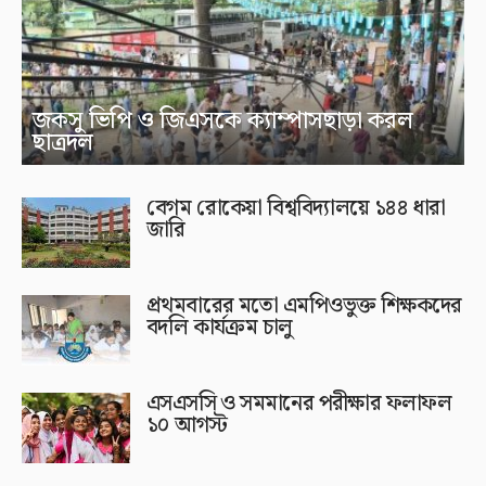
জকসু ভিপি ও জিএসকে ক্যাম্পাসছাড়া করল
ছাত্রদল
বেগম রোকেয়া বিশ্ববিদ্যালয়ে ১৪৪ ধারা
জারি
প্রথমবারের মতো এমপিওভুক্ত শিক্ষকদের
বদলি কার্যক্রম চালু
এসএসসি ও সমমানের পরীক্ষার ফলাফল
১০ আগস্ট