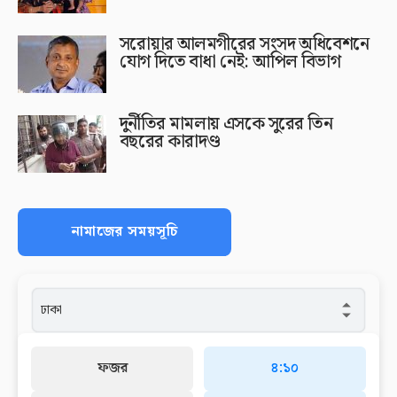
সরোয়ার আলমগীরের সংসদ অধিবেশনে
যোগ দিতে বাধা নেই: আপিল বিভাগ
দুর্নীতির মামলায় এসকে সুরের তিন
বছরের কারাদণ্ড
নামাজের সময়সূচি
ফজর
৪:১০