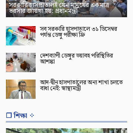
সরকারি হাসপাতালই যেন মানুষের একমাত্র
ভরসার জায়গা হয়: প্রধানমন্ত্রী
সব সরকারি হাসপাতালে ৩১ ডিসেম্বর
পর্যন্ত ডেঙ্গু পরীক্ষা ফ্রি
দেশব্যাপী ডেঙ্গুর ভয়াবহ পরিস্থিতির
আশঙ্কা
আদ-দ্বীন হাসপাতালের অন্য শাখা চলতে
বাধা নেই: স্বাস্থ্যমন্ত্রী
❐ শিক্ষা ⁘