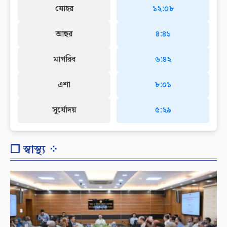
যোহর
১২:০৮
আছর
৪:৪১
মাগরিব
৬:৪২
এশা
৮:০১
সূর্যোদয়
৫:২৯
❐ স্বাস্থ্য ⁘