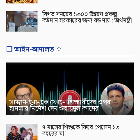
বিগত সময়ের ১৩০০ উন্নয়ন প্রকল্প
বর্তমান সরকারের জন্য বড় দায় : অর্থমন্ত্রী
❐ আইন-আদালত ⁘
সাদ্দাম-ইনানকে ফোনে শিক্ষার্থীদের ওপর
হামলার নির্দেশ দেন ওবায়দুল কাদের
৭ মাসের শিশুকে ফিরে পেলেন ১৩
বছরের মা!