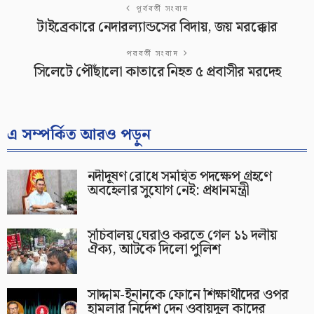
পূর্ববর্তী সংবাদ
টাইব্রেকারে নেদারল্যান্ডসের বিদায়, জয় মরক্কোর
পরবর্তী সংবাদ
সিলেটে পৌঁছালো কাতারে নিহত ৫ প্রবাসীর মরদেহ
এ সম্পর্কিত আরও পড়ুন
নদীদূষণ রোধে সমন্বিত পদক্ষেপ গ্রহণে
অবহেলার সুযোগ নেই: প্রধানমন্ত্রী
সচিবালয় ঘেরাও করতে গেল ১১ দলীয়
ঐক্য, আটকে দিলো পুলিশ
সাদ্দাম-ইনানকে ফোনে শিক্ষার্থীদের ওপর
হামলার নির্দেশ দেন ওবায়দুল কাদের