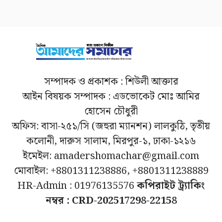
সম্পাদক ও প্রকাশক : শিউলী আক্তার
আইন বিষয়ক সম্পাদক : এডভোকেট মোঃ আমির
হোসেন চৌধুরী
অফিস: বাসা-২৫১/সি (জহুরা ম্যানশন) লালকুঠি, তৃতীয়
কলোনী, দারুস সালাম, মিরপুর-১, ঢাকা-১২১৬
ইমেইল: amadershomachar@gmail.com
মোবাইল: +8801311238886, +8801311238889
HR-Admin : 01976135576
কপিরাইট ট্র্যাকিং
নম্বর : CRD-202517298-22158