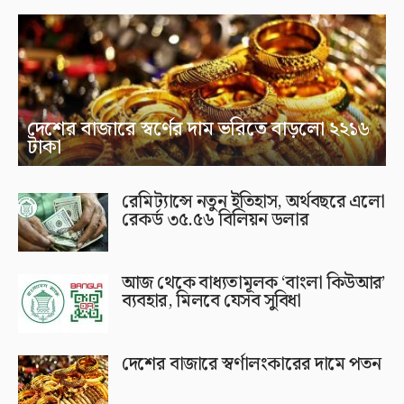
দেশের বাজারে স্বর্ণের দাম ভরিতে বাড়লো ২২১৬
টাকা
রেমিট্যান্সে নতুন ইতিহাস, অর্থবছরে এলো
রেকর্ড ৩৫.৫৬ বিলিয়ন ডলার
আজ থেকে বাধ্যতামূলক ‘বাংলা কিউআর’
ব্যবহার, মিলবে যেসব সুবিধা
দেশের বাজারে স্বর্ণালংকারের দামে পতন