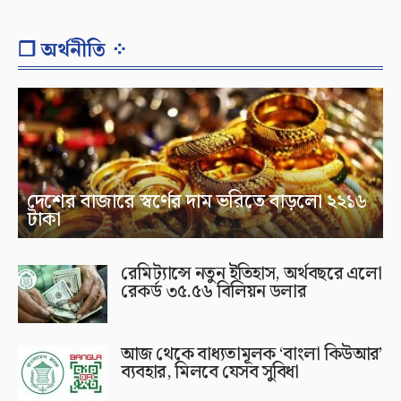
❐ অর্থনীতি ⁘
দেশের বাজারে স্বর্ণের দাম ভরিতে বাড়লো ২২১৬
টাকা
রেমিট্যান্সে নতুন ইতিহাস, অর্থবছরে এলো
রেকর্ড ৩৫.৫৬ বিলিয়ন ডলার
আজ থেকে বাধ্যতামূলক ‘বাংলা কিউআর’
ব্যবহার, মিলবে যেসব সুবিধা