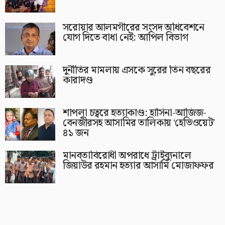
সরোয়ার আলমগীরের সংসদ অধিবেশনে
যোগ দিতে বাধা নেই: আপিল বিভাগ
দুর্নীতির মামলায় এসকে সুরের তিন বছরের
কারাদণ্ড
শাপলা চত্বরে হত্যাকাণ্ড: হাসিনা-আজিজ-
বেনজীরসহ আসামির তালিকায় ‘হেভিওয়েট’
৪১ জন
মানবতাবিরোধী অপরাধে ট্রাইব্যুনালে
জিয়াউর রহমান হত্যার আসামি মোজাফফর