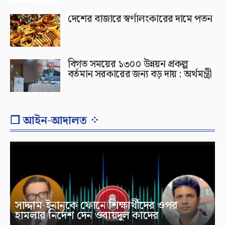
দেশের বাজারে স্বর্ণালংকারের দামে পতন
বিগত সময়ের ১৩০০ উন্নয়ন প্রকল্প
বর্তমান সরকারের জন্য বড় দায় : অর্থমন্ত্রী
❐ আইন-আদালত ⁘
সাদ্দাম-ইনানকে ফোনে শিক্ষার্থীদের ওপর
হামলার নির্দেশ দেন ওবায়দুল কাদের