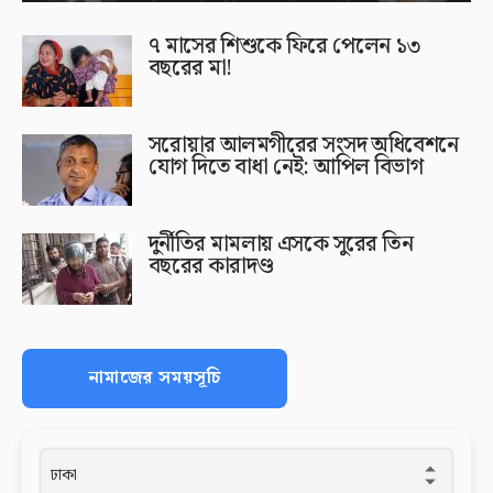
৭ মাসের শিশুকে ফিরে পেলেন ১৩
বছরের মা!
সরোয়ার আলমগীরের সংসদ অধিবেশনে
যোগ দিতে বাধা নেই: আপিল বিভাগ
দুর্নীতির মামলায় এসকে সুরের তিন
বছরের কারাদণ্ড
নামাজের সময়সূচি