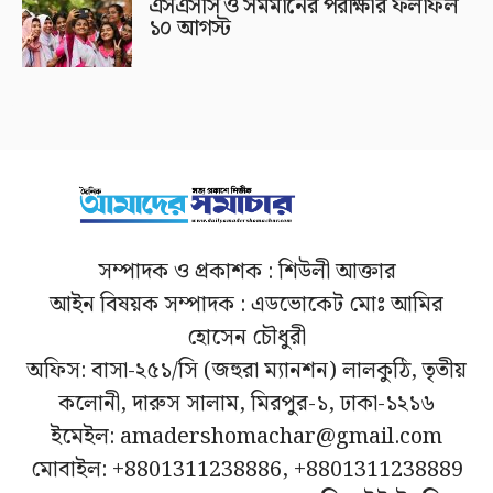
এসএসসি ও সমমানের পরীক্ষার ফলাফল
১০ আগস্ট
সম্পাদক ও প্রকাশক : শিউলী আক্তার
আইন বিষয়ক সম্পাদক : এডভোকেট মোঃ আমির
হোসেন চৌধুরী
অফিস: বাসা-২৫১/সি (জহুরা ম্যানশন) লালকুঠি, তৃতীয়
কলোনী, দারুস সালাম, মিরপুর-১, ঢাকা-১২১৬
ইমেইল: amadershomachar@gmail.com
মোবাইল: +8801311238886, +8801311238889