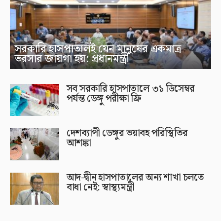
সরকারি হাসপাতালই যেন মানুষের একমাত্র
ভরসার জায়গা হয়: প্রধানমন্ত্রী
সব সরকারি হাসপাতালে ৩১ ডিসেম্বর
পর্যন্ত ডেঙ্গু পরীক্ষা ফ্রি
দেশব্যাপী ডেঙ্গুর ভয়াবহ পরিস্থিতির
আশঙ্কা
আদ-দ্বীন হাসপাতালের অন্য শাখা চলতে
বাধা নেই: স্বাস্থ্যমন্ত্রী