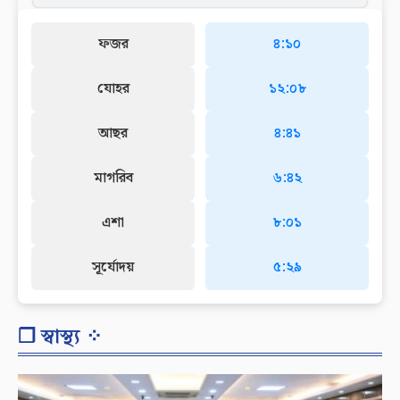
ফজর
৪:১০
যোহর
১২:০৮
আছর
৪:৪১
মাগরিব
৬:৪২
এশা
৮:০১
সূর্যোদয়
৫:২৯
❐ স্বাস্থ্য ⁘