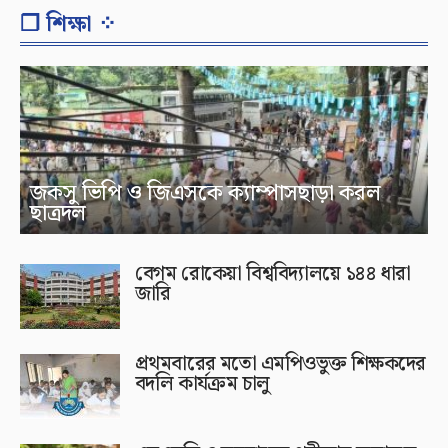
❐ শিক্ষা ⁘
জকসু ভিপি ও জিএসকে ক্যাম্পাসছাড়া করল
ছাত্রদল
বেগম রোকেয়া বিশ্ববিদ্যালয়ে ১৪৪ ধারা
জারি
প্রথমবারের মতো এমপিওভুক্ত শিক্ষকদের
বদলি কার্যক্রম চালু