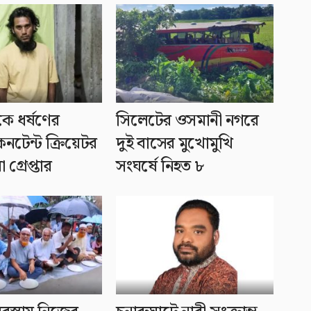
ীকে ধর্ষণের
সিলেটের ওসমানী নগরে
নটেন্ট ক্রিয়েটর
দুই বাসের মুখোমুখি
 গ্রেপ্তার
সংঘর্ষে নিহত ৮