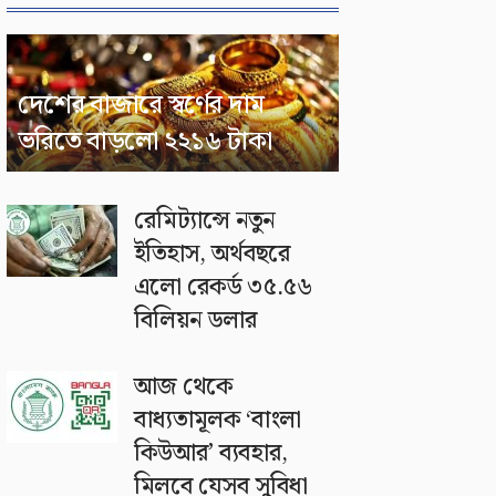
দেশের বাজারে স্বর্ণের দাম
ভরিতে বাড়লো ২২১৬ টাকা
রেমিট্যান্সে নতুন
ইতিহাস, অর্থবছরে
এলো রেকর্ড ৩৫.৫৬
বিলিয়ন ডলার
আজ থেকে
বাধ্যতামূলক ‘বাংলা
কিউআর’ ব্যবহার,
মিলবে যেসব সুবিধা