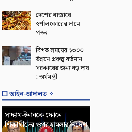
দেশের বাজারে
স্বর্ণালংকারের দামে
পতন
বিগত সময়ের ১৩০০
উন্নয়ন প্রকল্প বর্তমান
সরকারের জন্য বড় দায়
: অর্থমন্ত্রী
❐ আইন-আদালত ⁘
সাদ্দাম-ইনানকে ফোনে
শিক্ষার্থীদের ওপর হামলার নির্দেশ