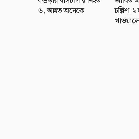
বগুড়ায় বাসচাপায় নিহত
জীবিত অ
৬, আহত অনেকে
চল্লিশা 
খাওয়ালেন