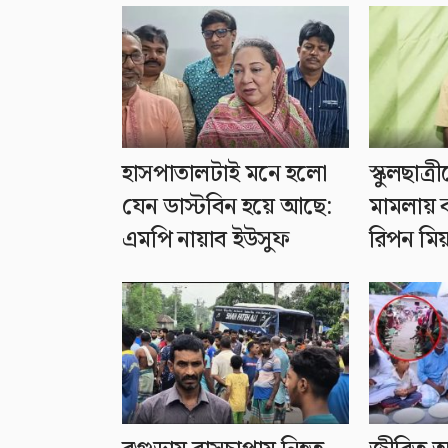
হাসপাতালটাই মনে হলো
স্কুলছাত্র
যেন ডাস্টবিন হয়ে আছে:
মামলায় ক
এমপি নায়াব ইউসুফ
রিপন মিয়া