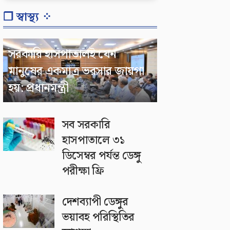
❐ স্বাস্থ্য ⁘
সরকারি হাসপাতালই যেন
মানুষের একমাত্র ভরসার জায়গা
হয়: প্রধানমন্ত্রী
সব সরকারি
হাসপাতালে ৩১
ডিসেম্বর পর্যন্ত ডেঙ্গু
পরীক্ষা ফ্রি
দেশব্যাপী ডেঙ্গুর
ভয়াবহ পরিস্থিতির