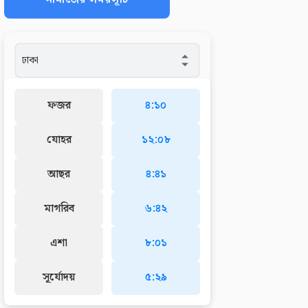
ফজর
৪:১০
যোহর
১২:০৮
আছর
৪:৪১
মাগরিব
৬:৪২
এশা
৮:০১
সূর্যোদয়
৫:২৯