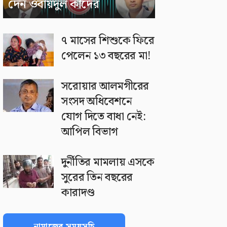
দেন ওবায়দুল কাদের
৭ মাসের শিশুকে ফিরে
পেলেন ১৩ বছরের মা!
সরোয়ার আলমগীরের
সংসদ অধিবেশনে
যোগ দিতে বাধা নেই:
আপিল বিভাগ
দুর্নীতির মামলায় এসকে
সুরের তিন বছরের
কারাদণ্ড
নামাজের সময়সূচি