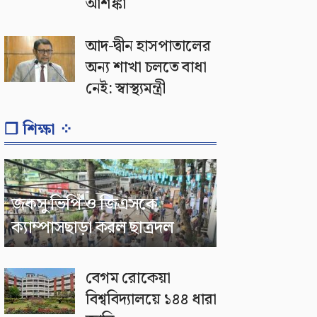
আশঙ্কা
আদ-দ্বীন হাসপাতালের
অন্য শাখা চলতে বাধা
নেই: স্বাস্থ্যমন্ত্রী
❐ শিক্ষা ⁘
জকসু ভিপি ও জিএসকে
ক্যাম্পাসছাড়া করল ছাত্রদল
বেগম রোকেয়া
বিশ্ববিদ্যালয়ে ১৪৪ ধারা