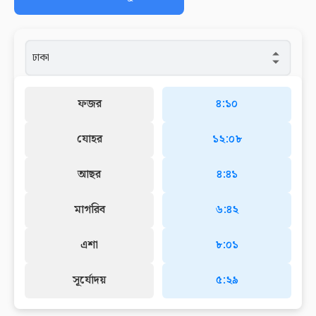
ফজর
৪:১০
যোহর
১২:০৮
আছর
৪:৪১
মাগরিব
৬:৪২
এশা
৮:০১
সূর্যোদয়
৫:২৯