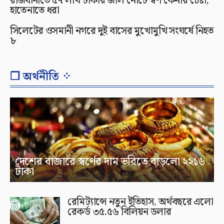
রাজধানীতে ৫৭ লাখ টাকার জাল নোটে স্বর্ণ কেনার চেষ্টা,
হাতেনাতে ধরা
সিলেটের ওসমানী নগরে দুই বাসের মুখোমুখি সংঘর্ষে নিহত
৮
❐ অর্থনীতি ⁘
দেশের বাজারে স্বর্ণের দাম ভরিতে বাড়লো ২২১৬
টাকা
রেমিট্যান্সে নতুন ইতিহাস, অর্থবছরে এলো
রেকর্ড ৩৫.৫৬ বিলিয়ন ডলার