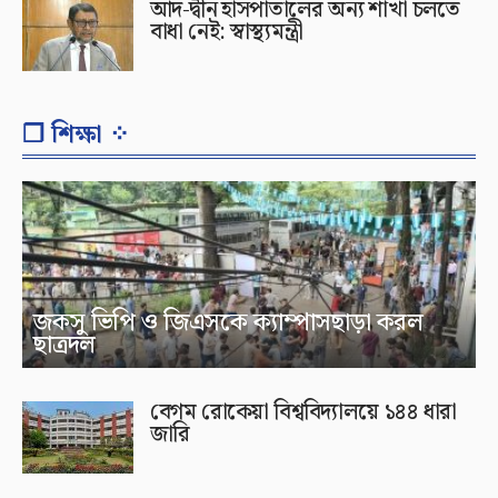
আদ-দ্বীন হাসপাতালের অন্য শাখা চলতে
বাধা নেই: স্বাস্থ্যমন্ত্রী
❐ শিক্ষা ⁘
জকসু ভিপি ও জিএসকে ক্যাম্পাসছাড়া করল
ছাত্রদল
বেগম রোকেয়া বিশ্ববিদ্যালয়ে ১৪৪ ধারা
জারি