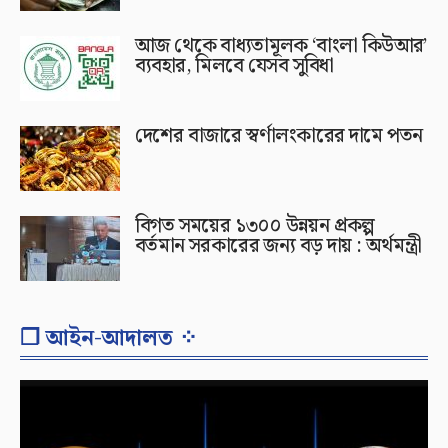
আজ থেকে বাধ্যতামূলক ‘বাংলা কিউআর’
ব্যবহার, মিলবে যেসব সুবিধা
দেশের বাজারে স্বর্ণালংকারের দামে পতন
বিগত সময়ের ১৩০০ উন্নয়ন প্রকল্প
বর্তমান সরকারের জন্য বড় দায় : অর্থমন্ত্রী
❐ আইন-আদালত ⁘