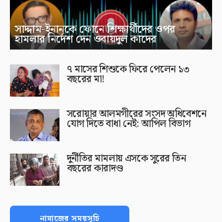
সাদ্দাম-ইনানকে ফোনে শিক্ষার্থীদের ওপর
হামলার নির্দেশ দেন ওবায়দুল কাদের
৭ মাসের শিশুকে ফিরে পেলেন ১৩
বছরের মা!
সরোয়ার আলমগীরের সংসদ অধিবেশনে
যোগ দিতে বাধা নেই: আপিল বিভাগ
দুর্নীতির মামলায় এসকে সুরের তিন
বছরের কারাদণ্ড
নামাজের সময়সূচি