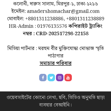
কলোনী, দারুস সালাম, মিরপুর-১, ঢাকা-১২১৬
ইমেইল: amadershomachar@gmail.com
মোবাইল: +8801311238886, +8801311238889
HR-Admin : 01976135576
কপিরাইট ট্র্যাকিং
নম্বর : CRD-202517298-22158
মিডিয়া পার্টনার : মরহুম বীর মুক্তিযোদ্ধা মোন্তাজ স্মৃতি
পাঠাগার
সমাচার পরিবার
ওয়েবসাইটের কোনো লেখা, ছবি, ভিডিও অনুমতি ছাড়া
ব্যবহার বেআইনি।