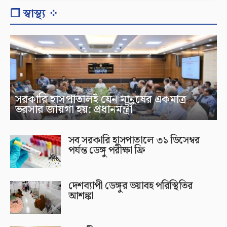
❐ স্বাস্থ্য ⁘
সরকারি হাসপাতালই যেন মানুষের একমাত্র
ভরসার জায়গা হয়: প্রধানমন্ত্রী
সব সরকারি হাসপাতালে ৩১ ডিসেম্বর
পর্যন্ত ডেঙ্গু পরীক্ষা ফ্রি
দেশব্যাপী ডেঙ্গুর ভয়াবহ পরিস্থিতির
আশঙ্কা