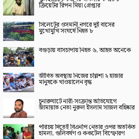
ক্রিয়েটর রিপন মিয়া গ্রেপ্তার
সিলেটের ওসমানী নগরে দুই বাসের
মুখোমুখি সংঘর্ষে নিহত ৮
বগুড়ায় বাসচাপায় নিহত ৬, আহত অনেকে
জীবিত অবস্থায় নিজের চল্লিশা ২ হাজার
মানুষকে খাওয়ালেন বৃদ্ধ
চুনারুঘাটে নারী-সংক্রান্ত অভিযোগে
জামায়াত নেতা নুরুল ইসলাম সাজল বহিষ্কার
পরিচয় দিতেই বিএনপি নেতার ওপর অতর্কিত
হামলা, গুলিবর্ষণ ও ককটেল বিস্ফোরণ