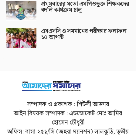
প্রথমবারের মতো এমপিওভুক্ত শিক্ষকদের
বদলি কার্যক্রম চালু
এসএসসি ও সমমানের পরীক্ষার ফলাফল
১০ আগস্ট
সম্পাদক ও প্রকাশক : শিউলী আক্তার
আইন বিষয়ক সম্পাদক : এডভোকেট মোঃ আমির
হোসেন চৌধুরী
অফিস: বাসা-২৫১/সি (জহুরা ম্যানশন) লালকুঠি, তৃতীয়