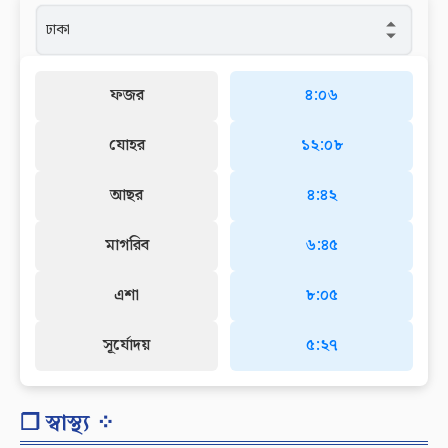
ফজর
৪:০৬
যোহর
১২:০৮
আছর
৪:৪২
মাগরিব
৬:৪৫
এশা
৮:০৫
সূর্যোদয়
৫:২৭
❐ স্বাস্থ্য ⁘