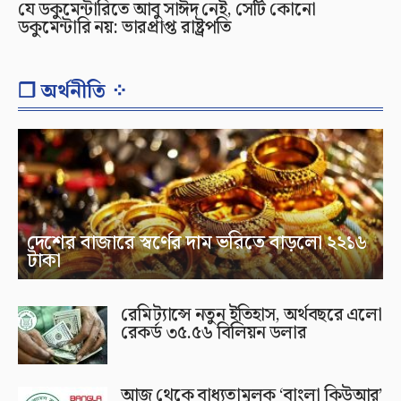
যে ডকুমেন্টারিতে আবু সাঈদ নেই, সেটি কোনো
ডকুমেন্টারি নয়: ভারপ্রাপ্ত রাষ্ট্রপতি
❐ অর্থনীতি ⁘
দেশের বাজারে স্বর্ণের দাম ভরিতে বাড়লো ২২১৬
টাকা
রেমিট্যান্সে নতুন ইতিহাস, অর্থবছরে এলো
রেকর্ড ৩৫.৫৬ বিলিয়ন ডলার
আজ থেকে বাধ্যতামূলক ‘বাংলা কিউআর’