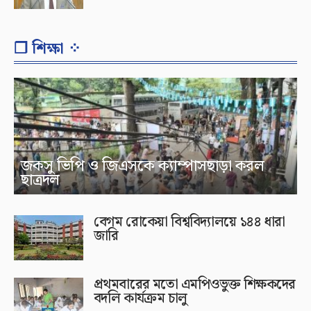
❐ শিক্ষা ⁘
জকসু ভিপি ও জিএসকে ক্যাম্পাসছাড়া করল
ছাত্রদল
বেগম রোকেয়া বিশ্ববিদ্যালয়ে ১৪৪ ধারা
জারি
প্রথমবারের মতো এমপিওভুক্ত শিক্ষকদের
বদলি কার্যক্রম চালু