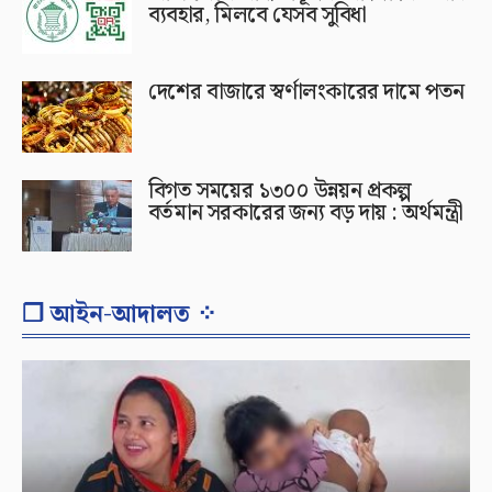
ব্যবহার, মিলবে যেসব সুবিধা
দেশের বাজারে স্বর্ণালংকারের দামে পতন
বিগত সময়ের ১৩০০ উন্নয়ন প্রকল্প
বর্তমান সরকারের জন্য বড় দায় : অর্থমন্ত্রী
❐ আইন-আদালত ⁘