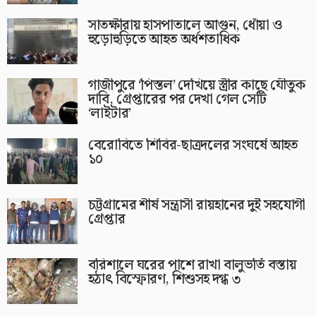
সাতক্ষীরায় হাসপাতালে আগুন, ধোঁয়া ও
হুড়োহুড়িতে আহত অর্ধশতাধিক
গাজীপুরে ‘পিস্তল’ দেখিয়ে স্ত্রীর কাছে যৌতুক
দাবি, গ্রেপ্তারের পর দেখা গেল সেটি
‘লাইটার’
বেরোবিতে শিবির-ছাত্রদলের সংঘর্ষে আহত
১০
চট্টগ্রামের শীর্ষ সন্ত্রাসী রায়হানের দুই সহযোগী
গ্রেপ্তার
বরিশালে ঘরের পাশে রাখা বালুভর্তি বস্তায়
হঠাৎ বিস্ফোরণ, শিশুসহ দগ্ধ ৩