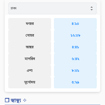
ফজর
৪:১০
যোহর
১২:০৮
আছর
৪:৪১
মাগরিব
৬:৪২
এশা
৮:০১
সূর্যোদয়
৫:২৯
❐ স্বাস্থ্য ⁘