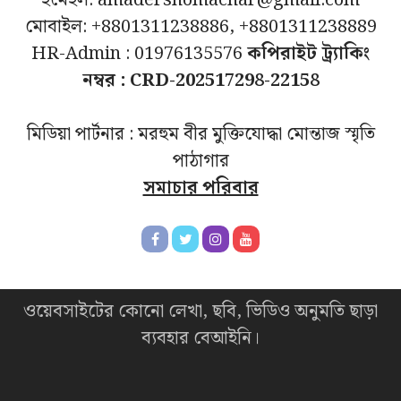
মোবাইল: +8801311238886, +8801311238889
HR-Admin : 01976135576
কপিরাইট ট্র্যাকিং
নম্বর : CRD-202517298-22158
মিডিয়া পার্টনার : মরহুম বীর মুক্তিযোদ্ধা মোন্তাজ স্মৃতি
পাঠাগার
সমাচার পরিবার
ওয়েবসাইটের কোনো লেখা, ছবি, ভিডিও অনুমতি ছাড়া
ব্যবহার বেআইনি।