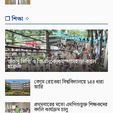
❐ শিক্ষা ⁘
জকসু ভিপি ও জিএসকে ক্যাম্পাসছাড়া করল
ছাত্রদল
বেগম রোকেয়া বিশ্ববিদ্যালয়ে ১৪৪ ধারা
জারি
প্রথমবারের মতো এমপিওভুক্ত শিক্ষকদের
বদলি কার্যক্রম চালু