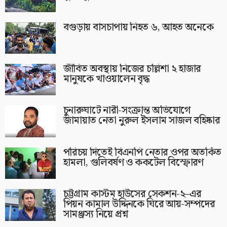
বগুড়ায় বাসচাপায় নিহত ৬, আহত অনেকে
জীবিত অবস্থায় নিজের চল্লিশা ২ হাজার
মানুষকে খাওয়ালেন বৃদ্ধ
চুনারুঘাটে নারী-সংক্রান্ত অভিযোগে
জামায়াত নেতা নুরুল ইসলাম সাজল বহিষ্কার
পরিচয় দিতেই বিএনপি নেতার ওপর অতর্কিত
হামলা, গুলিবর্ষণ ও ককটেল বিস্ফোরণ
চট্টগ্রাম কাস্টম হাউসের সেকশন-২–এর
পিয়ন কামাল উদ্দিনকে ঘিরে আয়-সম্পদের
সামঞ্জস্য নিয়ে প্রশ্ন