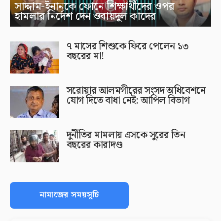
সাদ্দাম-ইনানকে ফোনে শিক্ষার্থীদের ওপর
হামলার নির্দেশ দেন ওবায়দুল কাদের
৭ মাসের শিশুকে ফিরে পেলেন ১৩
বছরের মা!
সরোয়ার আলমগীরের সংসদ অধিবেশনে
যোগ দিতে বাধা নেই: আপিল বিভাগ
দুর্নীতির মামলায় এসকে সুরের তিন
বছরের কারাদণ্ড
নামাজের সময়সূচি