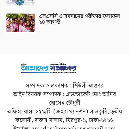
এসএসসি ও সমমানের পরীক্ষার ফলাফল
১০ আগস্ট
সম্পাদক ও প্রকাশক : শিউলী আক্তার
আইন বিষয়ক সম্পাদক : এডভোকেট মোঃ আমির
হোসেন চৌধুরী
অফিস: বাসা-২৫১/সি (জহুরা ম্যানশন) লালকুঠি, তৃতীয়
কলোনী, দারুস সালাম, মিরপুর-১, ঢাকা-১২১৬
ইমেইল: amadershomachar@gmail.com