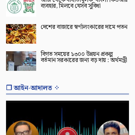
ব্যবহার, মিলবে যেসব সুবিধা
দেশের বাজারে স্বর্ণালংকারের দামে পতন
বিগত সময়ের ১৩০০ উন্নয়ন প্রকল্প
বর্তমান সরকারের জন্য বড় দায় : অর্থমন্ত্রী
❐ আইন-আদালত ⁘