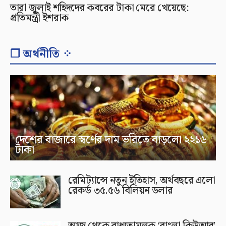
তারা জুলাই শহিদদের কবরের টাকা মেরে খেয়েছে:
প্রতিমন্ত্রী ইশরাক
❐ অর্থনীতি ⁘
দেশের বাজারে স্বর্ণের দাম ভরিতে বাড়লো ২২১৬
টাকা
রেমিট্যান্সে নতুন ইতিহাস, অর্থবছরে এলো
রেকর্ড ৩৫.৫৬ বিলিয়ন ডলার
আজ থেকে বাধ্যতামূলক ‘বাংলা কিউআর’