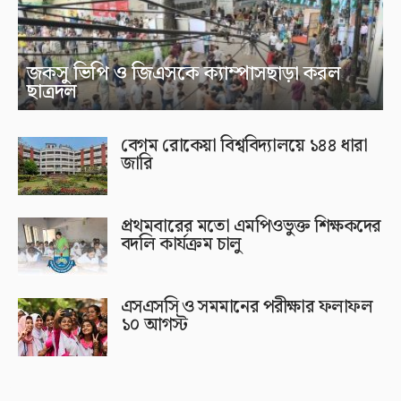
জকসু ভিপি ও জিএসকে ক্যাম্পাসছাড়া করল
ছাত্রদল
বেগম রোকেয়া বিশ্ববিদ্যালয়ে ১৪৪ ধারা
জারি
প্রথমবারের মতো এমপিওভুক্ত শিক্ষকদের
বদলি কার্যক্রম চালু
এসএসসি ও সমমানের পরীক্ষার ফলাফল
১০ আগস্ট