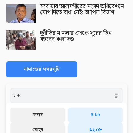
সরোয়ার আলমগীরের সংসদ অধিবেশনে
যোগ দিতে বাধা নেই: আপিল বিভাগ
দুর্নীতির মামলায় এসকে সুরের তিন
বছরের কারাদণ্ড
নামাজের সময়সূচি
ফজর
৪:১০
যোহর
১২:০৮