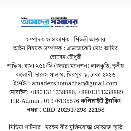
সম্পাদক ও প্রকাশক : শিউলী আক্তার
আইন বিষয়ক সম্পাদক : এডভোকেট মোঃ আমির
হোসেন চৌধুরী
অফিস: বাসা-২৫১/সি (জহুরা ম্যানশন) লালকুঠি, তৃতীয়
কলোনী, দারুস সালাম, মিরপুর-১, ঢাকা-১২১৬
ইমেইল: amadershomachar@gmail.com
মোবাইল: +8801311238886, +8801311238889
HR-Admin : 01976135576
কপিরাইট ট্র্যাকিং
নম্বর : CRD-202517298-22158
মিডিয়া পার্টনার : মরহুম বীর মুক্তিযোদ্ধা মোন্তাজ স্মৃতি