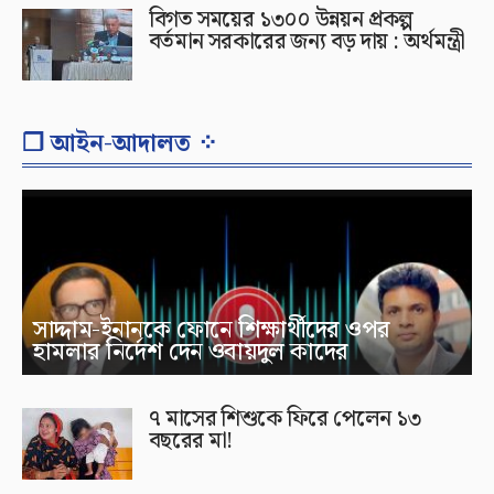
বিগত সময়ের ১৩০০ উন্নয়ন প্রকল্প
বর্তমান সরকারের জন্য বড় দায় : অর্থমন্ত্রী
❐ আইন-আদালত ⁘
সাদ্দাম-ইনানকে ফোনে শিক্ষার্থীদের ওপর
হামলার নির্দেশ দেন ওবায়দুল কাদের
৭ মাসের শিশুকে ফিরে পেলেন ১৩
বছরের মা!