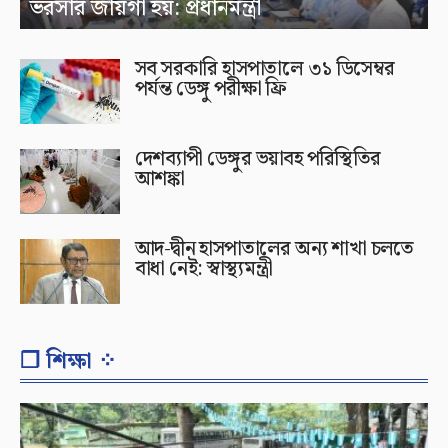
ভরসার জায়গা হয়: প্রধানমন্ত্রী
সব সরকারি হাসপাতালে ৩১ ডিসেম্বর
পর্যন্ত ডেঙ্গু পরীক্ষা ফ্রি
দেশব্যাপী ডেঙ্গুর ভয়াবহ পরিস্থিতির
আশঙ্কা
আদ-দ্বীন হাসপাতালের অন্য শাখা চলতে
বাধা নেই: স্বাস্থ্যমন্ত্রী
❐ শিক্ষা ⁘