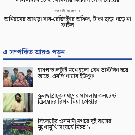
লালমনিরহাটে ২৭ মামলায় বিএনপি নেতা গ্রেপ্তার
পরবর্তী সংবাদ
অনিয়মের আখড়া সাব-রেজিস্ট্রার অফিস, টাকা ছাড়া নড়ে না
ফাইল
এ সম্পর্কিত আরও পড়ুন
হাসপাতালটাই মনে হলো যেন ডাস্টবিন হয়ে
আছে: এমপি নায়াব ইউসুফ
স্কুলছাত্রীকে ধর্ষণের মামলায় কনটেন্ট
ক্রিয়েটর রিপন মিয়া গ্রেপ্তার
সিলেটের ওসমানী নগরে দুই বাসের
মুখোমুখি সংঘর্ষে নিহত ৮