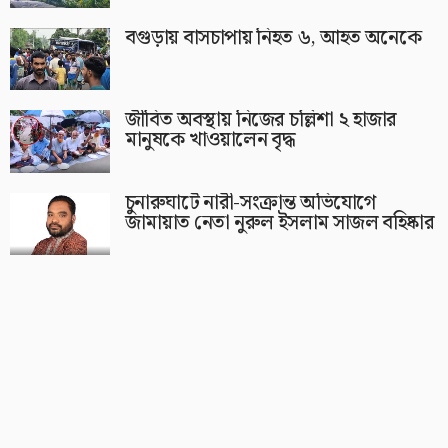
বগুড়ায় বাসচাপায় নিহত ৬, আহত অনেকে
জীবিত অবস্থায় নিজের চল্লিশা ২ হাজার
মানুষকে খাওয়ালেন বৃদ্ধ
চুনারুঘাটে নারী-সংক্রান্ত অভিযোগে
জামায়াত নেতা নুরুল ইসলাম সাজল বহিষ্কার