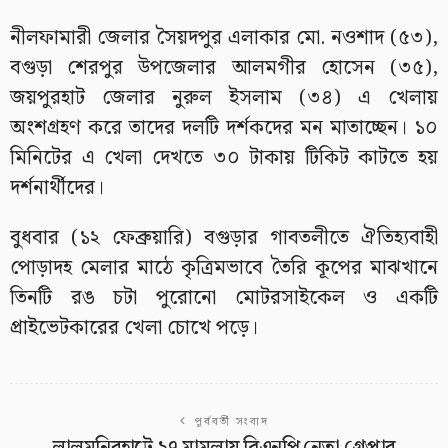
নীলফামারী জেলার সৈয়দপুর এলাকার মো. নওশাদ (৫৩),
বগুড়া শেরপুর উপজেলার আলমগীর হোসেন (৩৫),
জয়পুরহাট জেলার নুরুল ইসলাম (৩৪) এ খেলায়
অংশগ্রহণ করে তাদের দলটি দর্শকদের মন মাতাচ্ছেন। ১০
মিনিটের এ খেলা দেখতে ৩০ টাকায় টিকিট কাটতে হয়
দর্শনার্থীদের।
বুধবার (১২ ফেব্রুয়ারি) বগুড়ার গাবতলীতে ঐতিহ্যবাহী
পোড়াদহ মেলার মাঠে কৃত্রিমভাবে তৈরি কূপের মাঝখানে
তিনটি রঙ চটা পুরোনো মোটরসাইকেল ও একটি
প্রাইভেটকারের খেলা চোখে পড়ে।
পূর্ববর্তী সংবাদ