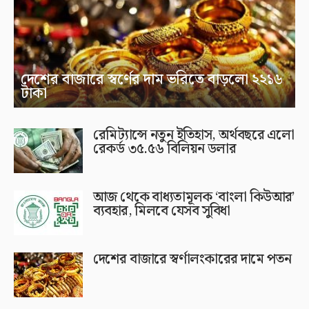
দেশের বাজারে স্বর্ণের দাম ভরিতে বাড়লো ২২১৬
টাকা
রেমিট্যান্সে নতুন ইতিহাস, অর্থবছরে এলো
রেকর্ড ৩৫.৫৬ বিলিয়ন ডলার
আজ থেকে বাধ্যতামূলক ‘বাংলা কিউআর’
ব্যবহার, মিলবে যেসব সুবিধা
দেশের বাজারে স্বর্ণালংকারের দামে পতন