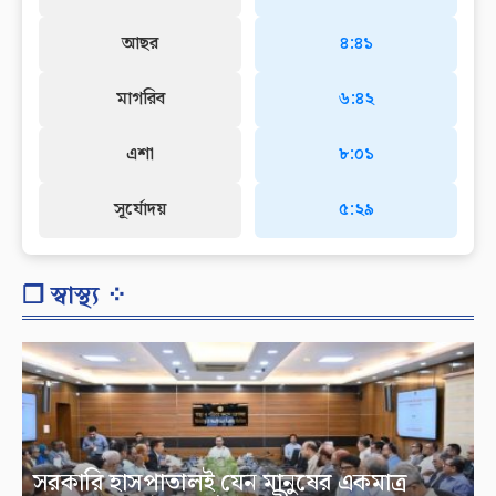
আছর
৪:৪১
মাগরিব
৬:৪২
এশা
৮:০১
সূর্যোদয়
৫:২৯
❐ স্বাস্থ্য ⁘
সরকারি হাসপাতালই যেন মানুষের একমাত্র