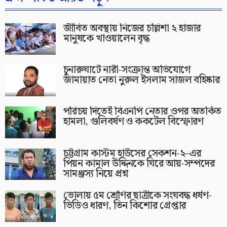
জীবিত অবস্থায় নিজের চল্লিশা ২ হাজার
মানুষকে খাওয়ালেন বৃদ্ধ
চুনারুঘাটে নারী-সংক্রান্ত অভিযোগে
জামায়াত নেতা নুরুল ইসলাম সাজল বহিষ্কার
পরিচয় দিতেই বিএনপি নেতার ওপর অতর্কিত
হামলা, গুলিবর্ষণ ও ককটেল বিস্ফোরণ
চট্টগ্রাম কাস্টম হাউসের সেকশন-২–এর
পিয়ন কামাল উদ্দিনকে ঘিরে আয়-সম্পদের
সামঞ্জস্য নিয়ে প্রশ্ন
ভোলায় ৫ম শ্রেণির ছাত্রীকে সংঘবদ্ধ ধর্ষণ-
ভিডিও ধারণ, তিন কিশোর গ্রেপ্তার