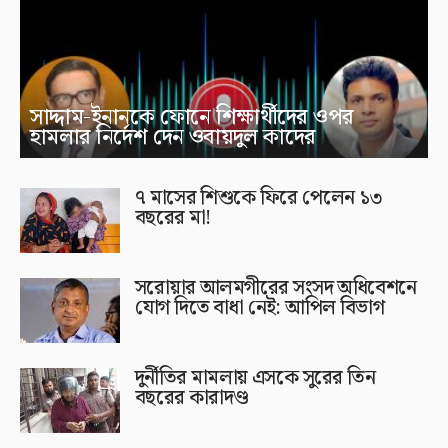
সাদ্দাম-ইনানকে ফোনে শিক্ষার্থীদের ওপর
হামলার নির্দেশ দেন ওবায়দুল কাদের
৭ মাসের শিশুকে ফিরে পেলেন ১৩
বছরের মা!
সরোয়ার আলমগীরের সংসদ অধিবেশনে
যোগ দিতে বাধা নেই: আপিল বিভাগ
দুর্নীতির মামলায় এসকে সুরের তিন
বছরের কারাদণ্ড