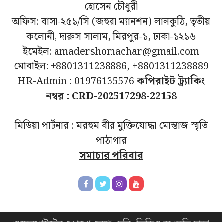
হোসেন চৌধুরী
অফিস: বাসা-২৫১/সি (জহুরা ম্যানশন) লালকুঠি, তৃতীয়
কলোনী, দারুস সালাম, মিরপুর-১, ঢাকা-১২১৬
ইমেইল: amadershomachar@gmail.com
মোবাইল: +8801311238886, +8801311238889
HR-Admin : 01976135576
কপিরাইট ট্র্যাকিং
নম্বর : CRD-202517298-22158
মিডিয়া পার্টনার : মরহুম বীর মুক্তিযোদ্ধা মোন্তাজ স্মৃতি
পাঠাগার
সমাচার পরিবার