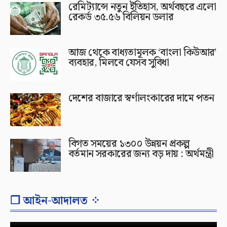
রেমিট্যান্সে নতুন ইতিহাস, অর্থবছরে এলো
রেকর্ড ৩৫.৫৬ বিলিয়ন ডলার
আজ থেকে বাধ্যতামূলক ‘বাংলা কিউআর’
ব্যবহার, মিলবে যেসব সুবিধা
দেশের বাজারে স্বর্ণালংকারের দামে পতন
বিগত সময়ের ১৩০০ উন্নয়ন প্রকল্প
বর্তমান সরকারের জন্য বড় দায় : অর্থমন্ত্রী
❐ আইন-আদালত ⁘