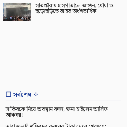
সাতক্ষীরায় হাসপাতালে আগুন, ধোঁয়া ও
হুড়োহুড়িতে আহত অর্ধশতাধিক
❐ সর্বশেষ ⁘
সাকিবকে নিয়ে অবস্থান বদল, ক্ষমা চাইলেন আসিফ
আকবর!
তারা জুলাই শহিদদের কবরের টাকা মেরে খেয়েছে: