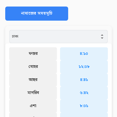
নামাজের সময়সূচি
ফজর
৪:১০
যোহর
১২:০৮
আছর
৪:৪১
মাগরিব
৬:৪২
এশা
৮:০১