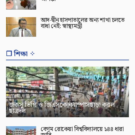
আদ-দ্বীন হাসপাতালের অন্য শাখা চলতে
বাধা নেই: স্বাস্থ্যমন্ত্রী
❐ শিক্ষা ⁘
জকসু ভিপি ও জিএসকে ক্যাম্পাসছাড়া করল
ছাত্রদল
বেগম রোকেয়া বিশ্ববিদ্যালয়ে ১৪৪ ধারা