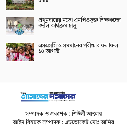
জারি
প্রথমবারের মতো এমপিওভুক্ত শিক্ষকদের
বদলি কার্যক্রম চালু
এসএসসি ও সমমানের পরীক্ষার ফলাফল
১০ আগস্ট
সম্পাদক ও প্রকাশক : শিউলী আক্তার
আইন বিষয়ক সম্পাদক : এডভোকেট মোঃ আমির