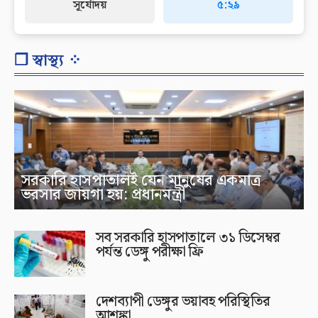
সূর্যোদয়
৫:২৯
❐ স্বাস্থ্য ⁘
সরকারি হাসপাতালই যেন মানুষের একমাত্র
ভরসার জায়গা হয়: প্রধানমন্ত্রী
সব সরকারি হাসপাতালে ৩১ ডিসেম্বর
পর্যন্ত ডেঙ্গু পরীক্ষা ফ্রি
দেশব্যাপী ডেঙ্গুর ভয়াবহ পরিস্থিতির
আশঙ্কা