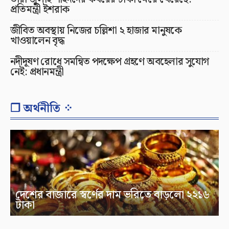
প্রতিমন্ত্রী ইশরাক
জীবিত অবস্থায় নিজের চল্লিশা ২ হাজার মানুষকে
খাওয়ালেন বৃদ্ধ
নদীদূষণ রোধে সমন্বিত পদক্ষেপ গ্রহণে অবহেলার সুযোগ
নেই: প্রধানমন্ত্রী
❐ অর্থনীতি ⁘
দেশের বাজারে স্বর্ণের দাম ভরিতে বাড়লো ২২১৬
টাকা