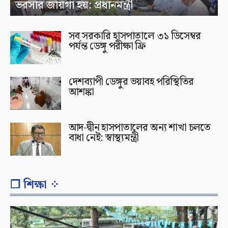
ভরসার জায়গা হয়: প্রধানমন্ত্রী
সব সরকারি হাসপাতালে ৩১ ডিসেম্বর
পর্যন্ত ডেঙ্গু পরীক্ষা ফ্রি
দেশব্যাপী ডেঙ্গুর ভয়াবহ পরিস্থিতির
আশঙ্কা
আদ-দ্বীন হাসপাতালের অন্য শাখা চলতে
বাধা নেই: স্বাস্থ্যমন্ত্রী
❐ শিক্ষা ⁘