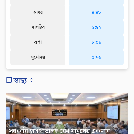
আছর
৪:৪১
মাগরিব
৬:৪২
এশা
৮:০১
সূর্যোদয়
৫:২৯
❐ স্বাস্থ্য ⁘
সরকারি হাসপাতালই যেন মানুষের একমাত্র