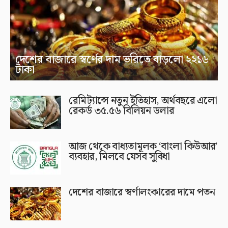
দেশের বাজারে স্বর্ণের দাম ভরিতে বাড়লো ২২১৬
টাকা
রেমিট্যান্সে নতুন ইতিহাস, অর্থবছরে এলো
রেকর্ড ৩৫.৫৬ বিলিয়ন ডলার
আজ থেকে বাধ্যতামূলক ‘বাংলা কিউআর’
ব্যবহার, মিলবে যেসব সুবিধা
দেশের বাজারে স্বর্ণালংকারের দামে পতন