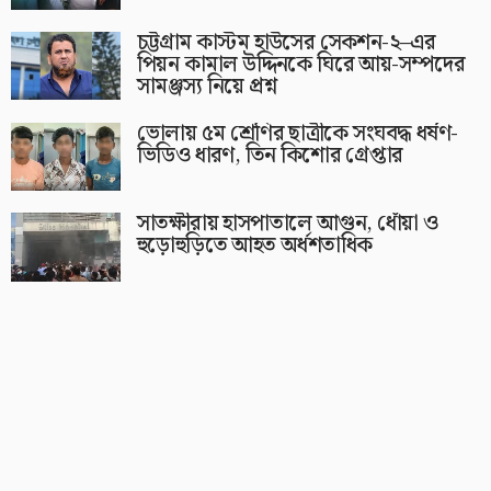
চট্টগ্রাম কাস্টম হাউসের সেকশন-২–এর
পিয়ন কামাল উদ্দিনকে ঘিরে আয়-সম্পদের
সামঞ্জস্য নিয়ে প্রশ্ন
ভোলায় ৫ম শ্রেণির ছাত্রীকে সংঘবদ্ধ ধর্ষণ-
ভিডিও ধারণ, তিন কিশোর গ্রেপ্তার
সাতক্ষীরায় হাসপাতালে আগুন, ধোঁয়া ও
হুড়োহুড়িতে আহত অর্ধশতাধিক