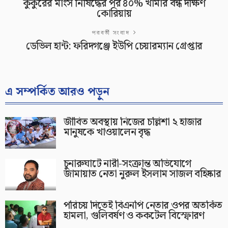
কুকুরের মাংস নিষিদ্ধের পর ৪০% খামার বন্ধ দক্ষিণ
কোরিয়ায়
পরবর্তী সংবাদ
ডেভিল হান্ট: ফরিদগঞ্জে ইউপি চেয়ারম্যান গ্রেপ্তার
এ সম্পর্কিত আরও পড়ুন
জীবিত অবস্থায় নিজের চল্লিশা ২ হাজার
মানুষকে খাওয়ালেন বৃদ্ধ
চুনারুঘাটে নারী-সংক্রান্ত অভিযোগে
জামায়াত নেতা নুরুল ইসলাম সাজল বহিষ্কার
পরিচয় দিতেই বিএনপি নেতার ওপর অতর্কিত
হামলা, গুলিবর্ষণ ও ককটেল বিস্ফোরণ