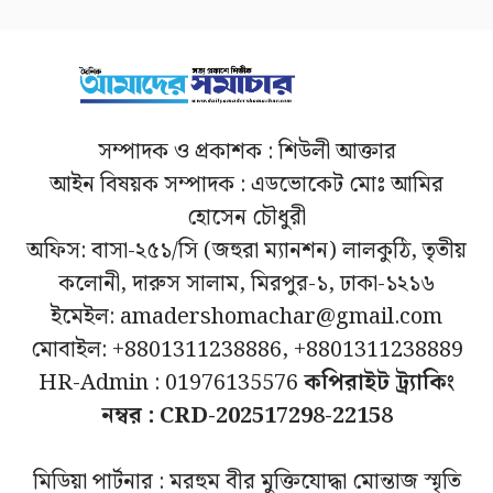
সম্পাদক ও প্রকাশক : শিউলী আক্তার
আইন বিষয়ক সম্পাদক : এডভোকেট মোঃ আমির
হোসেন চৌধুরী
অফিস: বাসা-২৫১/সি (জহুরা ম্যানশন) লালকুঠি, তৃতীয়
কলোনী, দারুস সালাম, মিরপুর-১, ঢাকা-১২১৬
ইমেইল: amadershomachar@gmail.com
মোবাইল: +8801311238886, +8801311238889
HR-Admin : 01976135576
কপিরাইট ট্র্যাকিং
নম্বর : CRD-202517298-22158
মিডিয়া পার্টনার : মরহুম বীর মুক্তিযোদ্ধা মোন্তাজ স্মৃতি