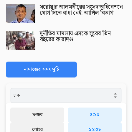
সরোয়ার আলমগীরের সংসদ অধিবেশনে
যোগ দিতে বাধা নেই: আপিল বিভাগ
দুর্নীতির মামলায় এসকে সুরের তিন
বছরের কারাদণ্ড
নামাজের সময়সূচি
ফজর
৪:১০
যোহর
১২:০৮