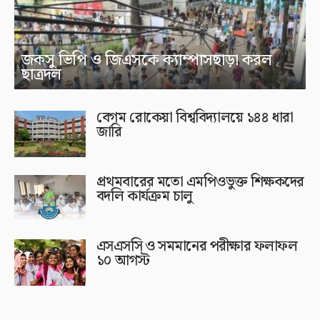
জকসু ভিপি ও জিএসকে ক্যাম্পাসছাড়া করল
ছাত্রদল
বেগম রোকেয়া বিশ্ববিদ্যালয়ে ১৪৪ ধারা
জারি
প্রথমবারের মতো এমপিওভুক্ত শিক্ষকদের
বদলি কার্যক্রম চালু
এসএসসি ও সমমানের পরীক্ষার ফলাফল
১০ আগস্ট