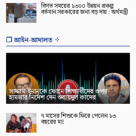
বিগত সময়ের ১৩০০ উন্নয়ন প্রকল্প
বর্তমান সরকারের জন্য বড় দায় : অর্থমন্ত্রী
❐ আইন-আদালত ⁘
সাদ্দাম-ইনানকে ফোনে শিক্ষার্থীদের ওপর
হামলার নির্দেশ দেন ওবায়দুল কাদের
৭ মাসের শিশুকে ফিরে পেলেন ১৩
বছরের মা!