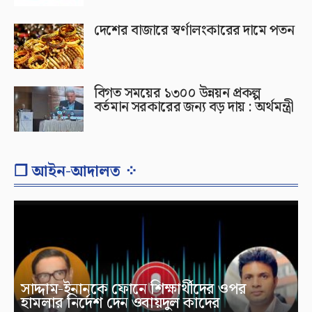
দেশের বাজারে স্বর্ণালংকারের দামে পতন
বিগত সময়ের ১৩০০ উন্নয়ন প্রকল্প
বর্তমান সরকারের জন্য বড় দায় : অর্থমন্ত্রী
❐ আইন-আদালত ⁘
সাদ্দাম-ইনানকে ফোনে শিক্ষার্থীদের ওপর
হামলার নির্দেশ দেন ওবায়দুল কাদের