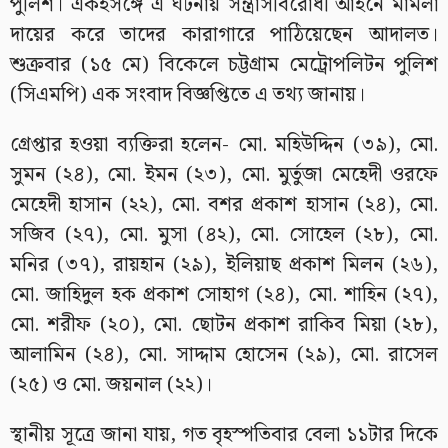
পুলিশ। একইসঙ্গে এ ঘটনায় সন্ত্রাসবিরোধী আইনে মামলা
দায়ের করে তাদের কারাগারে পাঠিয়েছেন আদালত।
শুক্রবার (১৫ মে) বিকেলে চট্টগ্রাম মেট্রোপলিটন পুলিশ
(সিএমপি) এক সংবাদ বিজ্ঞপ্তিতে এ তথ্য জানায়।
গ্রেপ্তার হওয়া ব্যক্তিরা হলেন- মো. মহিউদ্দিন (৩৯), মো.
সুমন (২৪), মো. ইমন (২৩), মো. মুর্তুজা মেহেদী ওরফে
মেহেদী হাসান (২২), মো. বশর প্রকাশ হাসান (২৪), মো.
সজিব (২৭), মো. মুসা (৪২), মো. সোহেল (২৮), মো.
মনির (৩৭), রায়হান (২৯), ইলিয়াছ প্রকাশ মিলন (২৬),
মো. জাহিদুল হক প্রকাশ সোহাগ (২৪), মো. শাহিন (২৭),
মো. শরীফ (২০), মো. ছোটন প্রকাশ রাকিব মিয়া (২৮),
আলামিন (২৪), মো. সাদ্দাম হোসেন (২৯), মো. রাসেল
(২৫) ও মো. জয়নাল (২২)।
স্থানীয় সূত্রে জানা যায়, গত বৃহস্পতিবার বেলা ১১টার দিকে