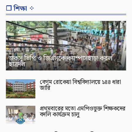
❐ শিক্ষা ⁘
জকসু ভিপি ও জিএসকে ক্যাম্পাসছাড়া করল
ছাত্রদল
বেগম রোকেয়া বিশ্ববিদ্যালয়ে ১৪৪ ধারা
জারি
প্রথমবারের মতো এমপিওভুক্ত শিক্ষকদের
বদলি কার্যক্রম চালু