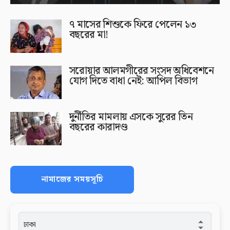
৭ মাসের শিশুকে ফিরে পেলেন ১৩
বছরের মা!
সরোয়ার আলমগীরের সংসদ অধিবেশনে
যোগ দিতে বাধা নেই: আপিল বিভাগ
দুর্নীতির মামলায় এসকে সুরের তিন
বছরের কারাদণ্ড
নামাজের সময়সূচি