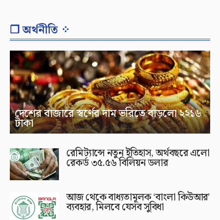
❐ অর্থনীতি ⁘
দেশের বাজারে স্বর্ণের দাম ভরিতে বাড়লো ২২১৬
টাকা
রেমিট্যান্সে নতুন ইতিহাস, অর্থবছরে এলো
রেকর্ড ৩৫.৫৬ বিলিয়ন ডলার
আজ থেকে বাধ্যতামূলক ‘বাংলা কিউআর’
ব্যবহার, মিলবে যেসব সুবিধা