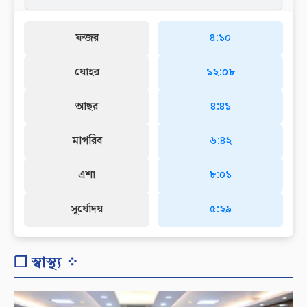
ফজর
৪:১০
যোহর
১২:০৮
আছর
৪:৪১
মাগরিব
৬:৪২
এশা
৮:০১
সূর্যোদয়
৫:২৯
❐ স্বাস্থ্য ⁘