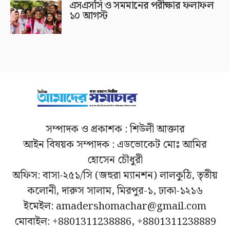
এসএসসি ও সমমানের পরীক্ষার ফলাফল
১০ আগস্ট
সম্পাদক ও প্রকাশক : শিউলী আক্তার
আইন বিষয়ক সম্পাদক : এডভোকেট মোঃ আমির
হোসেন চৌধুরী
অফিস: বাসা-২৫১/সি (জহুরা ম্যানশন) লালকুঠি, তৃতীয়
কলোনী, দারুস সালাম, মিরপুর-১, ঢাকা-১২১৬
ইমেইল: amadershomachar@gmail.com
মোবাইল: +8801311238886, +8801311238889