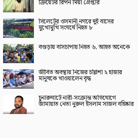
ক্রিয়েটর রিপন মিয়া গ্রেপ্তার
সিলেটের ওসমানী নগরে দুই বাসের
মুখোমুখি সংঘর্ষে নিহত ৮
বগুড়ায় বাসচাপায় নিহত ৬, আহত অনেকে
জীবিত অবস্থায় নিজের চল্লিশা ২ হাজার
মানুষকে খাওয়ালেন বৃদ্ধ
চুনারুঘাটে নারী-সংক্রান্ত অভিযোগে
জামায়াত নেতা নুরুল ইসলাম সাজল বহিষ্কার