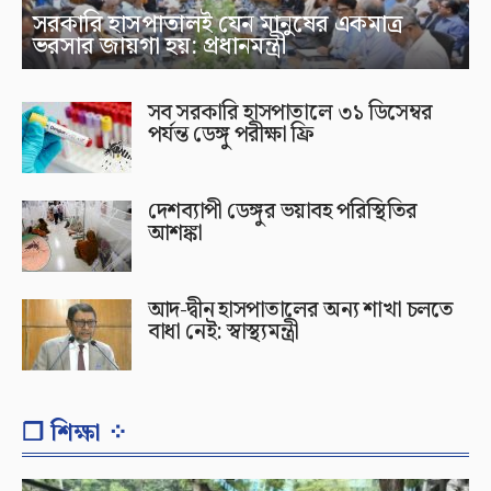
সরকারি হাসপাতালই যেন মানুষের একমাত্র
ভরসার জায়গা হয়: প্রধানমন্ত্রী
সব সরকারি হাসপাতালে ৩১ ডিসেম্বর
পর্যন্ত ডেঙ্গু পরীক্ষা ফ্রি
দেশব্যাপী ডেঙ্গুর ভয়াবহ পরিস্থিতির
আশঙ্কা
আদ-দ্বীন হাসপাতালের অন্য শাখা চলতে
বাধা নেই: স্বাস্থ্যমন্ত্রী
❐ শিক্ষা ⁘