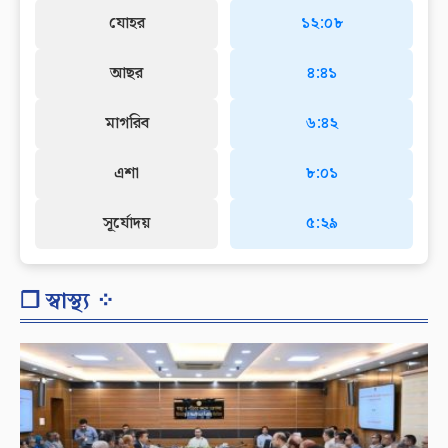
যোহর
১২:০৮
আছর
৪:৪১
মাগরিব
৬:৪২
এশা
৮:০১
সূর্যোদয়
৫:২৯
❐ স্বাস্থ্য ⁘