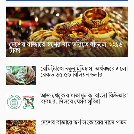
দেশের বাজারে স্বর্ণের দাম ভরিতে বাড়লো ২২১৬
টাকা
রেমিট্যান্সে নতুন ইতিহাস, অর্থবছরে এলো
রেকর্ড ৩৫.৫৬ বিলিয়ন ডলার
আজ থেকে বাধ্যতামূলক ‘বাংলা কিউআর’
ব্যবহার, মিলবে যেসব সুবিধা
দেশের বাজারে স্বর্ণালংকারের দামে পতন