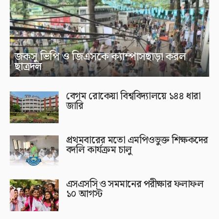
জকসু ভিপি ও জিএসকে ক্যাম্পাসছাড়া করল
ছাত্রদল
বেগম রোকেয়া বিশ্ববিদ্যালয়ে ১৪৪ ধারা
জারি
প্রথমবারের মতো এমপিওভুক্ত শিক্ষকদের
বদলি কার্যক্রম চালু
এসএসসি ও সমমানের পরীক্ষার ফলাফল
১০ আগস্ট