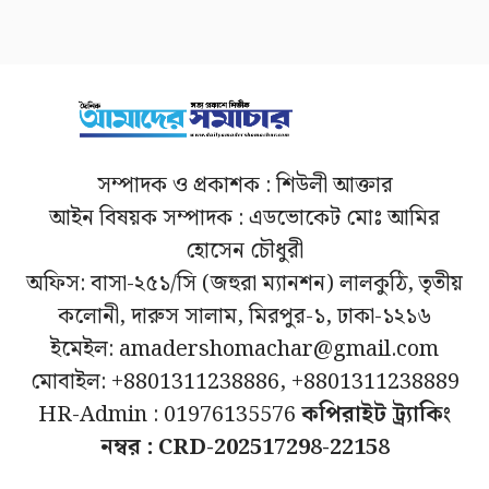
সম্পাদক ও প্রকাশক : শিউলী আক্তার
আইন বিষয়ক সম্পাদক : এডভোকেট মোঃ আমির
হোসেন চৌধুরী
অফিস: বাসা-২৫১/সি (জহুরা ম্যানশন) লালকুঠি, তৃতীয়
কলোনী, দারুস সালাম, মিরপুর-১, ঢাকা-১২১৬
ইমেইল: amadershomachar@gmail.com
মোবাইল: +8801311238886, +8801311238889
HR-Admin : 01976135576
কপিরাইট ট্র্যাকিং
নম্বর : CRD-202517298-22158