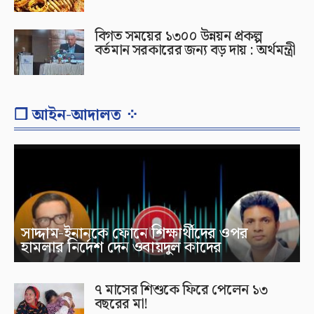
বিগত সময়ের ১৩০০ উন্নয়ন প্রকল্প
বর্তমান সরকারের জন্য বড় দায় : অর্থমন্ত্রী
❐ আইন-আদালত ⁘
সাদ্দাম-ইনানকে ফোনে শিক্ষার্থীদের ওপর
হামলার নির্দেশ দেন ওবায়দুল কাদের
৭ মাসের শিশুকে ফিরে পেলেন ১৩
বছরের মা!