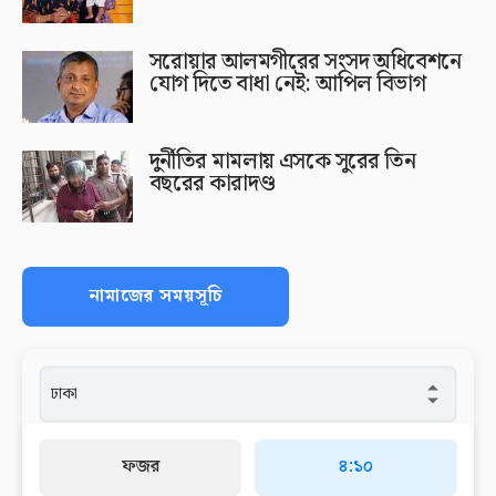
সরোয়ার আলমগীরের সংসদ অধিবেশনে
যোগ দিতে বাধা নেই: আপিল বিভাগ
দুর্নীতির মামলায় এসকে সুরের তিন
বছরের কারাদণ্ড
নামাজের সময়সূচি
ফজর
৪:১০