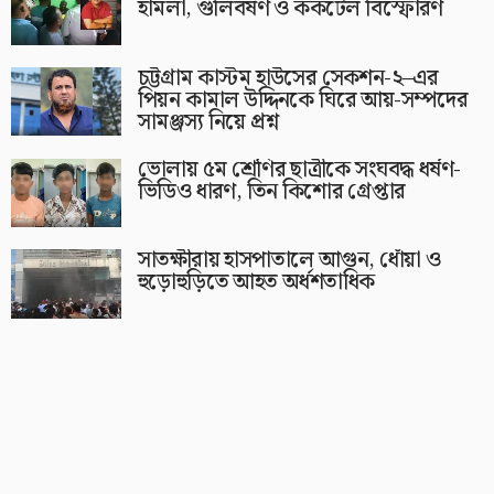
হামলা, গুলিবর্ষণ ও ককটেল বিস্ফোরণ
চট্টগ্রাম কাস্টম হাউসের সেকশন-২–এর
পিয়ন কামাল উদ্দিনকে ঘিরে আয়-সম্পদের
সামঞ্জস্য নিয়ে প্রশ্ন
ভোলায় ৫ম শ্রেণির ছাত্রীকে সংঘবদ্ধ ধর্ষণ-
ভিডিও ধারণ, তিন কিশোর গ্রেপ্তার
সাতক্ষীরায় হাসপাতালে আগুন, ধোঁয়া ও
হুড়োহুড়িতে আহত অর্ধশতাধিক