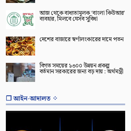
আজ থেকে বাধ্যতামূলক ‘বাংলা কিউআর’
ব্যবহার, মিলবে যেসব সুবিধা
দেশের বাজারে স্বর্ণালংকারের দামে পতন
বিগত সময়ের ১৩০০ উন্নয়ন প্রকল্প
বর্তমান সরকারের জন্য বড় দায় : অর্থমন্ত্রী
❐ আইন-আদালত ⁘