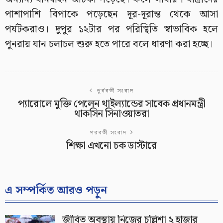
পাশাপাশি বিপাকে পড়েছেন দূর-দূরান্ত থেকে আসা
পর্যটকরাও। দুপুর ১২টার পর পরিস্থিতি স্বাভাবিক হলে
পুনরায় যান চলাচল শুরু হতে পারে বলে ধারণা করা হচ্ছে।
পূর্ববর্তী সংবাদ
প্যারোলে মুক্তি পেলেন থাইল্যান্ডের সাবেক প্রধানমন্ত্রী
থাকসিন সিনাওয়াতরা
পরবর্তী সংবাদ
শিক্ষা এখনো চক ডাস্টারে
এ সম্পর্কিত আরও পড়ুন
জীবিত অবস্থায় নিজের চল্লিশা ২ হাজার