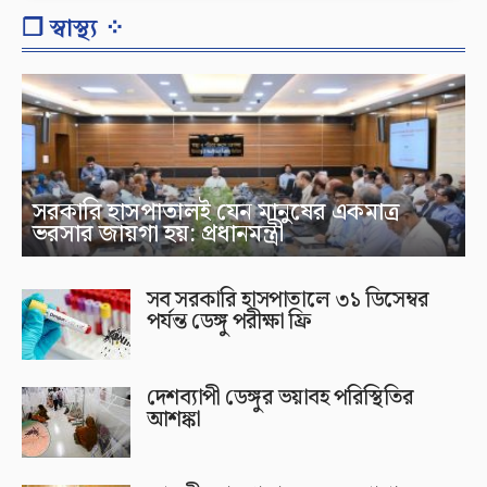
❐ স্বাস্থ্য ⁘
সরকারি হাসপাতালই যেন মানুষের একমাত্র
ভরসার জায়গা হয়: প্রধানমন্ত্রী
সব সরকারি হাসপাতালে ৩১ ডিসেম্বর
পর্যন্ত ডেঙ্গু পরীক্ষা ফ্রি
দেশব্যাপী ডেঙ্গুর ভয়াবহ পরিস্থিতির
আশঙ্কা