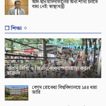
আদ-দ্বীন হাসপাতালের অন্য শাখা চলতে
বাধা নেই: স্বাস্থ্যমন্ত্রী
❐ শিক্ষা ⁘
জকসু ভিপি ও জিএসকে ক্যাম্পাসছাড়া করল
ছাত্রদল
বেগম রোকেয়া বিশ্ববিদ্যালয়ে ১৪৪ ধারা
জারি