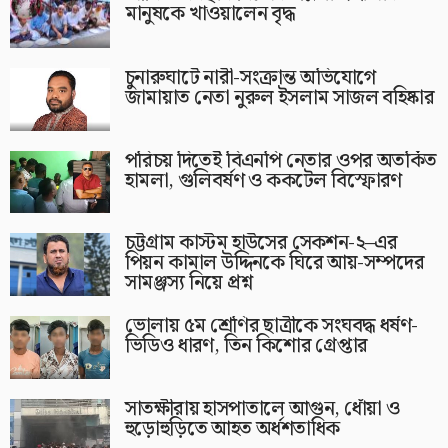
মানুষকে খাওয়ালেন বৃদ্ধ
চুনারুঘাটে নারী-সংক্রান্ত অভিযোগে
জামায়াত নেতা নুরুল ইসলাম সাজল বহিষ্কার
পরিচয় দিতেই বিএনপি নেতার ওপর অতর্কিত
হামলা, গুলিবর্ষণ ও ককটেল বিস্ফোরণ
চট্টগ্রাম কাস্টম হাউসের সেকশন-২–এর
পিয়ন কামাল উদ্দিনকে ঘিরে আয়-সম্পদের
সামঞ্জস্য নিয়ে প্রশ্ন
ভোলায় ৫ম শ্রেণির ছাত্রীকে সংঘবদ্ধ ধর্ষণ-
ভিডিও ধারণ, তিন কিশোর গ্রেপ্তার
সাতক্ষীরায় হাসপাতালে আগুন, ধোঁয়া ও
হুড়োহুড়িতে আহত অর্ধশতাধিক