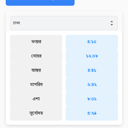
ফজর
৪:১০
যোহর
১২:০৮
আছর
৪:৪১
মাগরিব
৬:৪২
এশা
৮:০১
সূর্যোদয়
৫:২৯