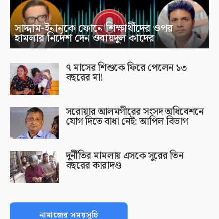
সাদ্দাম-ইনানকে ফোনে শিক্ষার্থীদের ওপর
হামলার নির্দেশ দেন ওবায়দুল কাদের
৭ মাসের শিশুকে ফিরে পেলেন ১৩
বছরের মা!
সরোয়ার আলমগীরের সংসদ অধিবেশনে
যোগ দিতে বাধা নেই: আপিল বিভাগ
দুর্নীতির মামলায় এসকে সুরের তিন
বছরের কারাদণ্ড
নামাজের সময়সূচি