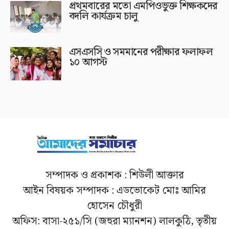
প্রথমবারের মতো এমপিওভুক্ত শিক্ষকদের
বদলি কার্যক্রম চালু
এসএসসি ও সমমানের পরীক্ষার ফলাফল
১০ আগস্ট
সম্পাদক ও প্রকাশক : শিউলী আক্তার
আইন বিষয়ক সম্পাদক : এডভোকেট মোঃ আমির
হোসেন চৌধুরী
অফিস: বাসা-২৫১/সি (জহুরা ম্যানশন) লালকুঠি, তৃতীয়