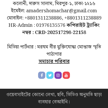
কলোনী, দারুস সালাম, মিরপুর-১, ঢাকা-১২১৬
ইমেইল: amadershomachar@gmail.com
মোবাইল: +8801311238886, +8801311238889
HR-Admin : 01976135576
কপিরাইট ট্র্যাকিং
নম্বর : CRD-202517298-22158
মিডিয়া পার্টনার : মরহুম বীর মুক্তিযোদ্ধা মোন্তাজ স্মৃতি
পাঠাগার
সমাচার পরিবার
ওয়েবসাইটের কোনো লেখা, ছবি, ভিডিও অনুমতি ছাড়া
ব্যবহার বেআইনি।