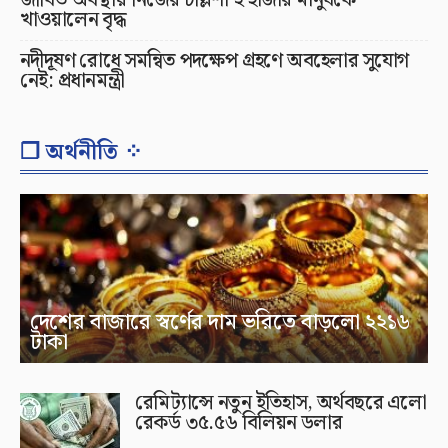
জীবিত অবস্থায় নিজের চল্লিশা ২ হাজার মানুষকে
খাওয়ালেন বৃদ্ধ
নদীদূষণ রোধে সমন্বিত পদক্ষেপ গ্রহণে অবহেলার সুযোগ
নেই: প্রধানমন্ত্রী
❐ অর্থনীতি ⁘
দেশের বাজারে স্বর্ণের দাম ভরিতে বাড়লো ২২১৬
টাকা
রেমিট্যান্সে নতুন ইতিহাস, অর্থবছরে এলো
রেকর্ড ৩৫.৫৬ বিলিয়ন ডলার