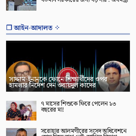
❐ আইন-আদালত ⁘
সাদ্দাম-ইনানকে ফোনে শিক্ষার্থীদের ওপর
হামলার নির্দেশ দেন ওবায়দুল কাদের
৭ মাসের শিশুকে ফিরে পেলেন ১৩
বছরের মা!
সরোয়ার আলমগীরের সংসদ অধিবেশনে