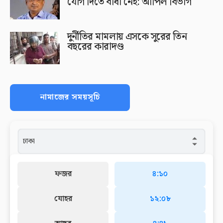
যোগ দিতে বাধা নেই: আপিল বিভাগ
দুর্নীতির মামলায় এসকে সুরের তিন
বছরের কারাদণ্ড
নামাজের সময়সূচি
ফজর
৪:১০
যোহর
১২:০৮