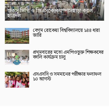
জকসু ভিপি ও জিএসকে ক্যাম্পাসছাড়া করল
ছাত্রদল
বেগম রোকেয়া বিশ্ববিদ্যালয়ে ১৪৪ ধারা
জারি
প্রথমবারের মতো এমপিওভুক্ত শিক্ষকদের
বদলি কার্যক্রম চালু
এসএসসি ও সমমানের পরীক্ষার ফলাফল
১০ আগস্ট