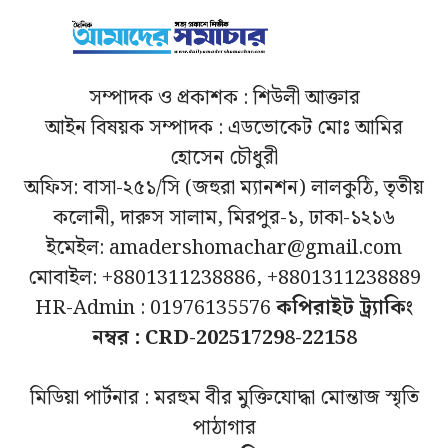
সম্পাদক ও প্রকাশক : শিউলী আক্তার
আইন বিষয়ক সম্পাদক : এডভোকেট মোঃ আমির
হোসেন চৌধুরী
অফিস: বাসা-২৫১/সি (জহুরা ম্যানশন) লালকুঠি, তৃতীয়
কলোনী, দারুস সালাম, মিরপুর-১, ঢাকা-১২১৬
ইমেইল: amadershomachar@gmail.com
মোবাইল: +8801311238886, +8801311238889
HR-Admin : 01976135576
কপিরাইট ট্র্যাকিং
নম্বর : CRD-202517298-22158
মিডিয়া পার্টনার : মরহুম বীর মুক্তিযোদ্ধা মোন্তাজ স্মৃতি
পাঠাগার