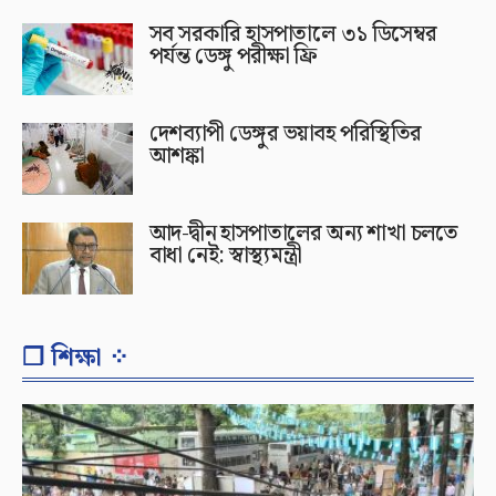
সব সরকারি হাসপাতালে ৩১ ডিসেম্বর
পর্যন্ত ডেঙ্গু পরীক্ষা ফ্রি
দেশব্যাপী ডেঙ্গুর ভয়াবহ পরিস্থিতির
আশঙ্কা
আদ-দ্বীন হাসপাতালের অন্য শাখা চলতে
বাধা নেই: স্বাস্থ্যমন্ত্রী
❐ শিক্ষা ⁘