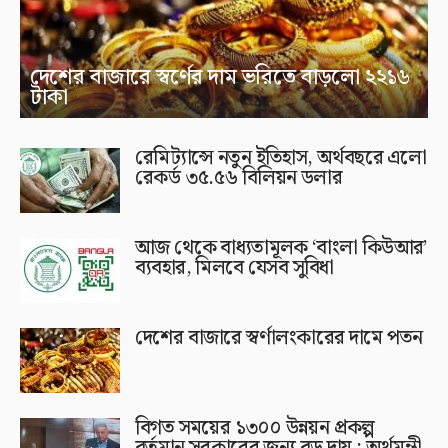
দেশের বাজারে স্বর্ণের দাম ভরিতে বাড়লো ২২১৬
টাকা
রেমিট্যান্সে নতুন ইতিহাস, অর্থবছরে এলো
রেকর্ড ৩৫.৫৬ বিলিয়ন ডলার
আজ থেকে বাধ্যতামূলক ‘বাংলা কিউআর’
ব্যবহার, মিলবে যেসব সুবিধা
দেশের বাজারে স্বর্ণালংকারের দামে পতন
বিগত সময়ের ১৩০০ উন্নয়ন প্রকল্প
বর্তমান সরকারের জন্য বড় দায় : অর্থমন্ত্রী