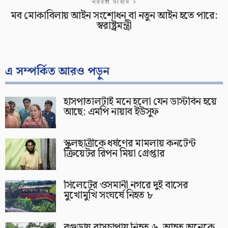
পরবর্তী সংবাদ
মব মোকাবিলায় আইন সংশোধন বা নতুন আইন হতে পারে:
স্বরাষ্ট্রমন্ত্রী
এ সম্পর্কিত আরও পড়ুন
হাসপাতালটাই মনে হলো যেন ডাস্টবিন হয়ে
আছে: এমপি নায়াব ইউসুফ
স্কুলছাত্রীকে ধর্ষণের মামলায় কনটেন্ট
ক্রিয়েটর রিপন মিয়া গ্রেপ্তার
সিলেটের ওসমানী নগরে দুই বাসের
মুখোমুখি সংঘর্ষে নিহত ৮
বগুড়ায় বাসচাপায় নিহত ৬, আহত অনেকে