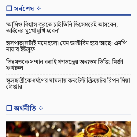
❐ সর্বশেষ ⁘
‘আমিও বিশ্বাস করতে চাই তিনি ডিসেম্বরেই আসবেন,
আইনের মুখোমুখি হবেন’
হাসপাতালটাই মনে হলো যেন ডাস্টবিন হয়ে আছে: এমপি
নায়াব ইউসুফ
ভিন্নমতকে সম্মান করাই গণতন্ত্রের অন্যতম ভিত্তি: মির্জা
ফখরুল
স্কুলছাত্রীকে ধর্ষণের মামলায় কনটেন্ট ক্রিয়েটর রিপন মিয়া
গ্রেপ্তার
❐ অর্থনীতি ⁘