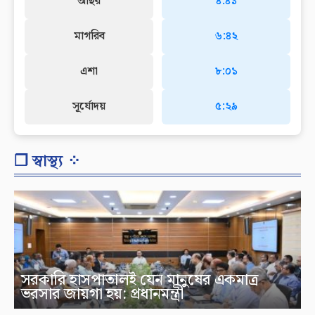
আছর
৪:৪১
মাগরিব
৬:৪২
এশা
৮:০১
সূর্যোদয়
৫:২৯
❐ স্বাস্থ্য ⁘
সরকারি হাসপাতালই যেন মানুষের একমাত্র
ভরসার জায়গা হয়: প্রধানমন্ত্রী