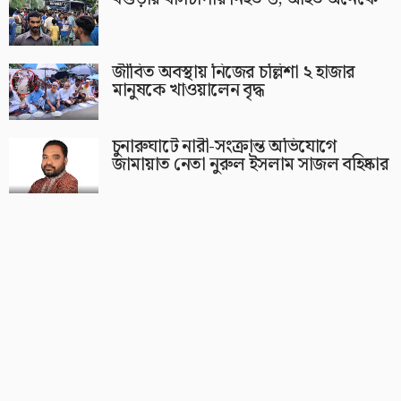
জীবিত অবস্থায় নিজের চল্লিশা ২ হাজার
মানুষকে খাওয়ালেন বৃদ্ধ
চুনারুঘাটে নারী-সংক্রান্ত অভিযোগে
জামায়াত নেতা নুরুল ইসলাম সাজল বহিষ্কার