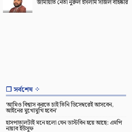
জামায়াত নেতা নুরুল ইসলাম সাজল বহিষ্কার
❐ সর্বশেষ ⁘
‘আমিও বিশ্বাস করতে চাই তিনি ডিসেম্বরেই আসবেন,
আইনের মুখোমুখি হবেন’
হাসপাতালটাই মনে হলো যেন ডাস্টবিন হয়ে আছে: এমপি
নায়াব ইউসুফ