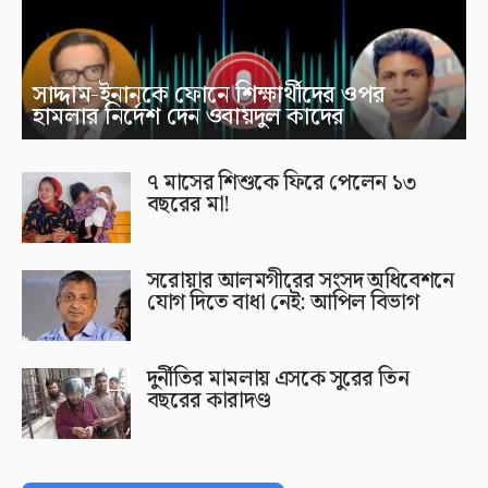
সাদ্দাম-ইনানকে ফোনে শিক্ষার্থীদের ওপর
হামলার নির্দেশ দেন ওবায়দুল কাদের
৭ মাসের শিশুকে ফিরে পেলেন ১৩
বছরের মা!
সরোয়ার আলমগীরের সংসদ অধিবেশনে
যোগ দিতে বাধা নেই: আপিল বিভাগ
দুর্নীতির মামলায় এসকে সুরের তিন
বছরের কারাদণ্ড