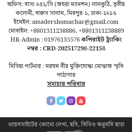
অফিস: বাসা-২৫১/সি (জহুরা ম্যানশন) লালকুঠি, তৃতীয়
কলোনী, দারুস সালাম, মিরপুর-১, ঢাকা-১২১৬
ইমেইল: amadershomachar@gmail.com
মোবাইল: +8801311238886, +8801311238889
HR-Admin : 01976135576
কপিরাইট ট্র্যাকিং
নম্বর : CRD-202517298-22158
মিডিয়া পার্টনার : মরহুম বীর মুক্তিযোদ্ধা মোন্তাজ স্মৃতি
পাঠাগার
সমাচার পরিবার
ওয়েবসাইটের কোনো লেখা, ছবি, ভিডিও অনুমতি ছাড়া