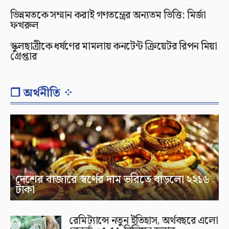
ভিন্নমতকে সম্মান করাই গণতন্ত্রের অন্যতম ভিত্তি: মির্জা
ফখরুল
স্কুলছাত্রীকে ধর্ষণের মামলায় কনটেন্ট ক্রিয়েটর রিপন মিয়া
গ্রেপ্তার
❐ অর্থনীতি ⁘
দেশের বাজারে স্বর্ণের দাম ভরিতে বাড়লো ২২১৬
টাকা
রেমিট্যান্সে নতুন ইতিহাস, অর্থবছরে এলো