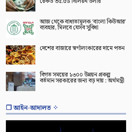
রেকর্ড ৩৫.৫৬ বিলিয়ন ডলার
আজ থেকে বাধ্যতামূলক ‘বাংলা কিউআর’
ব্যবহার, মিলবে যেসব সুবিধা
দেশের বাজারে স্বর্ণালংকারের দামে পতন
বিগত সময়ের ১৩০০ উন্নয়ন প্রকল্প
বর্তমান সরকারের জন্য বড় দায় : অর্থমন্ত্রী
❐ আইন-আদালত ⁘