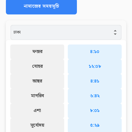
নামাজের সময়সূচি
ফজর
৪:১০
যোহর
১২:০৮
আছর
৪:৪১
মাগরিব
৬:৪২
এশা
৮:০১
সূর্যোদয়
৫:২৯