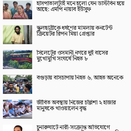
হাসপাতালটাই মনে হলো যেন ডাস্টবিন হয়ে
আছে: এমপি নায়াব ইউসুফ
স্কুলছাত্রীকে ধর্ষণের মামলায় কনটেন্ট
ক্রিয়েটর রিপন মিয়া গ্রেপ্তার
সিলেটের ওসমানী নগরে দুই বাসের
মুখোমুখি সংঘর্ষে নিহত ৮
বগুড়ায় বাসচাপায় নিহত ৬, আহত অনেকে
জীবিত অবস্থায় নিজের চল্লিশা ২ হাজার
মানুষকে খাওয়ালেন বৃদ্ধ
চুনারুঘাটে নারী-সংক্রান্ত অভিযোগে