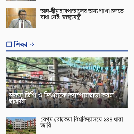
আদ-দ্বীন হাসপাতালের অন্য শাখা চলতে
বাধা নেই: স্বাস্থ্যমন্ত্রী
❐ শিক্ষা ⁘
জকসু ভিপি ও জিএসকে ক্যাম্পাসছাড়া করল
ছাত্রদল
বেগম রোকেয়া বিশ্ববিদ্যালয়ে ১৪৪ ধারা
জারি