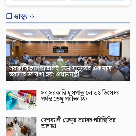
❐ স্বাস্থ্য ⁘
সরকারি হাসপাতালই যেন মানুষের একমাত্র
ভরসার জায়গা হয়: প্রধানমন্ত্রী
সব সরকারি হাসপাতালে ৩১ ডিসেম্বর
পর্যন্ত ডেঙ্গু পরীক্ষা ফ্রি
দেশব্যাপী ডেঙ্গুর ভয়াবহ পরিস্থিতির
আশঙ্কা