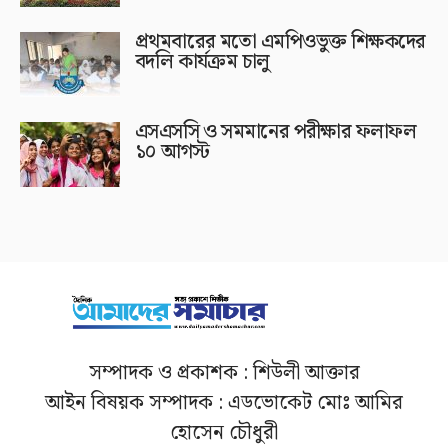
প্রথমবারের মতো এমপিওভুক্ত শিক্ষকদের
বদলি কার্যক্রম চালু
এসএসসি ও সমমানের পরীক্ষার ফলাফল
১০ আগস্ট
সম্পাদক ও প্রকাশক : শিউলী আক্তার
আইন বিষয়ক সম্পাদক : এডভোকেট মোঃ আমির
হোসেন চৌধুরী