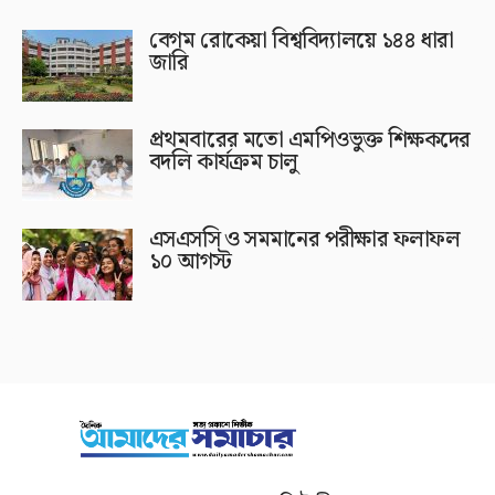
বেগম রোকেয়া বিশ্ববিদ্যালয়ে ১৪৪ ধারা
জারি
প্রথমবারের মতো এমপিওভুক্ত শিক্ষকদের
বদলি কার্যক্রম চালু
এসএসসি ও সমমানের পরীক্ষার ফলাফল
১০ আগস্ট