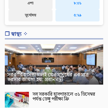
এশা
৮:০১
সূর্যোদয়
৫:২৯
❐ স্বাস্থ্য ⁘
সরকারি হাসপাতালই যেন মানুষের একমাত্র
ভরসার জায়গা হয়: প্রধানমন্ত্রী
সব সরকারি হাসপাতালে ৩১ ডিসেম্বর
পর্যন্ত ডেঙ্গু পরীক্ষা ফ্রি