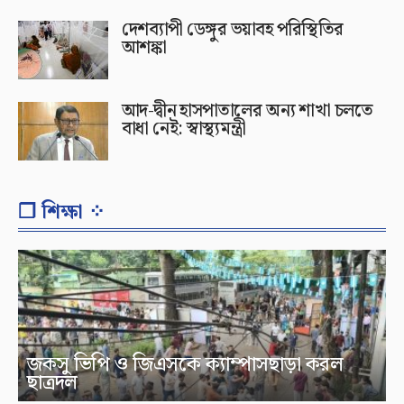
দেশব্যাপী ডেঙ্গুর ভয়াবহ পরিস্থিতির
আশঙ্কা
আদ-দ্বীন হাসপাতালের অন্য শাখা চলতে
বাধা নেই: স্বাস্থ্যমন্ত্রী
❐ শিক্ষা ⁘
জকসু ভিপি ও জিএসকে ক্যাম্পাসছাড়া করল
ছাত্রদল