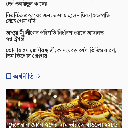
দেন ওবায়দুল কাদের
বিতর্কিত প্রস্তাবের জন্য ক্ষমা চাইলেন ফিফা সভাপতি,
বেঁচে গেল গদি!
আওয়ামী লীগের পরিণতি নির্ধারণ করবে আদালত:
স্বরাষ্ট্রমন্ত্রী
ভোলায় ৫ম শ্রেণির ছাত্রীকে সংঘবদ্ধ ধর্ষণ-ভিডিও ধারণ,
তিন কিশোর গ্রেপ্তার
❐ অর্থনীতি ⁘
দেশের বাজারে স্বর্ণের দাম ভরিতে বাড়লো ২২১৬