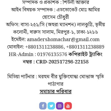
সম্পাদক ও প্রকাশক : শিউলী আক্তার
আইন বিষয়ক সম্পাদক : এডভোকেট মোঃ আমির
হোসেন চৌধুরী
অফিস: বাসা-২৫১/সি (জহুরা ম্যানশন) লালকুঠি, তৃতীয়
কলোনী, দারুস সালাম, মিরপুর-১, ঢাকা-১২১৬
ইমেইল: amadershomachar@gmail.com
মোবাইল: +8801311238886, +8801311238889
HR-Admin : 01976135576
কপিরাইট ট্র্যাকিং
নম্বর : CRD-202517298-22158
মিডিয়া পার্টনার : মরহুম বীর মুক্তিযোদ্ধা মোন্তাজ স্মৃতি
পাঠাগার
সমাচার পরিবার