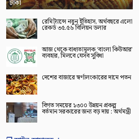
টাকা
রেমিট্যান্সে নতুন ইতিহাস, অর্থবছরে এলো
রেকর্ড ৩৫.৫৬ বিলিয়ন ডলার
আজ থেকে বাধ্যতামূলক ‘বাংলা কিউআর’
ব্যবহার, মিলবে যেসব সুবিধা
দেশের বাজারে স্বর্ণালংকারের দামে পতন
বিগত সময়ের ১৩০০ উন্নয়ন প্রকল্প
বর্তমান সরকারের জন্য বড় দায় : অর্থমন্ত্রী