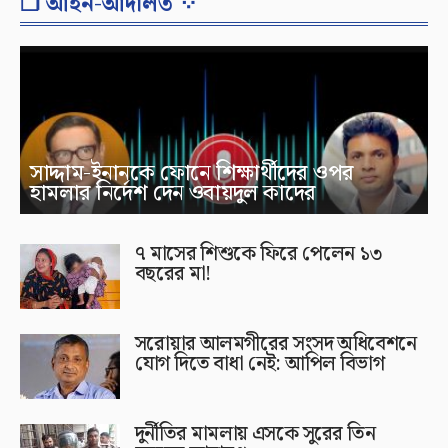
❐ আইন-আদালত ⁘
সাদ্দাম-ইনানকে ফোনে শিক্ষার্থীদের ওপর
হামলার নির্দেশ দেন ওবায়দুল কাদের
৭ মাসের শিশুকে ফিরে পেলেন ১৩
বছরের মা!
সরোয়ার আলমগীরের সংসদ অধিবেশনে
যোগ দিতে বাধা নেই: আপিল বিভাগ
দুর্নীতির মামলায় এসকে সুরের তিন