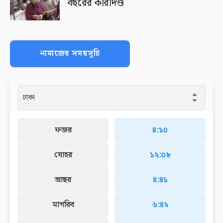
বছরের কারাদণ্ড
নামাজের সময়সূচি
ফজর
৪:১০
যোহর
১২:০৮
আছর
৪:৪১
মাগরিব
৬:৪২