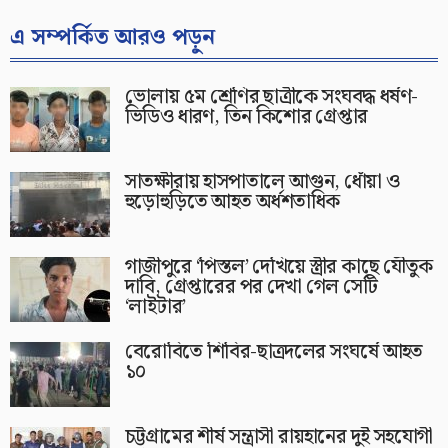
এ সম্পর্কিত আরও পড়ুন
ভোলায় ৫ম শ্রেণির ছাত্রীকে সংঘবদ্ধ ধর্ষণ-
ভিডিও ধারণ, তিন কিশোর গ্রেপ্তার
সাতক্ষীরায় হাসপাতালে আগুন, ধোঁয়া ও
হুড়োহুড়িতে আহত অর্ধশতাধিক
গাজীপুরে ‘পিস্তল’ দেখিয়ে স্ত্রীর কাছে যৌতুক
দাবি, গ্রেপ্তারের পর দেখা গেল সেটি
‘লাইটার’
বেরোবিতে শিবির-ছাত্রদলের সংঘর্ষে আহত
১০
চট্টগ্রামের শীর্ষ সন্ত্রাসী রায়হানের দুই সহযোগী