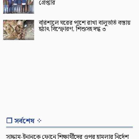
গ্রেপ্তার
বরিশালে ঘরের পাশে রাখা বালুভর্তি বস্তায়
হঠাৎ বিস্ফোরণ, শিশুসহ দগ্ধ ৩
❐ সর্বশেষ ⁘
সাদ্দাম-ইনানকে ফোনে শিক্ষার্থীদের ওপর হামলার নির্দেশ