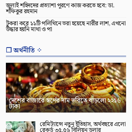
জুলাই শহিদদের প্রত্যাশা পূরণে কাজ করতে হবে: ডা.
শফিকুর রহমান
টুকরা করে ১১টি পলিথিনে ভরা হয়েছে নারীর লাশ, এখনো
উদ্ধার হয়নি মাথা ও পা
❐ অর্থনীতি ⁘
দেশের বাজারে স্বর্ণের দাম ভরিতে বাড়লো ২২১৬
টাকা
রেমিট্যান্সে নতুন ইতিহাস, অর্থবছরে এলো
রেকর্ড ৩৫.৫৬ বিলিয়ন ডলার