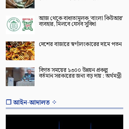
আজ থেকে বাধ্যতামূলক ‘বাংলা কিউআর’
ব্যবহার, মিলবে যেসব সুবিধা
দেশের বাজারে স্বর্ণালংকারের দামে পতন
বিগত সময়ের ১৩০০ উন্নয়ন প্রকল্প
বর্তমান সরকারের জন্য বড় দায় : অর্থমন্ত্রী
❐ আইন-আদালত ⁘