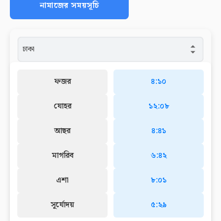
নামাজের সময়সূচি
ফজর
৪:১০
যোহর
১২:০৮
আছর
৪:৪১
মাগরিব
৬:৪২
এশা
৮:০১
সূর্যোদয়
৫:২৯