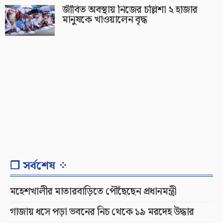
জীবিত অবস্থায় নিজের চল্লিশা ২ হাজার
মানুষকে খাওয়ালেন বৃদ্ধ
❐ সর্বশেষ ⁘
মহেশখালীর মাতারবাড়িতে পৌঁছেছেন প্রধানমন্ত্রী
গাজায় ধসে পড়া ভবনের নিচ থেকে ১৯ মরদেহ উদ্ধার