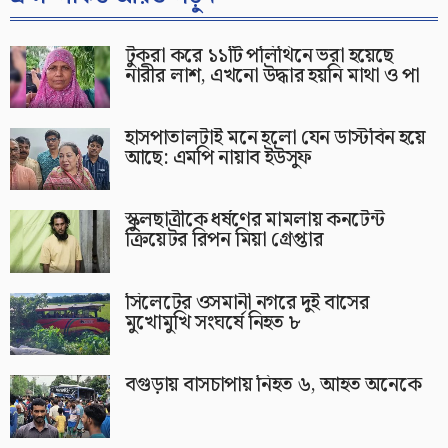
টুকরা করে ১১টি পলিথিনে ভরা হয়েছে
নারীর লাশ, এখনো উদ্ধার হয়নি মাথা ও পা
হাসপাতালটাই মনে হলো যেন ডাস্টবিন হয়ে
আছে: এমপি নায়াব ইউসুফ
স্কুলছাত্রীকে ধর্ষণের মামলায় কনটেন্ট
ক্রিয়েটর রিপন মিয়া গ্রেপ্তার
সিলেটের ওসমানী নগরে দুই বাসের
মুখোমুখি সংঘর্ষে নিহত ৮
বগুড়ায় বাসচাপায় নিহত ৬, আহত অনেকে