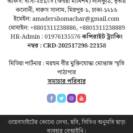
অফিস: বাসা-২৫১/সি (জহুরা ম্যানশন) লালকুঠি, তৃতীয়
কলোনী, দারুস সালাম, মিরপুর-১, ঢাকা-১২১৬
ইমেইল: amadershomachar@gmail.com
মোবাইল: +8801311238886, +8801311238889
HR-Admin : 01976135576
কপিরাইট ট্র্যাকিং
নম্বর : CRD-202517298-22158
মিডিয়া পার্টনার : মরহুম বীর মুক্তিযোদ্ধা মোন্তাজ স্মৃতি
পাঠাগার
সমাচার পরিবার
ওয়েবসাইটের কোনো লেখা, ছবি, ভিডিও অনুমতি ছাড়া
ব্যবহার বেআইনি।