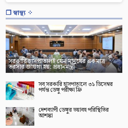
❐ স্বাস্থ্য ⁘
সরকারি হাসপাতালই যেন মানুষের একমাত্র
ভরসার জায়গা হয়: প্রধানমন্ত্রী
সব সরকারি হাসপাতালে ৩১ ডিসেম্বর
পর্যন্ত ডেঙ্গু পরীক্ষা ফ্রি
দেশব্যাপী ডেঙ্গুর ভয়াবহ পরিস্থিতির
আশঙ্কা