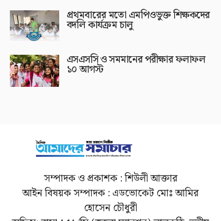
প্রথমবারের মতো এমপিওভুক্ত শিক্ষকদের
বদলি কার্যক্রম চালু
এসএসসি ও সমমানের পরীক্ষার ফলাফল
১০ আগস্ট
সম্পাদক ও প্রকাশক : শিউলী আক্তার
আইন বিষয়ক সম্পাদক : এডভোকেট মোঃ আমির
হোসেন চৌধুরী