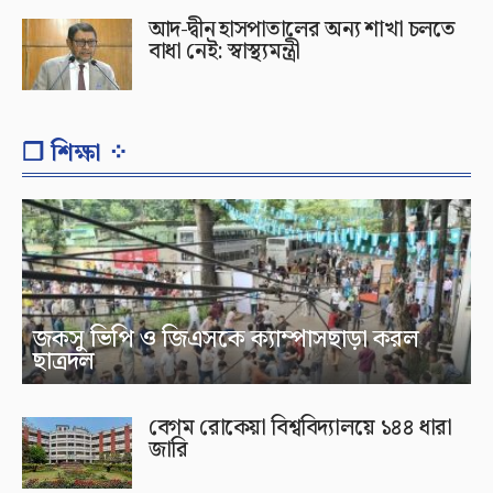
আদ-দ্বীন হাসপাতালের অন্য শাখা চলতে
বাধা নেই: স্বাস্থ্যমন্ত্রী
❐ শিক্ষা ⁘
জকসু ভিপি ও জিএসকে ক্যাম্পাসছাড়া করল
ছাত্রদল
বেগম রোকেয়া বিশ্ববিদ্যালয়ে ১৪৪ ধারা
জারি