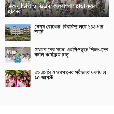
জকসু ভিপি ও জিএসকে ক্যাম্পাসছাড়া করল
ছাত্রদল
বেগম রোকেয়া বিশ্ববিদ্যালয়ে ১৪৪ ধারা
জারি
প্রথমবারের মতো এমপিওভুক্ত শিক্ষকদের
বদলি কার্যক্রম চালু
এসএসসি ও সমমানের পরীক্ষার ফলাফল
১০ আগস্ট