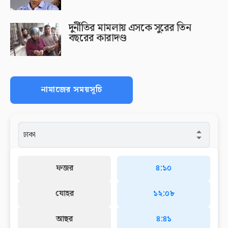
দুর্নীতির মামলায় এসকে সুরের তিন
বছরের কারাদণ্ড
নামাজের সময়সূচি
ফজর
৪:১০
যোহর
১২:০৮
আছর
৪:৪১