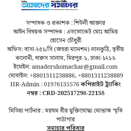
সম্পাদক ও প্রকাশক : শিউলী আক্তার
আইন বিষয়ক সম্পাদক : এডভোকেট মোঃ আমির
হোসেন চৌধুরী
অফিস: বাসা-২৫১/সি (জহুরা ম্যানশন) লালকুঠি, তৃতীয়
কলোনী, দারুস সালাম, মিরপুর-১, ঢাকা-১২১৬
ইমেইল: amadershomachar@gmail.com
মোবাইল: +8801311238886, +8801311238889
HR-Admin : 01976135576
কপিরাইট ট্র্যাকিং
নম্বর : CRD-202517298-22158
মিডিয়া পার্টনার : মরহুম বীর মুক্তিযোদ্ধা মোন্তাজ স্মৃতি
পাঠাগার
সমাচার পরিবার