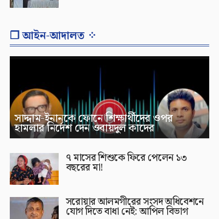
❐ আইন-আদালত ⁘
সাদ্দাম-ইনানকে ফোনে শিক্ষার্থীদের ওপর
হামলার নির্দেশ দেন ওবায়দুল কাদের
৭ মাসের শিশুকে ফিরে পেলেন ১৩
বছরের মা!
সরোয়ার আলমগীরের সংসদ অধিবেশনে
যোগ দিতে বাধা নেই: আপিল বিভাগ