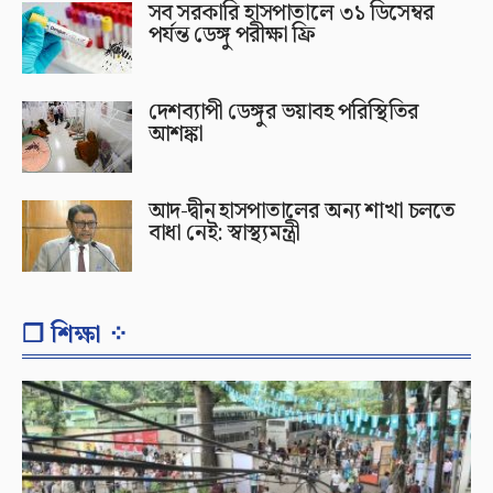
সব সরকারি হাসপাতালে ৩১ ডিসেম্বর
পর্যন্ত ডেঙ্গু পরীক্ষা ফ্রি
দেশব্যাপী ডেঙ্গুর ভয়াবহ পরিস্থিতির
আশঙ্কা
আদ-দ্বীন হাসপাতালের অন্য শাখা চলতে
বাধা নেই: স্বাস্থ্যমন্ত্রী
❐ শিক্ষা ⁘