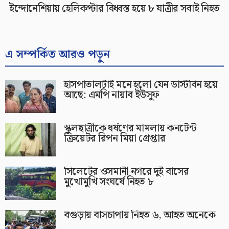
ইন্দোনেশিয়ায় হেলিকপ্টার বিধ্বস্ত হয়ে ৮ যাত্রীর সবাই নিহত
এ সম্পর্কিত আরও পড়ুন
হাসপাতালটাই মনে হলো যেন ডাস্টবিন হয়ে
আছে: এমপি নায়াব ইউসুফ
স্কুলছাত্রীকে ধর্ষণের মামলায় কনটেন্ট
ক্রিয়েটর রিপন মিয়া গ্রেপ্তার
সিলেটের ওসমানী নগরে দুই বাসের
মুখোমুখি সংঘর্ষে নিহত ৮
বগুড়ায় বাসচাপায় নিহত ৬, আহত অনেকে