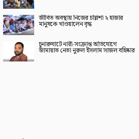
জীবিত অবস্থায় নিজের চল্লিশা ২ হাজার
মানুষকে খাওয়ালেন বৃদ্ধ
চুনারুঘাটে নারী-সংক্রান্ত অভিযোগে
জামায়াত নেতা নুরুল ইসলাম সাজল বহিষ্কার