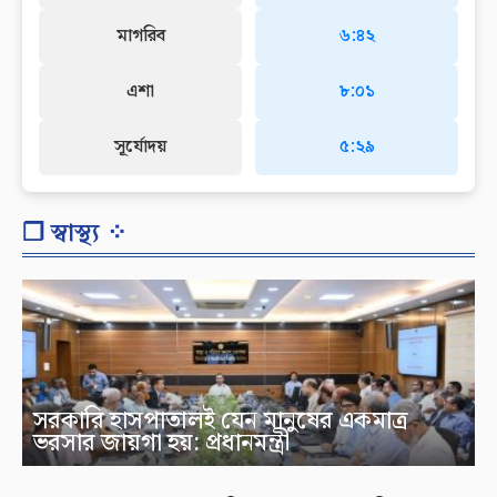
মাগরিব
৬:৪২
এশা
৮:০১
সূর্যোদয়
৫:২৯
❐ স্বাস্থ্য ⁘
সরকারি হাসপাতালই যেন মানুষের একমাত্র
ভরসার জায়গা হয়: প্রধানমন্ত্রী