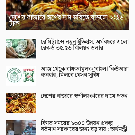
দেশের বাজারে স্বর্ণের দাম ভরিতে বাড়লো ২২১৬
টাকা
রেমিট্যান্সে নতুন ইতিহাস, অর্থবছরে এলো
রেকর্ড ৩৫.৫৬ বিলিয়ন ডলার
আজ থেকে বাধ্যতামূলক ‘বাংলা কিউআর’
ব্যবহার, মিলবে যেসব সুবিধা
দেশের বাজারে স্বর্ণালংকারের দামে পতন
বিগত সময়ের ১৩০০ উন্নয়ন প্রকল্প
বর্তমান সরকারের জন্য বড় দায় : অর্থমন্ত্রী