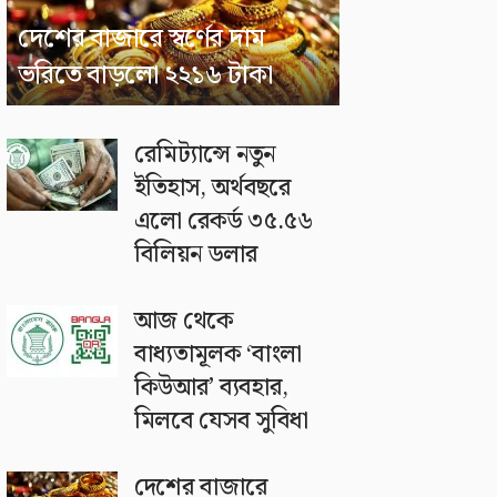
দেশের বাজারে স্বর্ণের দাম
ভরিতে বাড়লো ২২১৬ টাকা
রেমিট্যান্সে নতুন
ইতিহাস, অর্থবছরে
এলো রেকর্ড ৩৫.৫৬
বিলিয়ন ডলার
আজ থেকে
বাধ্যতামূলক ‘বাংলা
কিউআর’ ব্যবহার,
মিলবে যেসব সুবিধা
দেশের বাজারে