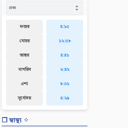
ফজর
৪:১০
যোহর
১২:০৮
আছর
৪:৪১
মাগরিব
৬:৪২
এশা
৮:০১
সূর্যোদয়
৫:২৯
❐ স্বাস্থ্য ⁘