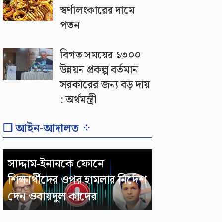
স্বর্ণালংকারের দামে
পতন
বিগত সময়ের ১৩০০
উন্নয়ন প্রকল্প বর্তমান
সরকারের জন্য বড় দায়
: অর্থমন্ত্রী
❐ আইন-আদালত ⁘
সাদ্দাম-ইনানকে ফোনে
শিক্ষার্থীদের ওপর হামলার নির্দেশ
দেন ওবায়দুল কাদের