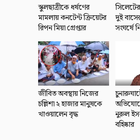
স্কুলছাত্রীকে ধর্ষণের
সিলেটের
মামলায় কনটেন্ট ক্রিয়েটর
দুই বাসে
রিপন মিয়া গ্রেপ্তার
সংঘর্ষে 
জীবিত অবস্থায় নিজের
চুনারুঘাট
চল্লিশা ২ হাজার মানুষকে
অভিযোগে
খাওয়ালেন বৃদ্ধ
নুরুল ই
বহিষ্কার