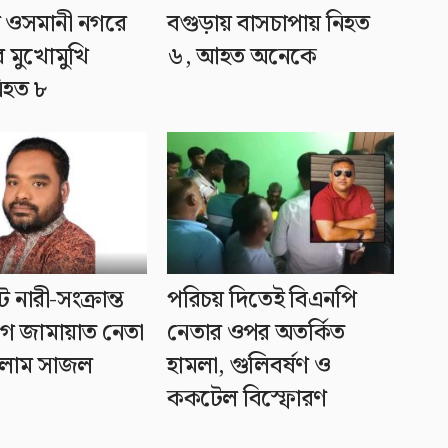
 ওসমানী নগরে
বগুড়ায় বাসচাপায় নিহত
র মুখোমুখি
৬, আহত অনেকে
নিহত ৮
ে নারী-সংক্রান্ত
পরিচয় দিতেই বিএনপি
 জামায়াত নেতা
নেতার ওপর অতর্কিত
সলাম সাজল
হামলা, গুলিবর্ষণ ও
ককটেল বিস্ফোরণ