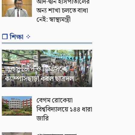
আদ-দ্বীন হাসপাতালের
অন্য শাখা চলতে বাধা
নেই: স্বাস্থ্যমন্ত্রী
❐ শিক্ষা ⁘
জকসু ভিপি ও জিএসকে
ক্যাম্পাসছাড়া করল ছাত্রদল
বেগম রোকেয়া
বিশ্ববিদ্যালয়ে ১৪৪ ধারা
জারি