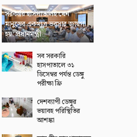
সরকারি হাসপাতালই যেন
মানুষের একমাত্র ভরসার জায়গা
হয়: প্রধানমন্ত্রী
সব সরকারি
হাসপাতালে ৩১
ডিসেম্বর পর্যন্ত ডেঙ্গু
পরীক্ষা ফ্রি
দেশব্যাপী ডেঙ্গুর
ভয়াবহ পরিস্থিতির
আশঙ্কা