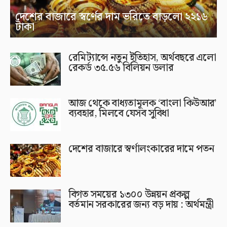
দেশের বাজারে স্বর্ণের দাম ভরিতে বাড়লো ২২১৬
টাকা
রেমিট্যান্সে নতুন ইতিহাস, অর্থবছরে এলো
রেকর্ড ৩৫.৫৬ বিলিয়ন ডলার
আজ থেকে বাধ্যতামূলক ‘বাংলা কিউআর’
ব্যবহার, মিলবে যেসব সুবিধা
দেশের বাজারে স্বর্ণালংকারের দামে পতন
বিগত সময়ের ১৩০০ উন্নয়ন প্রকল্প
বর্তমান সরকারের জন্য বড় দায় : অর্থমন্ত্রী