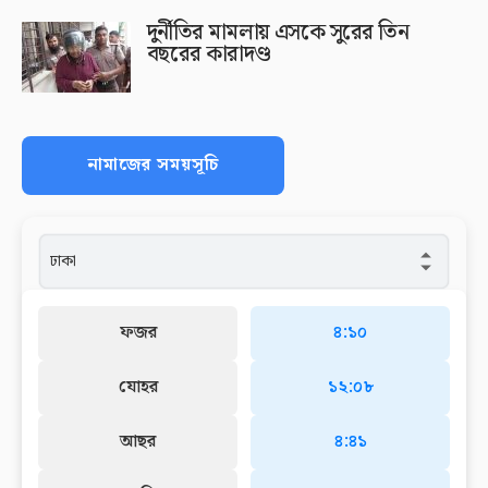
দুর্নীতির মামলায় এসকে সুরের তিন
বছরের কারাদণ্ড
নামাজের সময়সূচি
ফজর
৪:১০
যোহর
১২:০৮
আছর
৪:৪১