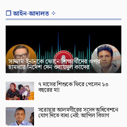
❐ আইন-আদালত ⁘
সাদ্দাম-ইনানকে ফোনে শিক্ষার্থীদের ওপর
হামলার নির্দেশ দেন ওবায়দুল কাদের
৭ মাসের শিশুকে ফিরে পেলেন ১৩
বছরের মা!
সরোয়ার আলমগীরের সংসদ অধিবেশনে
যোগ দিতে বাধা নেই: আপিল বিভাগ