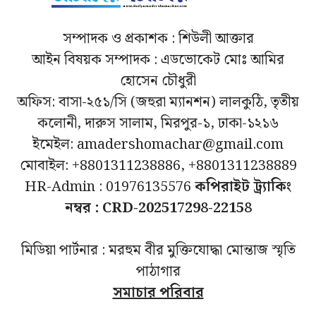
সম্পাদক ও প্রকাশক : শিউলী আক্তার
আইন বিষয়ক সম্পাদক : এডভোকেট মোঃ আমির
হোসেন চৌধুরী
অফিস: বাসা-২৫১/সি (জহুরা ম্যানশন) লালকুঠি, তৃতীয়
কলোনী, দারুস সালাম, মিরপুর-১, ঢাকা-১২১৬
ইমেইল: amadershomachar@gmail.com
মোবাইল: +8801311238886, +8801311238889
HR-Admin : 01976135576
কপিরাইট ট্র্যাকিং
নম্বর : CRD-202517298-22158
মিডিয়া পার্টনার : মরহুম বীর মুক্তিযোদ্ধা মোন্তাজ স্মৃতি
পাঠাগার
সমাচার পরিবার