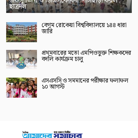
জকসু ভিপি ও জিএসকে ক্যাম্পাসছাড়া করল
ছাত্রদল
বেগম রোকেয়া বিশ্ববিদ্যালয়ে ১৪৪ ধারা
জারি
প্রথমবারের মতো এমপিওভুক্ত শিক্ষকদের
বদলি কার্যক্রম চালু
এসএসসি ও সমমানের পরীক্ষার ফলাফল
১০ আগস্ট