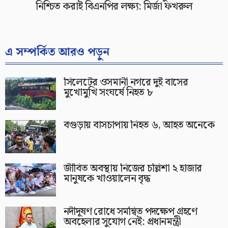
নিশ্চিত করাই বিএনপির লক্ষ্য: মির্জা ফখরুল
এ সম্পর্কিত আরও পড়ুন
সিলেটের ওসমানী নগরে দুই বাসের
মুখোমুখি সংঘর্ষে নিহত ৮
বগুড়ায় বাসচাপায় নিহত ৬, আহত অনেকে
জীবিত অবস্থায় নিজের চল্লিশা ২ হাজার
মানুষকে খাওয়ালেন বৃদ্ধ
নদীদূষণ রোধে সমন্বিত পদক্ষেপ গ্রহণে
অবহেলার সুযোগ নেই: প্রধানমন্ত্রী