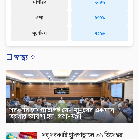
মাগরিব
৬:৪২
এশা
৮:০১
সূর্যোদয়
৫:২৯
❐ স্বাস্থ্য ⁘
সরকারি হাসপাতালই যেন মানুষের একমাত্র
ভরসার জায়গা হয়: প্রধানমন্ত্রী
সব সরকারি হাসপাতালে ৩১ ডিসেম্বর