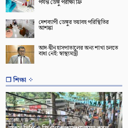
পর্যন্ত ডেঙ্গু পরীক্ষা ফ্রি
দেশব্যাপী ডেঙ্গুর ভয়াবহ পরিস্থিতির
আশঙ্কা
আদ-দ্বীন হাসপাতালের অন্য শাখা চলতে
বাধা নেই: স্বাস্থ্যমন্ত্রী
❐ শিক্ষা ⁘