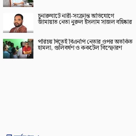
চুনারুঘাটে নারী-সংক্রান্ত অভিযোগে
জামায়াত নেতা নুরুল ইসলাম সাজল বহিষ্কার
পরিচয় দিতেই বিএনপি নেতার ওপর অতর্কিত
হামলা, গুলিবর্ষণ ও ককটেল বিস্ফোরণ