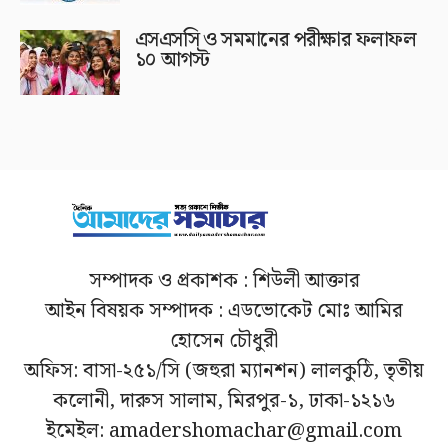
এসএসসি ও সমমানের পরীক্ষার ফলাফল
১০ আগস্ট
সম্পাদক ও প্রকাশক : শিউলী আক্তার
আইন বিষয়ক সম্পাদক : এডভোকেট মোঃ আমির
হোসেন চৌধুরী
অফিস: বাসা-২৫১/সি (জহুরা ম্যানশন) লালকুঠি, তৃতীয়
কলোনী, দারুস সালাম, মিরপুর-১, ঢাকা-১২১৬
ইমেইল: amadershomachar@gmail.com