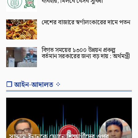
ব্যবহার, মিলবে যেসব সুবিধা
দেশের বাজারে স্বর্ণালংকারের দামে পতন
বিগত সময়ের ১৩০০ উন্নয়ন প্রকল্প
বর্তমান সরকারের জন্য বড় দায় : অর্থমন্ত্রী
❐ আইন-আদালত ⁘
সাদ্দাম-ইনানকে ফোনে শিক্ষার্থীদের ওপর