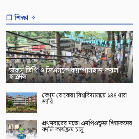
❐ শিক্ষা ⁘
জকসু ভিপি ও জিএসকে ক্যাম্পাসছাড়া করল
ছাত্রদল
বেগম রোকেয়া বিশ্ববিদ্যালয়ে ১৪৪ ধারা
জারি
প্রথমবারের মতো এমপিওভুক্ত শিক্ষকদের
বদলি কার্যক্রম চালু