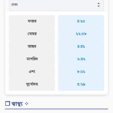
ফজর
৪:১০
যোহর
১২:০৮
আছর
৪:৪১
মাগরিব
৬:৪২
এশা
৮:০১
সূর্যোদয়
৫:২৯
❐ স্বাস্থ্য ⁘