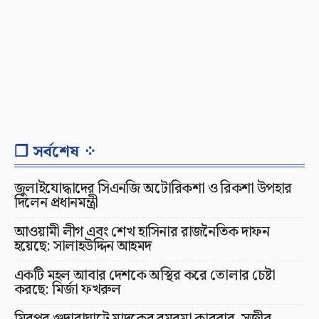
❐ সর্বশেষ ⁘
জুলাইযোদ্ধাদের সিএনজি অটোরিকশা ও রিকশা উপহার
দিলেন প্রধানমন্ত্রী
আওয়ামী লীগ এবং শেখ হাসিনার রাজনৈতিক দাফন
হয়েছে: সালাহউদ্দিন আহমদ
একটি মহল আবার দেশকে অস্থির করে তোলার চেষ্টা
করছে: মির্জা ফখরুল
মিরপুর গুদারাঘাটে মাদকের রমরমা কারবার, সজীব-