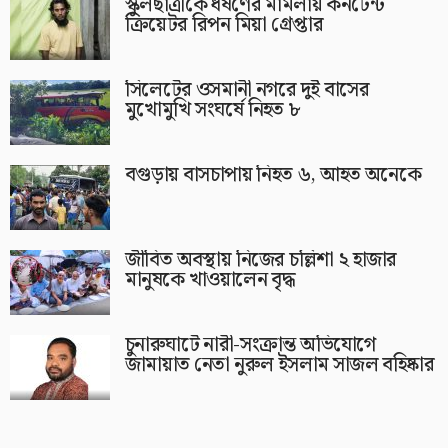
স্কুলছাত্রীকে ধর্ষণের মামলায় কনটেন্ট
ক্রিয়েটর রিপন মিয়া গ্রেপ্তার
সিলেটের ওসমানী নগরে দুই বাসের
মুখোমুখি সংঘর্ষে নিহত ৮
বগুড়ায় বাসচাপায় নিহত ৬, আহত অনেকে
জীবিত অবস্থায় নিজের চল্লিশা ২ হাজার
মানুষকে খাওয়ালেন বৃদ্ধ
চুনারুঘাটে নারী-সংক্রান্ত অভিযোগে
জামায়াত নেতা নুরুল ইসলাম সাজল বহিষ্কার