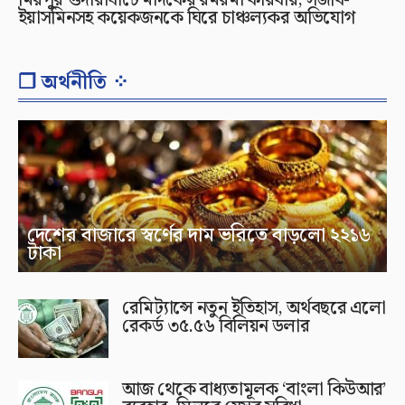
ইয়াসমিনসহ কয়েকজনকে ঘিরে চাঞ্চল্যকর অভিযোগ
❐ অর্থনীতি ⁘
দেশের বাজারে স্বর্ণের দাম ভরিতে বাড়লো ২২১৬
টাকা
রেমিট্যান্সে নতুন ইতিহাস, অর্থবছরে এলো
রেকর্ড ৩৫.৫৬ বিলিয়ন ডলার
আজ থেকে বাধ্যতামূলক ‘বাংলা কিউআর’