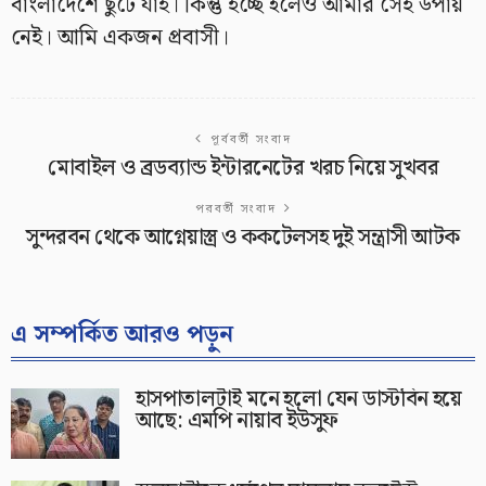
বাংলাদেশে ছুটে যাই। কিন্তু ইচ্ছে হলেও আমার সেই উপায়
নেই। আমি একজন প্রবাসী।
পূর্ববর্তী সংবাদ
মোবাইল ও ব্রডব্যান্ড ইন্টারনেটের খরচ নিয়ে সুখবর
পরবর্তী সংবাদ
সুন্দরবন থেকে আগ্নেয়াস্ত্র ও ককটেলসহ দুই সন্ত্রাসী আটক
এ সম্পর্কিত আরও পড়ুন
হাসপাতালটাই মনে হলো যেন ডাস্টবিন হয়ে
আছে: এমপি নায়াব ইউসুফ