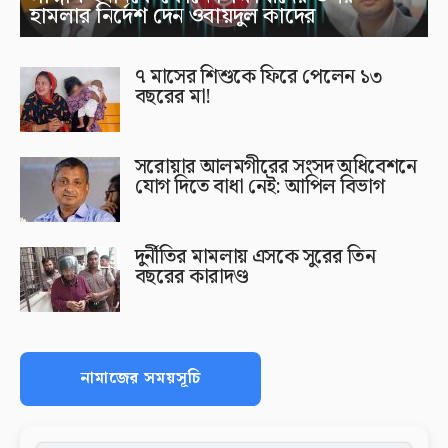
হামলার নির্দেশ দেন ওবায়দুল কাদের
৭ মাসের শিশুকে ফিরে পেলেন ১৩
বছরের মা!
সরোয়ার আলমগীরের সংসদ অধিবেশনে
যোগ দিতে বাধা নেই: আপিল বিভাগ
দুর্নীতির মামলায় এসকে সুরের তিন
বছরের কারাদণ্ড
নামাজের সময়সূচি