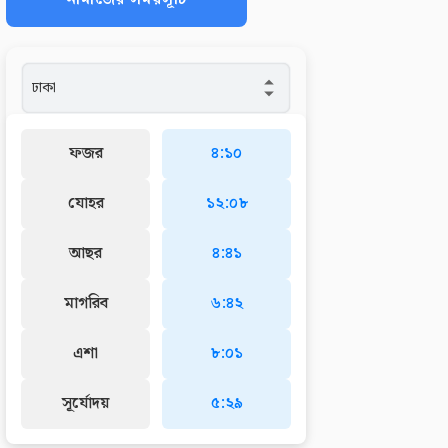
ফজর
৪:১০
যোহর
১২:০৮
আছর
৪:৪১
মাগরিব
৬:৪২
এশা
৮:০১
সূর্যোদয়
৫:২৯