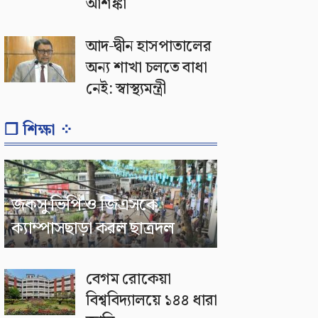
আশঙ্কা
আদ-দ্বীন হাসপাতালের
অন্য শাখা চলতে বাধা
নেই: স্বাস্থ্যমন্ত্রী
❐ শিক্ষা ⁘
জকসু ভিপি ও জিএসকে
ক্যাম্পাসছাড়া করল ছাত্রদল
বেগম রোকেয়া
বিশ্ববিদ্যালয়ে ১৪৪ ধারা