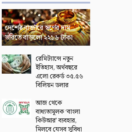
দেশের বাজারে স্বর্ণের দাম
ভরিতে বাড়লো ২২১৬ টাকা
রেমিট্যান্সে নতুন
ইতিহাস, অর্থবছরে
এলো রেকর্ড ৩৫.৫৬
বিলিয়ন ডলার
আজ থেকে
বাধ্যতামূলক ‘বাংলা
কিউআর’ ব্যবহার,
মিলবে যেসব সুবিধা