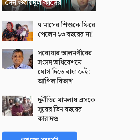
দেন ওবায়দুল কাদের
৭ মাসের শিশুকে ফিরে
পেলেন ১৩ বছরের মা!
সরোয়ার আলমগীরের
সংসদ অধিবেশনে
যোগ দিতে বাধা নেই:
আপিল বিভাগ
দুর্নীতির মামলায় এসকে
সুরের তিন বছরের
কারাদণ্ড
নামাজের সময়সূচি