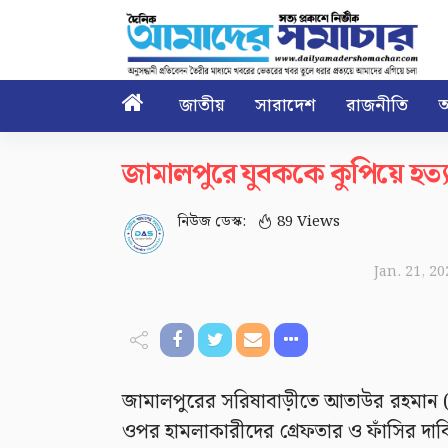

জাতীয়
সারাদেশ
রাজনীতি
আ
জামালপুরে যুবককে কুপিয়ে হত্যা
নিউজ ডেস্ক:
89 Views
Jan. 21, 2
জামালপুরের সরিষাবাড়ীতে আতাউর রহমান (ব
ওপর হামলাকারীদের গ্রেফতার ও ফাঁসির দাব