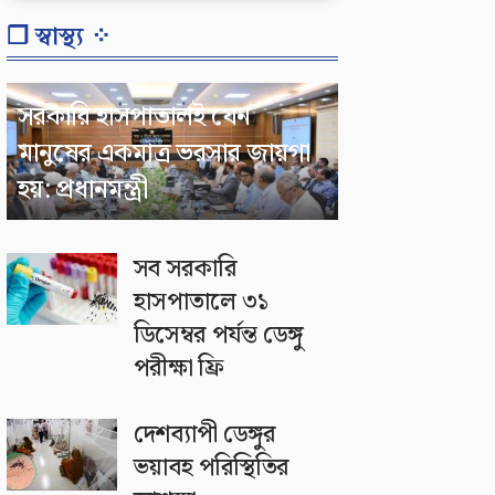
❐ স্বাস্থ্য ⁘
সরকারি হাসপাতালই যেন
মানুষের একমাত্র ভরসার জায়গা
হয়: প্রধানমন্ত্রী
সব সরকারি
হাসপাতালে ৩১
ডিসেম্বর পর্যন্ত ডেঙ্গু
পরীক্ষা ফ্রি
দেশব্যাপী ডেঙ্গুর
ভয়াবহ পরিস্থিতির