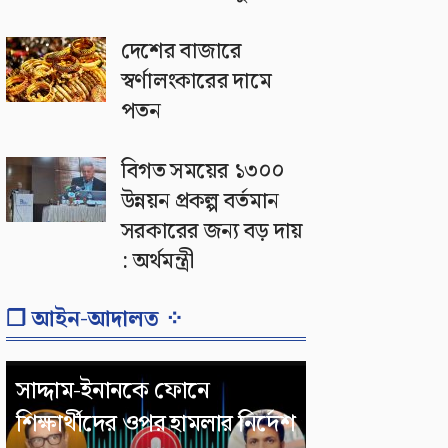
দেশের বাজারে
স্বর্ণালংকারের দামে
পতন
বিগত সময়ের ১৩০০
উন্নয়ন প্রকল্প বর্তমান
সরকারের জন্য বড় দায়
: অর্থমন্ত্রী
❐ আইন-আদালত ⁘
সাদ্দাম-ইনানকে ফোনে
শিক্ষার্থীদের ওপর হামলার নির্দেশ