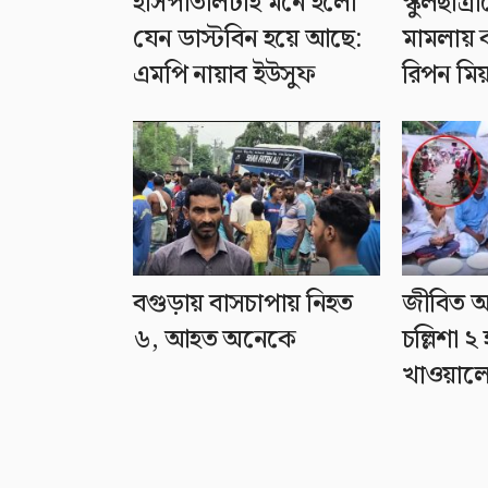
হাসপাতালটাই মনে হলো
স্কুলছাত্র
যেন ডাস্টবিন হয়ে আছে:
মামলায় ক
এমপি নায়াব ইউসুফ
রিপন মিয়া
বগুড়ায় বাসচাপায় নিহত
জীবিত অ
৬, আহত অনেকে
চল্লিশা 
খাওয়ালেন