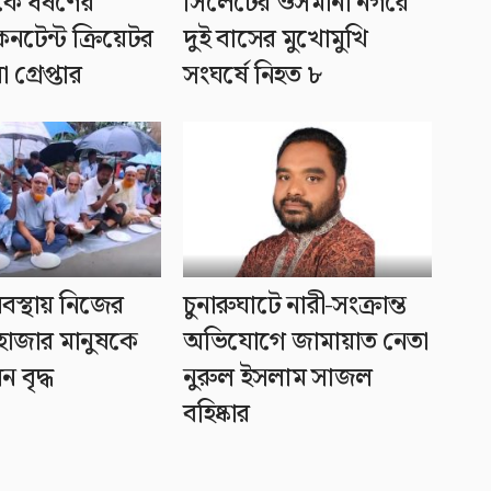
ীকে ধর্ষণের
সিলেটের ওসমানী নগরে
নটেন্ট ক্রিয়েটর
দুই বাসের মুখোমুখি
 গ্রেপ্তার
সংঘর্ষে নিহত ৮
বস্থায় নিজের
চুনারুঘাটে নারী-সংক্রান্ত
২ হাজার মানুষকে
অভিযোগে জামায়াত নেতা
 বৃদ্ধ
নুরুল ইসলাম সাজল
বহিষ্কার