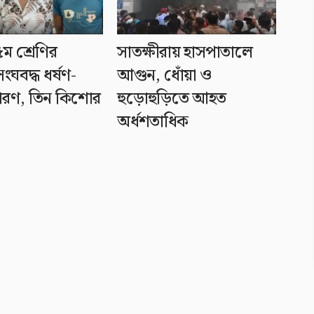
ম শ্রেণির
সাতক্ষীরায় হাসপাতালে
সংঘবদ্ধ ধর্ষণ-
আগুন, ধোঁয়া ও
ারণ, তিন কিশোর
হুড়োহুড়িতে আহত
অর্ধশতাধিক