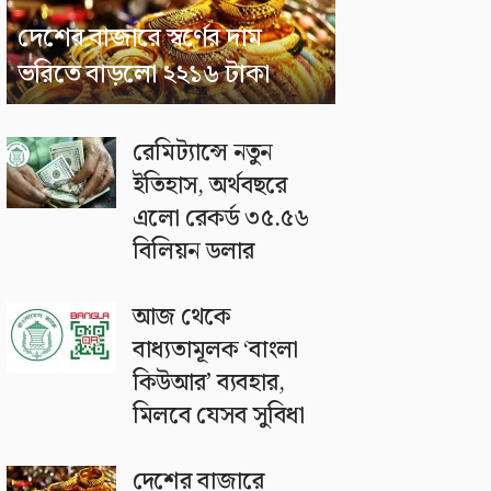
দেশের বাজারে স্বর্ণের দাম
ভরিতে বাড়লো ২২১৬ টাকা
রেমিট্যান্সে নতুন
ইতিহাস, অর্থবছরে
এলো রেকর্ড ৩৫.৫৬
বিলিয়ন ডলার
আজ থেকে
বাধ্যতামূলক ‘বাংলা
কিউআর’ ব্যবহার,
মিলবে যেসব সুবিধা
দেশের বাজারে