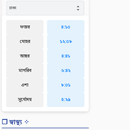
ফজর
৪:১০
যোহর
১২:০৮
আছর
৪:৪১
মাগরিব
৬:৪২
এশা
৮:০১
সূর্যোদয়
৫:২৯
❐ স্বাস্থ্য ⁘