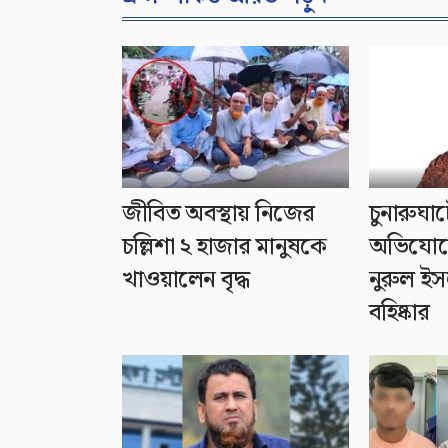
জীবিত অবস্থায় নিজের
চুনারুঘাট
চল্লিশা ২ হাজার মানুষকে
অভিযোগে
খাওয়ালেন বৃদ্ধ
নুরুল ই
বহিষ্কার