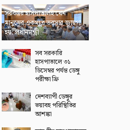
সরকারি হাসপাতালই যেন
মানুষের একমাত্র ভরসার জায়গা
হয়: প্রধানমন্ত্রী
সব সরকারি
হাসপাতালে ৩১
ডিসেম্বর পর্যন্ত ডেঙ্গু
পরীক্ষা ফ্রি
দেশব্যাপী ডেঙ্গুর
ভয়াবহ পরিস্থিতির
আশঙ্কা