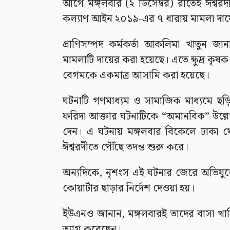
আগে মঙ্গলবার (২ ডিসেম্বর) রাতেই ঈশ্বরদী
কল্যাণ আইন ২০১৯-এর ৭ ধারায় মামলা দা
প্রাণিসম্পদ কর্মকর্তা আকলিমা খাতুন জান
মামলাটি দায়ের করা হয়েছে। এতে ক্ষুদ্র কৃষক ফ
বেগমকে একমাত্র আসামি করা হয়েছে।
ঘটনাটি গণমাধ্যম ও সামাজিক মাধ্যমে ছড়িয়
ফরিদা আক্তার ঘটনাটিকে “অমানবিক” উল্লেখ
দেন। এ ঘটনায় মঙ্গলবার বিকেলে ঢাকা থ
ঈশ্বরদীতে পৌঁছে তদন্ত শুরু করে।
অন্যদিকে, নৃশংস এই ঘটনার জেরে অভিযুক্
কোয়ার্টার ছাড়ার নির্দেশ দেওয়া হয়।
ইউএনও জানান, মঙ্গলবারই তাদের বাসা খাল
ত্যাগ করেছেন।