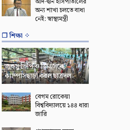
আদ-দ্বীন হাসপাতালের
অন্য শাখা চলতে বাধা
নেই: স্বাস্থ্যমন্ত্রী
❐ শিক্ষা ⁘
জকসু ভিপি ও জিএসকে
ক্যাম্পাসছাড়া করল ছাত্রদল
বেগম রোকেয়া
বিশ্ববিদ্যালয়ে ১৪৪ ধারা
জারি