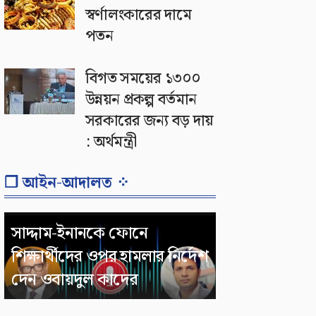
স্বর্ণালংকারের দামে
পতন
বিগত সময়ের ১৩০০
উন্নয়ন প্রকল্প বর্তমান
সরকারের জন্য বড় দায়
: অর্থমন্ত্রী
❐ আইন-আদালত ⁘
সাদ্দাম-ইনানকে ফোনে
শিক্ষার্থীদের ওপর হামলার নির্দেশ
দেন ওবায়দুল কাদের