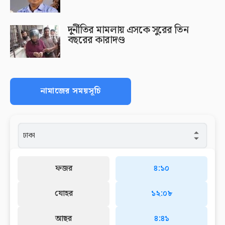
দুর্নীতির মামলায় এসকে সুরের তিন
বছরের কারাদণ্ড
নামাজের সময়সূচি
ফজর
৪:১০
যোহর
১২:০৮
আছর
৪:৪১