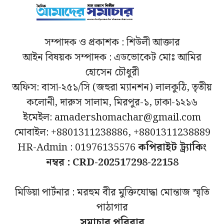
সম্পাদক ও প্রকাশক : শিউলী আক্তার
আইন বিষয়ক সম্পাদক : এডভোকেট মোঃ আমির
হোসেন চৌধুরী
অফিস: বাসা-২৫১/সি (জহুরা ম্যানশন) লালকুঠি, তৃতীয়
কলোনী, দারুস সালাম, মিরপুর-১, ঢাকা-১২১৬
ইমেইল: amadershomachar@gmail.com
মোবাইল: +8801311238886, +8801311238889
HR-Admin : 01976135576
কপিরাইট ট্র্যাকিং
নম্বর : CRD-202517298-22158
মিডিয়া পার্টনার : মরহুম বীর মুক্তিযোদ্ধা মোন্তাজ স্মৃতি
পাঠাগার
সমাচার পরিবার