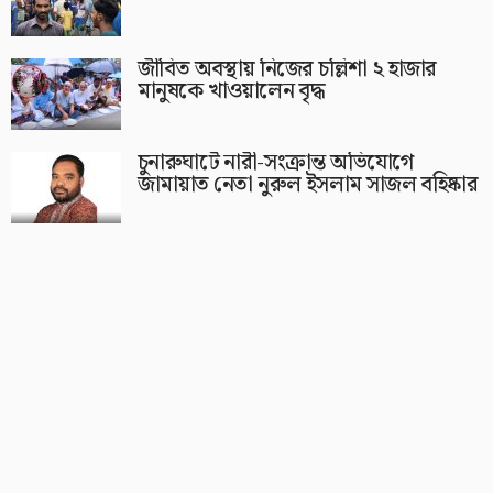
জীবিত অবস্থায় নিজের চল্লিশা ২ হাজার
মানুষকে খাওয়ালেন বৃদ্ধ
চুনারুঘাটে নারী-সংক্রান্ত অভিযোগে
জামায়াত নেতা নুরুল ইসলাম সাজল বহিষ্কার