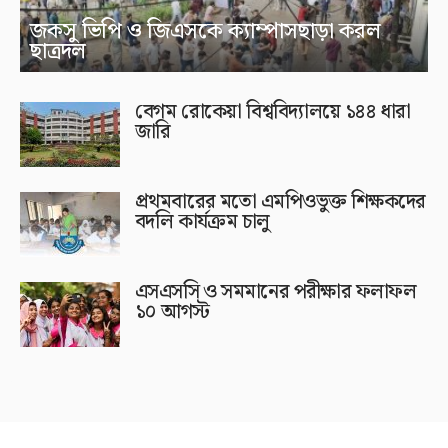
জকসু ভিপি ও জিএসকে ক্যাম্পাসছাড়া করল
ছাত্রদল
বেগম রোকেয়া বিশ্ববিদ্যালয়ে ১৪৪ ধারা
জারি
প্রথমবারের মতো এমপিওভুক্ত শিক্ষকদের
বদলি কার্যক্রম চালু
এসএসসি ও সমমানের পরীক্ষার ফলাফল
১০ আগস্ট