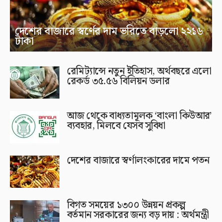
দেশের বাজারে স্বর্ণের দাম ভরিতে বাড়লো ২২১৬
টাকা
রেমিট্যান্সে নতুন ইতিহাস, অর্থবছরে এলো
রেকর্ড ৩৫.৫৬ বিলিয়ন ডলার
আজ থেকে বাধ্যতামূলক ‘বাংলা কিউআর’
ব্যবহার, মিলবে যেসব সুবিধা
দেশের বাজারে স্বর্ণালংকারের দামে পতন
বিগত সময়ের ১৩০০ উন্নয়ন প্রকল্প
বর্তমান সরকারের জন্য বড় দায় : অর্থমন্ত্রী