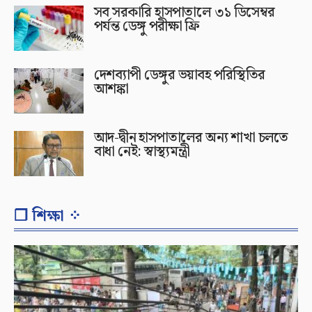
সব সরকারি হাসপাতালে ৩১ ডিসেম্বর
পর্যন্ত ডেঙ্গু পরীক্ষা ফ্রি
দেশব্যাপী ডেঙ্গুর ভয়াবহ পরিস্থিতির
আশঙ্কা
আদ-দ্বীন হাসপাতালের অন্য শাখা চলতে
বাধা নেই: স্বাস্থ্যমন্ত্রী
❐ শিক্ষা ⁘