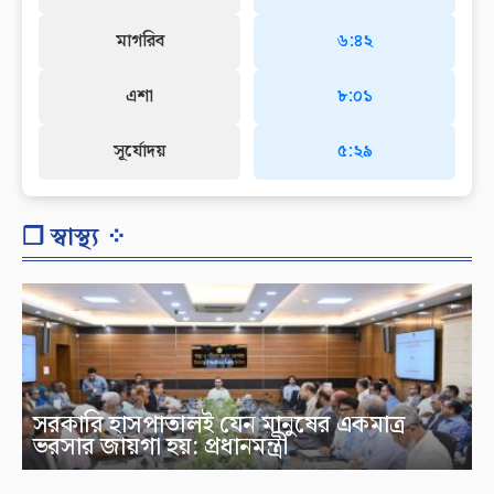
মাগরিব
৬:৪২
এশা
৮:০১
সূর্যোদয়
৫:২৯
❐ স্বাস্থ্য ⁘
সরকারি হাসপাতালই যেন মানুষের একমাত্র
ভরসার জায়গা হয়: প্রধানমন্ত্রী