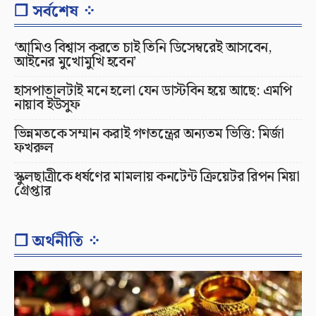
❐ সর্বশেষ ⁘
‘আমিও বিশ্বাস করতে চাই তিনি ডিসেম্বরেই আসবেন,
আইনের মুখোমুখি হবেন’
হাসপাতালটাই মনে হলো যেন ডাস্টবিন হয়ে আছে: এমপি
নায়াব ইউসুফ
ভিন্নমতকে সম্মান করাই গণতন্ত্রের অন্যতম ভিত্তি: মির্জা
ফখরুল
স্কুলছাত্রীকে ধর্ষণের মামলায় কনটেন্ট ক্রিয়েটর রিপন মিয়া
গ্রেপ্তার
❐ অর্থনীতি ⁘