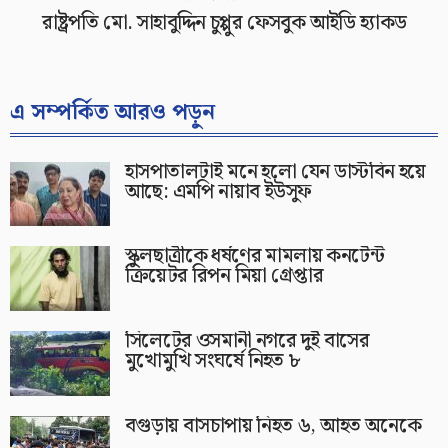
রাষ্ট্রপতি মো. সাহাবুদ্দিন চুপ্পুর ফেসবুক আইডি হ্যাকড
এ সম্পর্কিত আরও পড়ুন
হাসপাতালটাই মনে হলো যেন ডাস্টবিন হয়ে
আছে: এমপি নায়াব ইউসুফ
স্কুলছাত্রীকে ধর্ষণের মামলায় কনটেন্ট
ক্রিয়েটর রিপন মিয়া গ্রেপ্তার
সিলেটের ওসমানী নগরে দুই বাসের
মুখোমুখি সংঘর্ষে নিহত ৮
বগুড়ায় বাসচাপায় নিহত ৬, আহত অনেকে