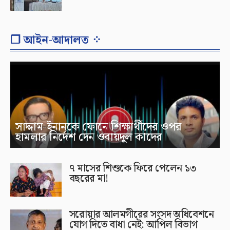
❐ আইন-আদালত ⁘
সাদ্দাম-ইনানকে ফোনে শিক্ষার্থীদের ওপর
হামলার নির্দেশ দেন ওবায়দুল কাদের
৭ মাসের শিশুকে ফিরে পেলেন ১৩
বছরের মা!
সরোয়ার আলমগীরের সংসদ অধিবেশনে
যোগ দিতে বাধা নেই: আপিল বিভাগ