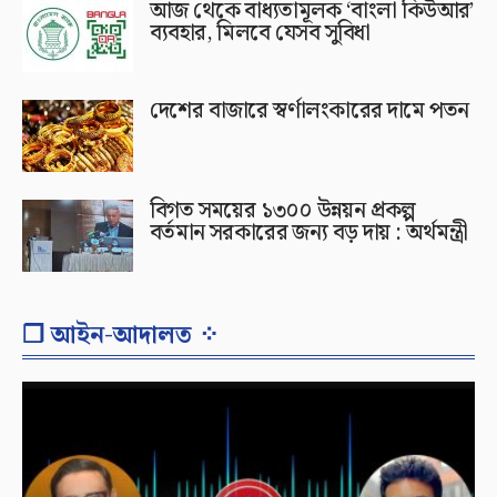
আজ থেকে বাধ্যতামূলক ‘বাংলা কিউআর’
ব্যবহার, মিলবে যেসব সুবিধা
দেশের বাজারে স্বর্ণালংকারের দামে পতন
বিগত সময়ের ১৩০০ উন্নয়ন প্রকল্প
বর্তমান সরকারের জন্য বড় দায় : অর্থমন্ত্রী
❐ আইন-আদালত ⁘