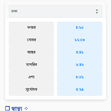
ফজর
৪:১০
যোহর
১২:০৮
আছর
৪:৪১
মাগরিব
৬:৪২
এশা
৮:০১
সূর্যোদয়
৫:২৯
❐ স্বাস্থ্য ⁘