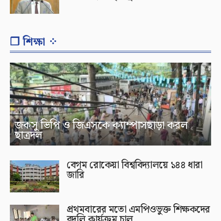
❐ শিক্ষা ⁘
জকসু ভিপি ও জিএসকে ক্যাম্পাসছাড়া করল
ছাত্রদল
বেগম রোকেয়া বিশ্ববিদ্যালয়ে ১৪৪ ধারা
জারি
প্রথমবারের মতো এমপিওভুক্ত শিক্ষকদের
বদলি কার্যক্রম চালু