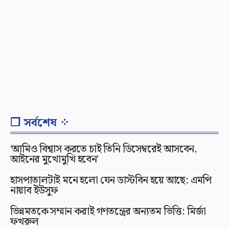
❐ সর্বশেষ ⁘
‘আমিও বিশ্বাস করতে চাই তিনি ডিসেম্বরেই আসবেন,
আইনের মুখোমুখি হবেন’
হাসপাতালটাই মনে হলো যেন ডাস্টবিন হয়ে আছে: এমপি
নায়াব ইউসুফ
ভিন্নমতকে সম্মান করাই গণতন্ত্রের অন্যতম ভিত্তি: মির্জা
ফখরুল