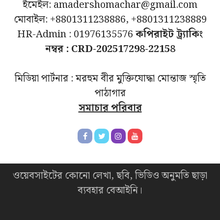
ইমেইল: amadershomachar@gmail.com
মোবাইল: +8801311238886, +8801311238889
HR-Admin : 01976135576
কপিরাইট ট্র্যাকিং
নম্বর : CRD-202517298-22158
মিডিয়া পার্টনার : মরহুম বীর মুক্তিযোদ্ধা মোন্তাজ স্মৃতি
পাঠাগার
সমাচার পরিবার
ওয়েবসাইটের কোনো লেখা, ছবি, ভিডিও অনুমতি ছাড়া
ব্যবহার বেআইনি।