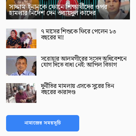
সাদ্দাম-ইনানকে ফোনে শিক্ষার্থীদের ওপর
হামলার নির্দেশ দেন ওবায়দুল কাদের
৭ মাসের শিশুকে ফিরে পেলেন ১৩
বছরের মা!
সরোয়ার আলমগীরের সংসদ অধিবেশনে
যোগ দিতে বাধা নেই: আপিল বিভাগ
দুর্নীতির মামলায় এসকে সুরের তিন
বছরের কারাদণ্ড
নামাজের সময়সূচি