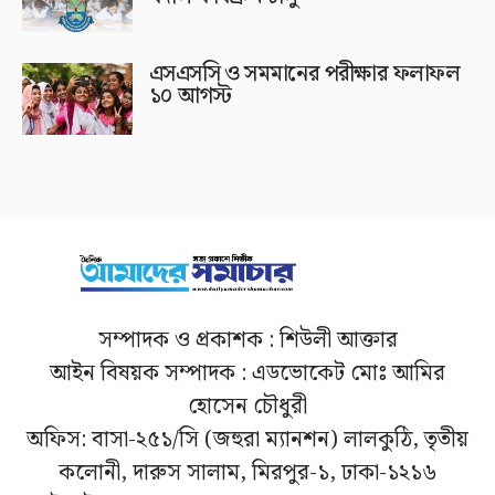
এসএসসি ও সমমানের পরীক্ষার ফলাফল
১০ আগস্ট
সম্পাদক ও প্রকাশক : শিউলী আক্তার
আইন বিষয়ক সম্পাদক : এডভোকেট মোঃ আমির
হোসেন চৌধুরী
অফিস: বাসা-২৫১/সি (জহুরা ম্যানশন) লালকুঠি, তৃতীয়
কলোনী, দারুস সালাম, মিরপুর-১, ঢাকা-১২১৬