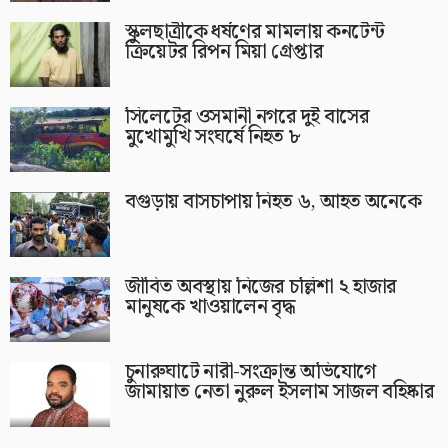
স্কুলছাত্রীকে ধর্ষণের মামলায় কনটেন্ট
ক্রিয়েটর রিপন মিয়া গ্রেপ্তার
সিলেটের ওসমানী নগরে দুই বাসের
মুখোমুখি সংঘর্ষে নিহত ৮
বগুড়ায় বাসচাপায় নিহত ৬, আহত অনেকে
জীবিত অবস্থায় নিজের চল্লিশা ২ হাজার
মানুষকে খাওয়ালেন বৃদ্ধ
চুনারুঘাটে নারী-সংক্রান্ত অভিযোগে
জামায়াত নেতা নুরুল ইসলাম সাজল বহিষ্কার