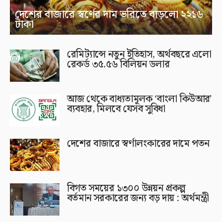
দেশের বাজারে স্বর্ণের দাম ভরিতে বাড়লো ২২১৬
টাকা
রেমিট্যান্সে নতুন ইতিহাস, অর্থবছরে এলো
রেকর্ড ৩৫.৫৬ বিলিয়ন ডলার
আজ থেকে বাধ্যতামূলক ‘বাংলা কিউআর’
ব্যবহার, মিলবে যেসব সুবিধা
দেশের বাজারে স্বর্ণালংকারের দামে পতন
বিগত সময়ের ১৩০০ উন্নয়ন প্রকল্প
বর্তমান সরকারের জন্য বড় দায় : অর্থমন্ত্রী