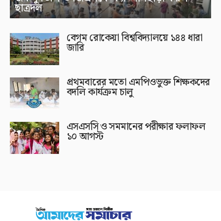
ছাত্রদল
বেগম রোকেয়া বিশ্ববিদ্যালয়ে ১৪৪ ধারা
জারি
প্রথমবারের মতো এমপিওভুক্ত শিক্ষকদের
বদলি কার্যক্রম চালু
এসএসসি ও সমমানের পরীক্ষার ফলাফল
১০ আগস্ট