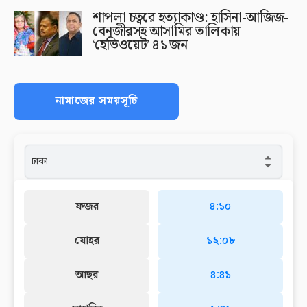
শাপলা চত্বরে হত্যাকাণ্ড: হাসিনা-আজিজ-
বেনজীরসহ আসামির তালিকায়
‘হেভিওয়েট’ ৪১ জন
নামাজের সময়সূচি
ফজর
৪:১০
যোহর
১২:০৮
আছর
৪:৪১