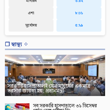
মাগরিব
৬:৪২
এশা
৮:০১
সূর্যোদয়
৫:২৯
❐ স্বাস্থ্য ⁘
সরকারি হাসপাতালই যেন মানুষের একমাত্র
ভরসার জায়গা হয়: প্রধানমন্ত্রী
সব সরকারি হাসপাতালে ৩১ ডিসেম্বর