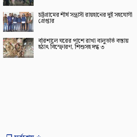
চট্টগ্রামের শীর্ষ সন্ত্রাসী রায়হানের দুই সহযোগী
গ্রেপ্তার
বরিশালে ঘরের পাশে রাখা বালুভর্তি বস্তায়
হঠাৎ বিস্ফোরণ, শিশুসহ দগ্ধ ৩