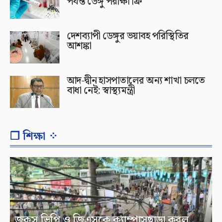
পর্যন্ত ডেঙ্গু পরীক্ষা ফ্রি
দেশব্যাপী ডেঙ্গুর ভয়াবহ পরিস্থিতির
আশঙ্কা
আদ-দ্বীন হাসপাতালের অন্য শাখা চলতে
বাধা নেই: স্বাস্থ্যমন্ত্রী
❐ শিক্ষা ⁘
জকসু ভিপি ও জিএসকে ক্যাম্পাসছাড়া করল