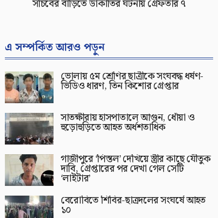
সচিবের বাড়িতে ডাকাতির ঘটনায় গ্রেফতার ৭
এ সম্পর্কিত আরও পড়ুন
ভোলায় ৫ম শ্রেণির ছাত্রীকে সংঘবদ্ধ ধর্ষণ-
ভিডিও ধারণ, তিন কিশোর গ্রেপ্তার
সাতক্ষীরায় হাসপাতালে আগুন, ধোঁয়া ও
হুড়োহুড়িতে আহত অর্ধশতাধিক
গাজীপুরে ‘পিস্তল’ দেখিয়ে স্ত্রীর কাছে যৌতুক
দাবি, গ্রেপ্তারের পর দেখা গেল সেটি
‘লাইটার’
বেরোবিতে শিবির-ছাত্রদলের সংঘর্ষে আহত
১০