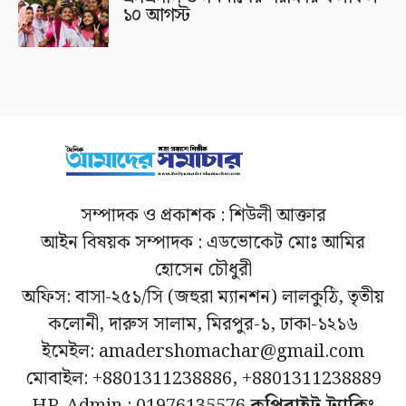
১০ আগস্ট
সম্পাদক ও প্রকাশক : শিউলী আক্তার
আইন বিষয়ক সম্পাদক : এডভোকেট মোঃ আমির
হোসেন চৌধুরী
অফিস: বাসা-২৫১/সি (জহুরা ম্যানশন) লালকুঠি, তৃতীয়
কলোনী, দারুস সালাম, মিরপুর-১, ঢাকা-১২১৬
ইমেইল: amadershomachar@gmail.com
মোবাইল: +8801311238886, +8801311238889