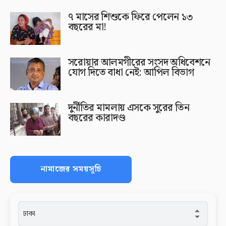
৭ মাসের শিশুকে ফিরে পেলেন ১৩
বছরের মা!
সরোয়ার আলমগীরের সংসদ অধিবেশনে
যোগ দিতে বাধা নেই: আপিল বিভাগ
দুর্নীতির মামলায় এসকে সুরের তিন
বছরের কারাদণ্ড
নামাজের সময়সূচি