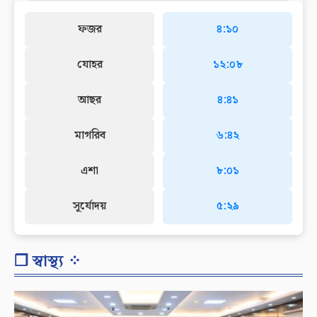
ফজর
৪:১০
যোহর
১২:০৮
আছর
৪:৪১
মাগরিব
৬:৪২
এশা
৮:০১
সূর্যোদয়
৫:২৯
❐ স্বাস্থ্য ⁘