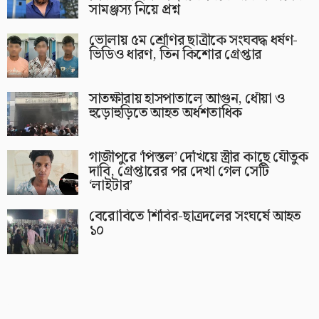
সামঞ্জস্য নিয়ে প্রশ্ন
ভোলায় ৫ম শ্রেণির ছাত্রীকে সংঘবদ্ধ ধর্ষণ-
ভিডিও ধারণ, তিন কিশোর গ্রেপ্তার
সাতক্ষীরায় হাসপাতালে আগুন, ধোঁয়া ও
হুড়োহুড়িতে আহত অর্ধশতাধিক
গাজীপুরে ‘পিস্তল’ দেখিয়ে স্ত্রীর কাছে যৌতুক
দাবি, গ্রেপ্তারের পর দেখা গেল সেটি
‘লাইটার’
বেরোবিতে শিবির-ছাত্রদলের সংঘর্ষে আহত
১০