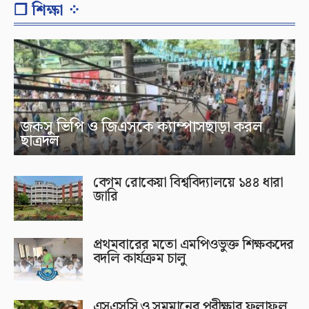
❐ শিক্ষা ⁘
জকসু ভিপি ও জিএসকে ক্যাম্পাসছাড়া করল
ছাত্রদল
বেগম রোকেয়া বিশ্ববিদ্যালয়ে ১৪৪ ধারা
জারি
প্রথমবারের মতো এমপিওভুক্ত শিক্ষকদের
বদলি কার্যক্রম চালু
এসএসসি ও সমমানের পরীক্ষার ফলাফল