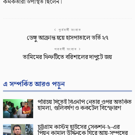
কর্মকর্তারা উপস্থিত ছিলেন।
পূর্ববর্তী সংবাদ
ডেঙ্গু আক্রান্ত হয়ে হাসপাতালে ভর্তি ২৭
পরবর্তী সংবাদ
তামিমের ফিফটিতে বরিশালের দাপুটে জয়
এ সম্পর্কিত আরও পড়ুন
পরিচয় দিতেই বিএনপি নেতার ওপর অতর্কিত
হামলা, গুলিবর্ষণ ও ককটেল বিস্ফোরণ
চট্টগ্রাম কাস্টম হাউসের সেকশন-২–এর
পিয়ন কামাল উদ্দিনকে ঘিরে আয়-সম্পদের