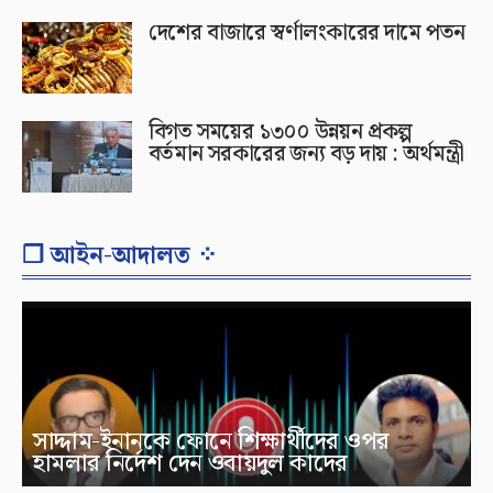
দেশের বাজারে স্বর্ণালংকারের দামে পতন
বিগত সময়ের ১৩০০ উন্নয়ন প্রকল্প
বর্তমান সরকারের জন্য বড় দায় : অর্থমন্ত্রী
❐ আইন-আদালত ⁘
সাদ্দাম-ইনানকে ফোনে শিক্ষার্থীদের ওপর
হামলার নির্দেশ দেন ওবায়দুল কাদের