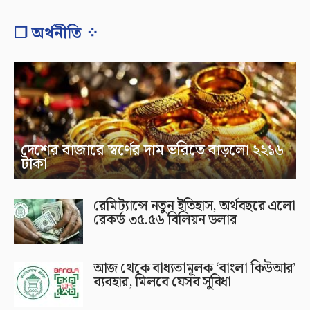
❐ অর্থনীতি ⁘
দেশের বাজারে স্বর্ণের দাম ভরিতে বাড়লো ২২১৬
টাকা
রেমিট্যান্সে নতুন ইতিহাস, অর্থবছরে এলো
রেকর্ড ৩৫.৫৬ বিলিয়ন ডলার
আজ থেকে বাধ্যতামূলক ‘বাংলা কিউআর’
ব্যবহার, মিলবে যেসব সুবিধা