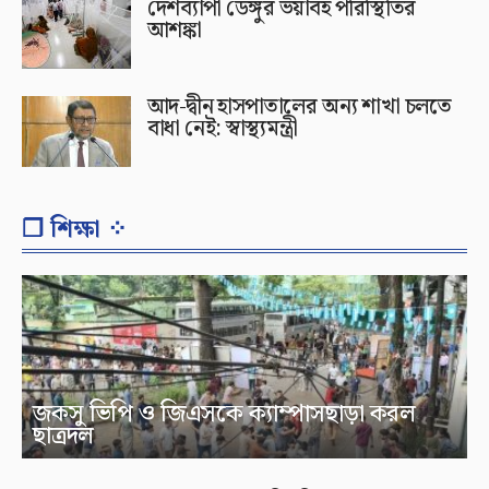
দেশব্যাপী ডেঙ্গুর ভয়াবহ পরিস্থিতির
আশঙ্কা
আদ-দ্বীন হাসপাতালের অন্য শাখা চলতে
বাধা নেই: স্বাস্থ্যমন্ত্রী
❐ শিক্ষা ⁘
জকসু ভিপি ও জিএসকে ক্যাম্পাসছাড়া করল
ছাত্রদল