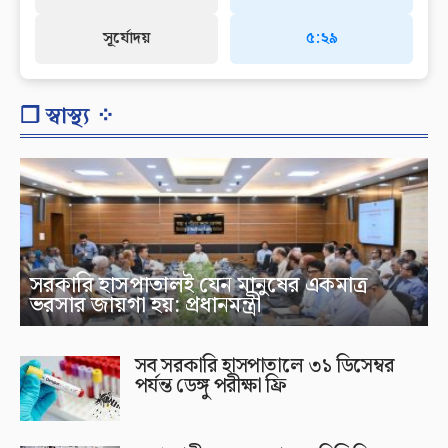
সূর্যোদয়
৫:২৯
❐ স্বাস্থ্য ⁘
সরকারি হাসপাতালই যেন মানুষের একমাত্র
ভরসার জায়গা হয়: প্রধানমন্ত্রী
সব সরকারি হাসপাতালে ৩১ ডিসেম্বর
পর্যন্ত ডেঙ্গু পরীক্ষা ফ্রি