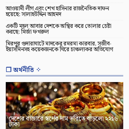
আওয়ামী লীগ এবং শেখ হাসিনার রাজনৈতিক দাফন
হয়েছে: সালাহউদ্দিন আহমদ
একটি মহল আবার দেশকে অস্থির করে তোলার চেষ্টা
করছে: মির্জা ফখরুল
মিরপুর গুদারাঘাটে মাদকের রমরমা কারবার, সজীব-
ইয়াসমিনসহ কয়েকজনকে ঘিরে চাঞ্চল্যকর অভিযোগ
❐ অর্থনীতি ⁘
দেশের বাজারে স্বর্ণের দাম ভরিতে বাড়লো ২২১৬
টাকা