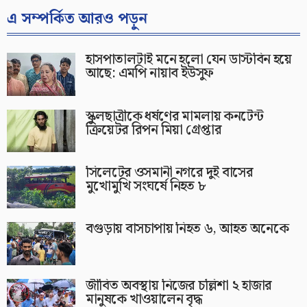
এ সম্পর্কিত আরও পড়ুন
হাসপাতালটাই মনে হলো যেন ডাস্টবিন হয়ে
আছে: এমপি নায়াব ইউসুফ
স্কুলছাত্রীকে ধর্ষণের মামলায় কনটেন্ট
ক্রিয়েটর রিপন মিয়া গ্রেপ্তার
সিলেটের ওসমানী নগরে দুই বাসের
মুখোমুখি সংঘর্ষে নিহত ৮
বগুড়ায় বাসচাপায় নিহত ৬, আহত অনেকে
জীবিত অবস্থায় নিজের চল্লিশা ২ হাজার
মানুষকে খাওয়ালেন বৃদ্ধ