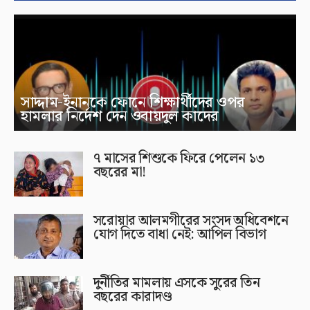
সাদ্দাম-ইনানকে ফোনে শিক্ষার্থীদের ওপর
হামলার নির্দেশ দেন ওবায়দুল কাদের
৭ মাসের শিশুকে ফিরে পেলেন ১৩
বছরের মা!
সরোয়ার আলমগীরের সংসদ অধিবেশনে
যোগ দিতে বাধা নেই: আপিল বিভাগ
দুর্নীতির মামলায় এসকে সুরের তিন
বছরের কারাদণ্ড