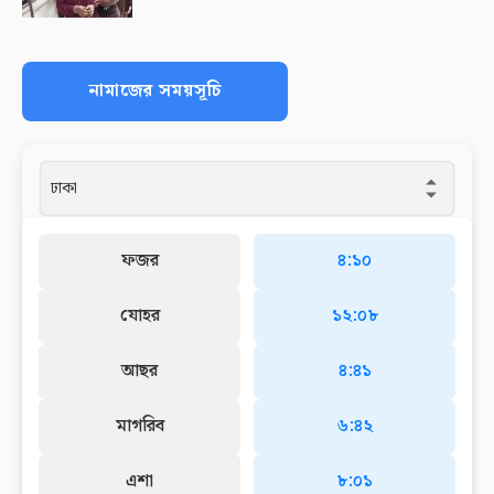
নামাজের সময়সূচি
ফজর
৪:১০
যোহর
১২:০৮
আছর
৪:৪১
মাগরিব
৬:৪২
এশা
৮:০১