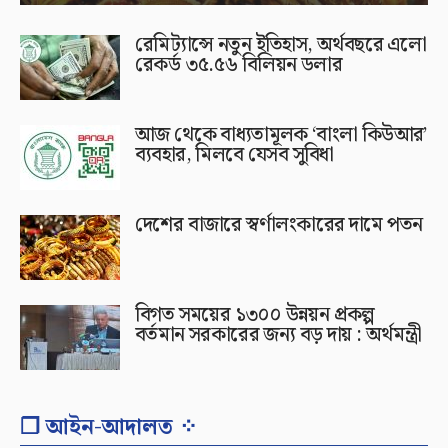
রেমিট্যান্সে নতুন ইতিহাস, অর্থবছরে এলো
রেকর্ড ৩৫.৫৬ বিলিয়ন ডলার
আজ থেকে বাধ্যতামূলক ‘বাংলা কিউআর’
ব্যবহার, মিলবে যেসব সুবিধা
দেশের বাজারে স্বর্ণালংকারের দামে পতন
বিগত সময়ের ১৩০০ উন্নয়ন প্রকল্প
বর্তমান সরকারের জন্য বড় দায় : অর্থমন্ত্রী
❐ আইন-আদালত ⁘