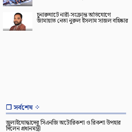
চুনারুঘাটে নারী-সংক্রান্ত অভিযোগে
জামায়াত নেতা নুরুল ইসলাম সাজল বহিষ্কার
❐ সর্বশেষ ⁘
জুলাইযোদ্ধাদের সিএনজি অটোরিকশা ও রিকশা উপহার
দিলেন প্রধানমন্ত্রী