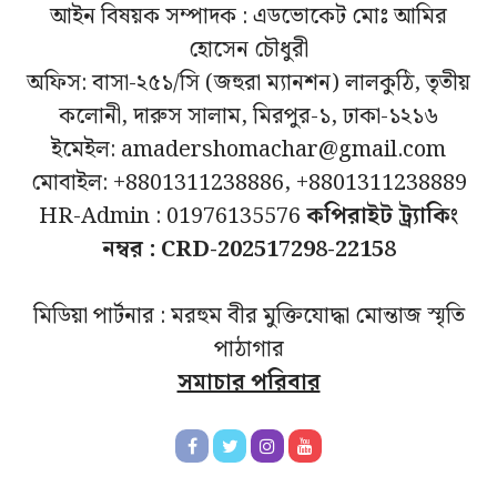
আইন বিষয়ক সম্পাদক : এডভোকেট মোঃ আমির
হোসেন চৌধুরী
অফিস: বাসা-২৫১/সি (জহুরা ম্যানশন) লালকুঠি, তৃতীয়
কলোনী, দারুস সালাম, মিরপুর-১, ঢাকা-১২১৬
ইমেইল: amadershomachar@gmail.com
মোবাইল: +8801311238886, +8801311238889
HR-Admin : 01976135576
কপিরাইট ট্র্যাকিং
নম্বর : CRD-202517298-22158
মিডিয়া পার্টনার : মরহুম বীর মুক্তিযোদ্ধা মোন্তাজ স্মৃতি
পাঠাগার
সমাচার পরিবার