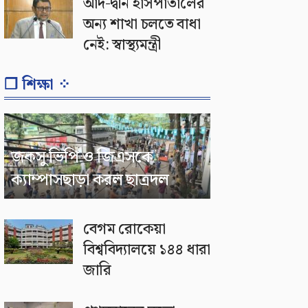
আদ-দ্বীন হাসপাতালের
অন্য শাখা চলতে বাধা
নেই: স্বাস্থ্যমন্ত্রী
❐ শিক্ষা ⁘
জকসু ভিপি ও জিএসকে
ক্যাম্পাসছাড়া করল ছাত্রদল
বেগম রোকেয়া
বিশ্ববিদ্যালয়ে ১৪৪ ধারা
জারি