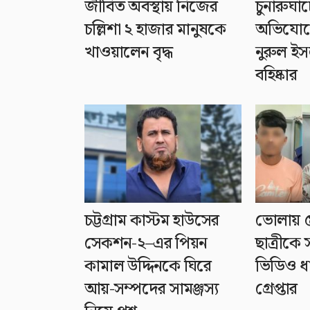
জীবিত অবস্থায় নিজের
চুনারুঘাট
চল্লিশা ২ হাজার মানুষকে
অভিযোগে
খাওয়ালেন বৃদ্ধ
নুরুল ই
বহিষ্কার
চট্টগ্রাম কাস্টম হাউসের
ভোলায় ৫
সেকশন-২–এর পিয়ন
ছাত্রীকে 
কামাল উদ্দিনকে ঘিরে
ভিডিও ধ
আয়-সম্পদের সামঞ্জস্য
গ্রেপ্তার