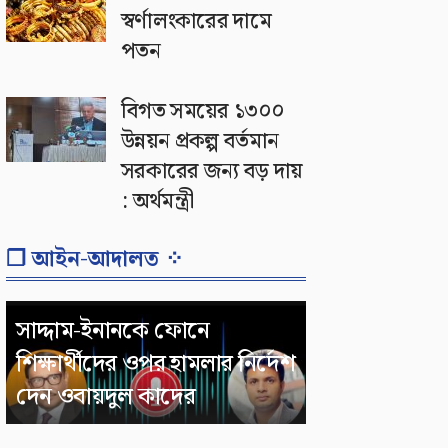
স্বর্ণালংকারের দামে
পতন
বিগত সময়ের ১৩০০
উন্নয়ন প্রকল্প বর্তমান
সরকারের জন্য বড় দায়
: অর্থমন্ত্রী
❐ আইন-আদালত ⁘
সাদ্দাম-ইনানকে ফোনে
শিক্ষার্থীদের ওপর হামলার নির্দেশ
দেন ওবায়দুল কাদের