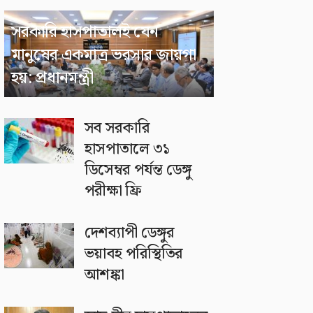
সরকারি হাসপাতালই যেন
মানুষের একমাত্র ভরসার জায়গা
হয়: প্রধানমন্ত্রী
সব সরকারি
হাসপাতালে ৩১
ডিসেম্বর পর্যন্ত ডেঙ্গু
পরীক্ষা ফ্রি
দেশব্যাপী ডেঙ্গুর
ভয়াবহ পরিস্থিতির
আশঙ্কা