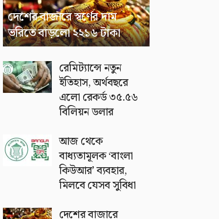
দেশের বাজারে স্বর্ণের দাম
ভরিতে বাড়লো ২২১৬ টাকা
রেমিট্যান্সে নতুন
ইতিহাস, অর্থবছরে
এলো রেকর্ড ৩৫.৫৬
বিলিয়ন ডলার
আজ থেকে
বাধ্যতামূলক ‘বাংলা
কিউআর’ ব্যবহার,
মিলবে যেসব সুবিধা
দেশের বাজারে