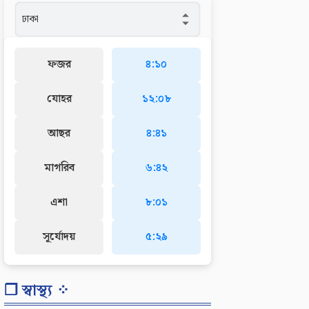
ফজর
৪:১০
যোহর
১২:০৮
আছর
৪:৪১
মাগরিব
৬:৪২
এশা
৮:০১
সূর্যোদয়
৫:২৯
❐ স্বাস্থ্য ⁘