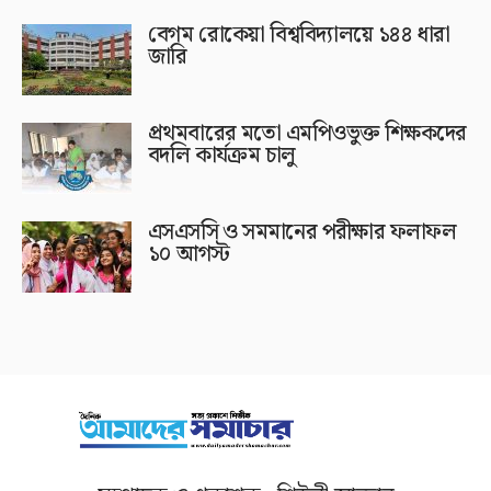
বেগম রোকেয়া বিশ্ববিদ্যালয়ে ১৪৪ ধারা
জারি
প্রথমবারের মতো এমপিওভুক্ত শিক্ষকদের
বদলি কার্যক্রম চালু
এসএসসি ও সমমানের পরীক্ষার ফলাফল
১০ আগস্ট