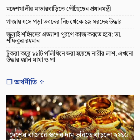
মহেশখালীর মাতারবাড়িতে পৌঁছেছেন প্রধানমন্ত্রী
গাজায় ধসে পড়া ভবনের নিচ থেকে ১৯ মরদেহ উদ্ধার
জুলাই শহিদদের প্রত্যাশা পূরণে কাজ করতে হবে: ডা.
শফিকুর রহমান
টুকরা করে ১১টি পলিথিনে ভরা হয়েছে নারীর লাশ, এখনো
উদ্ধার হয়নি মাথা ও পা
❐ অর্থনীতি ⁘
দেশের বাজারে স্বর্ণের দাম ভরিতে বাড়লো ২২১৬