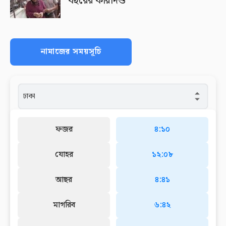
বছরের কারাদণ্ড
নামাজের সময়সূচি
ফজর
৪:১০
যোহর
১২:০৮
আছর
৪:৪১
মাগরিব
৬:৪২