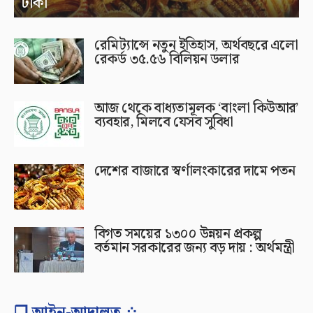
টাকা
রেমিট্যান্সে নতুন ইতিহাস, অর্থবছরে এলো
রেকর্ড ৩৫.৫৬ বিলিয়ন ডলার
আজ থেকে বাধ্যতামূলক ‘বাংলা কিউআর’
ব্যবহার, মিলবে যেসব সুবিধা
দেশের বাজারে স্বর্ণালংকারের দামে পতন
বিগত সময়ের ১৩০০ উন্নয়ন প্রকল্প
বর্তমান সরকারের জন্য বড় দায় : অর্থমন্ত্রী
❐ আইন-আদালত ⁘