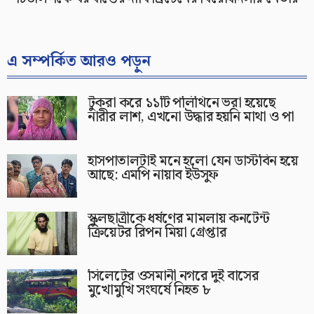
এ সম্পর্কিত আরও পড়ুন
টুকরা করে ১১টি পলিথিনে ভরা হয়েছে
নারীর লাশ, এখনো উদ্ধার হয়নি মাথা ও পা
হাসপাতালটাই মনে হলো যেন ডাস্টবিন হয়ে
আছে: এমপি নায়াব ইউসুফ
স্কুলছাত্রীকে ধর্ষণের মামলায় কনটেন্ট
ক্রিয়েটর রিপন মিয়া গ্রেপ্তার
সিলেটের ওসমানী নগরে দুই বাসের
মুখোমুখি সংঘর্ষে নিহত ৮