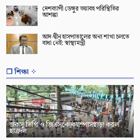
দেশব্যাপী ডেঙ্গুর ভয়াবহ পরিস্থিতির
আশঙ্কা
আদ-দ্বীন হাসপাতালের অন্য শাখা চলতে
বাধা নেই: স্বাস্থ্যমন্ত্রী
❐ শিক্ষা ⁘
জকসু ভিপি ও জিএসকে ক্যাম্পাসছাড়া করল
ছাত্রদল