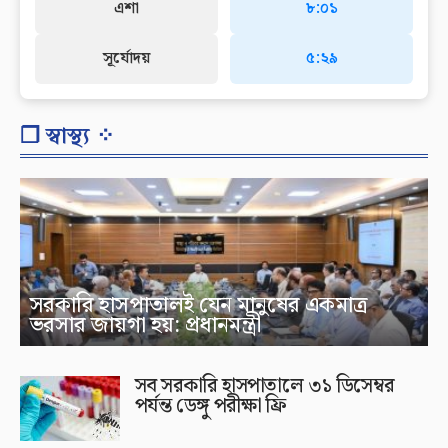
এশা
৮:০১
সূর্যোদয়
৫:২৯
❐ স্বাস্থ্য ⁘
সরকারি হাসপাতালই যেন মানুষের একমাত্র
ভরসার জায়গা হয়: প্রধানমন্ত্রী
সব সরকারি হাসপাতালে ৩১ ডিসেম্বর
পর্যন্ত ডেঙ্গু পরীক্ষা ফ্রি