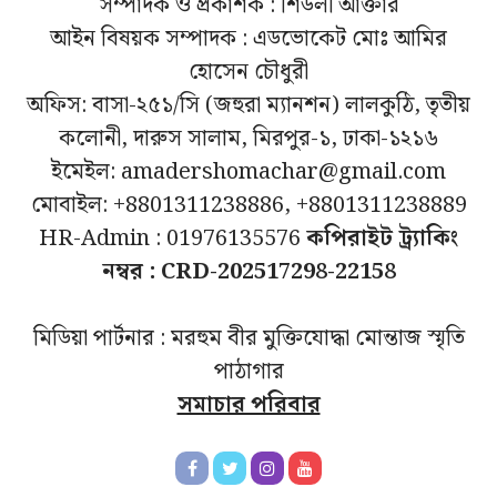
সম্পাদক ও প্রকাশক : শিউলী আক্তার
আইন বিষয়ক সম্পাদক : এডভোকেট মোঃ আমির
হোসেন চৌধুরী
অফিস: বাসা-২৫১/সি (জহুরা ম্যানশন) লালকুঠি, তৃতীয়
কলোনী, দারুস সালাম, মিরপুর-১, ঢাকা-১২১৬
ইমেইল: amadershomachar@gmail.com
মোবাইল: +8801311238886, +8801311238889
HR-Admin : 01976135576
কপিরাইট ট্র্যাকিং
নম্বর : CRD-202517298-22158
মিডিয়া পার্টনার : মরহুম বীর মুক্তিযোদ্ধা মোন্তাজ স্মৃতি
পাঠাগার
সমাচার পরিবার