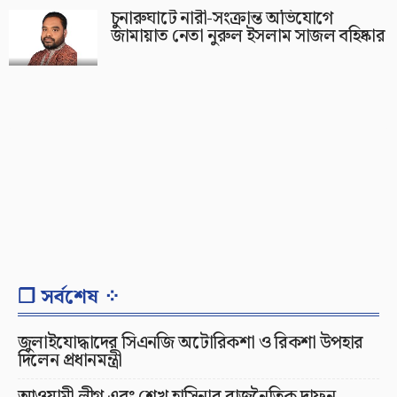
চুনারুঘাটে নারী-সংক্রান্ত অভিযোগে
জামায়াত নেতা নুরুল ইসলাম সাজল বহিষ্কার
❐ সর্বশেষ ⁘
জুলাইযোদ্ধাদের সিএনজি অটোরিকশা ও রিকশা উপহার
দিলেন প্রধানমন্ত্রী
আওয়ামী লীগ এবং শেখ হাসিনার রাজনৈতিক দাফন