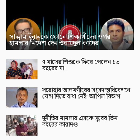
সাদ্দাম-ইনানকে ফোনে শিক্ষার্থীদের ওপর
হামলার নির্দেশ দেন ওবায়দুল কাদের
৭ মাসের শিশুকে ফিরে পেলেন ১৩
বছরের মা!
সরোয়ার আলমগীরের সংসদ অধিবেশনে
যোগ দিতে বাধা নেই: আপিল বিভাগ
দুর্নীতির মামলায় এসকে সুরের তিন
বছরের কারাদণ্ড