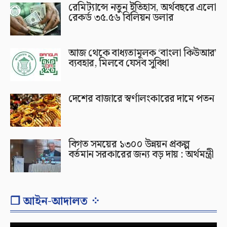
রেমিট্যান্সে নতুন ইতিহাস, অর্থবছরে এলো
রেকর্ড ৩৫.৫৬ বিলিয়ন ডলার
আজ থেকে বাধ্যতামূলক ‘বাংলা কিউআর’
ব্যবহার, মিলবে যেসব সুবিধা
দেশের বাজারে স্বর্ণালংকারের দামে পতন
বিগত সময়ের ১৩০০ উন্নয়ন প্রকল্প
বর্তমান সরকারের জন্য বড় দায় : অর্থমন্ত্রী
❐ আইন-আদালত ⁘