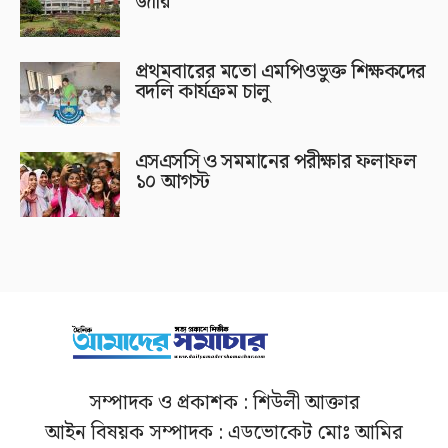
জারি
প্রথমবারের মতো এমপিওভুক্ত শিক্ষকদের
বদলি কার্যক্রম চালু
এসএসসি ও সমমানের পরীক্ষার ফলাফল
১০ আগস্ট
সম্পাদক ও প্রকাশক : শিউলী আক্তার
আইন বিষয়ক সম্পাদক : এডভোকেট মোঃ আমির