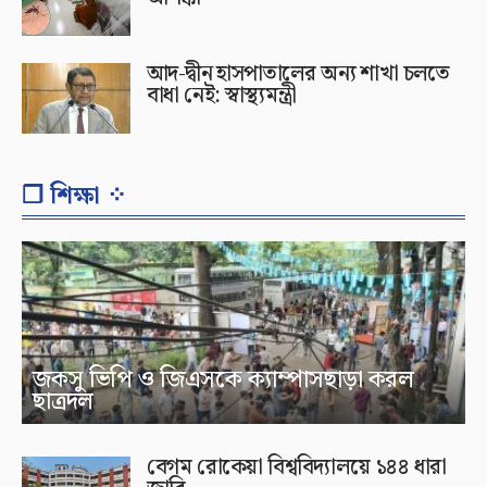
আদ-দ্বীন হাসপাতালের অন্য শাখা চলতে
বাধা নেই: স্বাস্থ্যমন্ত্রী
❐ শিক্ষা ⁘
জকসু ভিপি ও জিএসকে ক্যাম্পাসছাড়া করল
ছাত্রদল
বেগম রোকেয়া বিশ্ববিদ্যালয়ে ১৪৪ ধারা