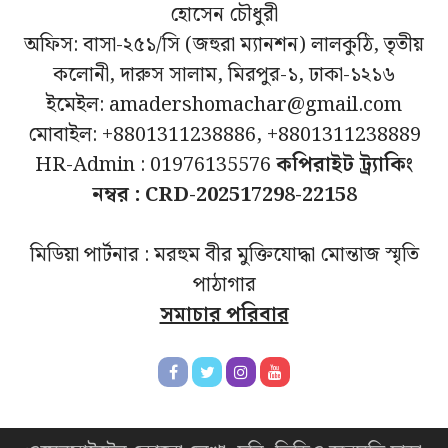
হোসেন চৌধুরী
অফিস: বাসা-২৫১/সি (জহুরা ম্যানশন) লালকুঠি, তৃতীয়
কলোনী, দারুস সালাম, মিরপুর-১, ঢাকা-১২১৬
ইমেইল: amadershomachar@gmail.com
মোবাইল: +8801311238886, +8801311238889
HR-Admin : 01976135576
কপিরাইট ট্র্যাকিং
নম্বর : CRD-202517298-22158
মিডিয়া পার্টনার : মরহুম বীর মুক্তিযোদ্ধা মোন্তাজ স্মৃতি
পাঠাগার
সমাচার পরিবার