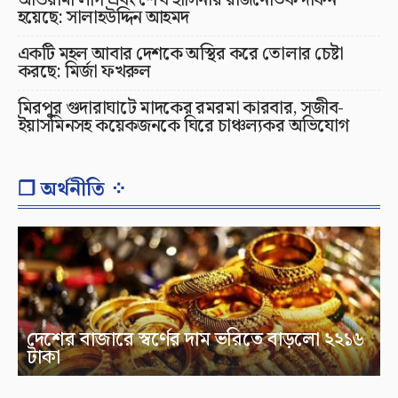
হয়েছে: সালাহউদ্দিন আহমদ
একটি মহল আবার দেশকে অস্থির করে তোলার চেষ্টা
করছে: মির্জা ফখরুল
মিরপুর গুদারাঘাটে মাদকের রমরমা কারবার, সজীব-
ইয়াসমিনসহ কয়েকজনকে ঘিরে চাঞ্চল্যকর অভিযোগ
❐ অর্থনীতি ⁘
দেশের বাজারে স্বর্ণের দাম ভরিতে বাড়লো ২২১৬
টাকা