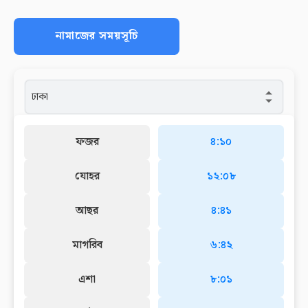
নামাজের সময়সূচি
ফজর
৪:১০
যোহর
১২:০৮
আছর
৪:৪১
মাগরিব
৬:৪২
এশা
৮:০১