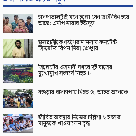
হাসপাতালটাই মনে হলো যেন ডাস্টবিন হয়ে
আছে: এমপি নায়াব ইউসুফ
স্কুলছাত্রীকে ধর্ষণের মামলায় কনটেন্ট
ক্রিয়েটর রিপন মিয়া গ্রেপ্তার
সিলেটের ওসমানী নগরে দুই বাসের
মুখোমুখি সংঘর্ষে নিহত ৮
বগুড়ায় বাসচাপায় নিহত ৬, আহত অনেকে
জীবিত অবস্থায় নিজের চল্লিশা ২ হাজার
মানুষকে খাওয়ালেন বৃদ্ধ