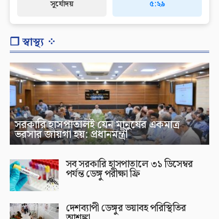
সূর্যোদয়
৫:২৯
❐ স্বাস্থ্য ⁘
সরকারি হাসপাতালই যেন মানুষের একমাত্র
ভরসার জায়গা হয়: প্রধানমন্ত্রী
সব সরকারি হাসপাতালে ৩১ ডিসেম্বর
পর্যন্ত ডেঙ্গু পরীক্ষা ফ্রি
দেশব্যাপী ডেঙ্গুর ভয়াবহ পরিস্থিতির
আশঙ্কা