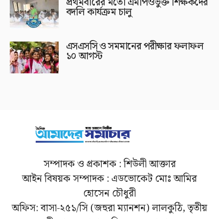
প্রথমবারের মতো এমপিওভুক্ত শিক্ষকদের
বদলি কার্যক্রম চালু
এসএসসি ও সমমানের পরীক্ষার ফলাফল
১০ আগস্ট
সম্পাদক ও প্রকাশক : শিউলী আক্তার
আইন বিষয়ক সম্পাদক : এডভোকেট মোঃ আমির
হোসেন চৌধুরী
অফিস: বাসা-২৫১/সি (জহুরা ম্যানশন) লালকুঠি, তৃতীয়