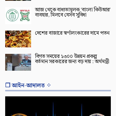
আজ থেকে বাধ্যতামূলক ‘বাংলা কিউআর’
ব্যবহার, মিলবে যেসব সুবিধা
দেশের বাজারে স্বর্ণালংকারের দামে পতন
বিগত সময়ের ১৩০০ উন্নয়ন প্রকল্প
বর্তমান সরকারের জন্য বড় দায় : অর্থমন্ত্রী
❐ আইন-আদালত ⁘