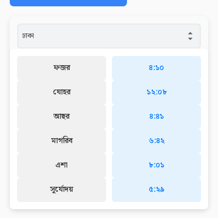
ফজর
৪:১০
যোহর
১২:০৮
আছর
৪:৪১
মাগরিব
৬:৪২
এশা
৮:০১
সূর্যোদয়
৫:২৯