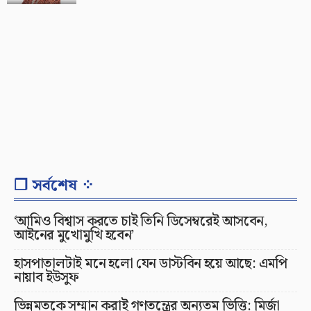
❐ সর্বশেষ ⁘
‘আমিও বিশ্বাস করতে চাই তিনি ডিসেম্বরেই আসবেন,
আইনের মুখোমুখি হবেন’
হাসপাতালটাই মনে হলো যেন ডাস্টবিন হয়ে আছে: এমপি
নায়াব ইউসুফ
ভিন্নমতকে সম্মান করাই গণতন্ত্রের অন্যতম ভিত্তি: মির্জা