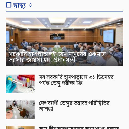
❐ স্বাস্থ্য ⁘
সরকারি হাসপাতালই যেন মানুষের একমাত্র
ভরসার জায়গা হয়: প্রধানমন্ত্রী
সব সরকারি হাসপাতালে ৩১ ডিসেম্বর
পর্যন্ত ডেঙ্গু পরীক্ষা ফ্রি
দেশব্যাপী ডেঙ্গুর ভয়াবহ পরিস্থিতির
আশঙ্কা