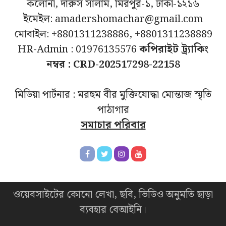
কলোনী, দারুস সালাম, মিরপুর-১, ঢাকা-১২১৬
ইমেইল: amadershomachar@gmail.com
মোবাইল: +8801311238886, +8801311238889
HR-Admin : 01976135576
কপিরাইট ট্র্যাকিং
নম্বর : CRD-202517298-22158
মিডিয়া পার্টনার : মরহুম বীর মুক্তিযোদ্ধা মোন্তাজ স্মৃতি
পাঠাগার
সমাচার পরিবার
ওয়েবসাইটের কোনো লেখা, ছবি, ভিডিও অনুমতি ছাড়া
ব্যবহার বেআইনি।