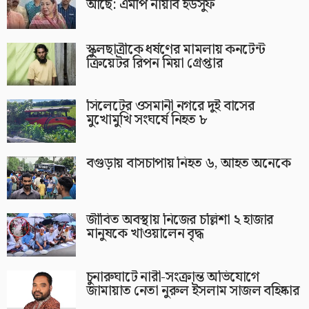
আছে: এমপি নায়াব ইউসুফ
স্কুলছাত্রীকে ধর্ষণের মামলায় কনটেন্ট
ক্রিয়েটর রিপন মিয়া গ্রেপ্তার
সিলেটের ওসমানী নগরে দুই বাসের
মুখোমুখি সংঘর্ষে নিহত ৮
বগুড়ায় বাসচাপায় নিহত ৬, আহত অনেকে
জীবিত অবস্থায় নিজের চল্লিশা ২ হাজার
মানুষকে খাওয়ালেন বৃদ্ধ
চুনারুঘাটে নারী-সংক্রান্ত অভিযোগে
জামায়াত নেতা নুরুল ইসলাম সাজল বহিষ্কার