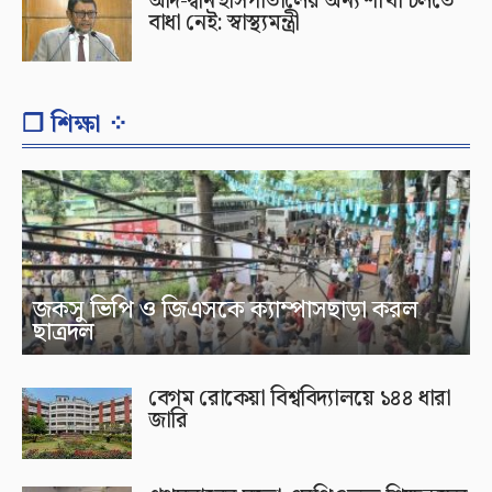
আদ-দ্বীন হাসপাতালের অন্য শাখা চলতে
বাধা নেই: স্বাস্থ্যমন্ত্রী
❐ শিক্ষা ⁘
জকসু ভিপি ও জিএসকে ক্যাম্পাসছাড়া করল
ছাত্রদল
বেগম রোকেয়া বিশ্ববিদ্যালয়ে ১৪৪ ধারা
জারি