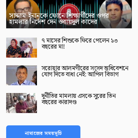
সাদ্দাম-ইনানকে ফোনে শিক্ষার্থীদের ওপর
হামলার নির্দেশ দেন ওবায়দুল কাদের
৭ মাসের শিশুকে ফিরে পেলেন ১৩
বছরের মা!
সরোয়ার আলমগীরের সংসদ অধিবেশনে
যোগ দিতে বাধা নেই: আপিল বিভাগ
দুর্নীতির মামলায় এসকে সুরের তিন
বছরের কারাদণ্ড
নামাজের সময়সূচি