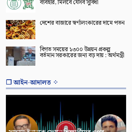
ব্যবহার, মিলবে যেসব সুবিধা
দেশের বাজারে স্বর্ণালংকারের দামে পতন
বিগত সময়ের ১৩০০ উন্নয়ন প্রকল্প
বর্তমান সরকারের জন্য বড় দায় : অর্থমন্ত্রী
❐ আইন-আদালত ⁘