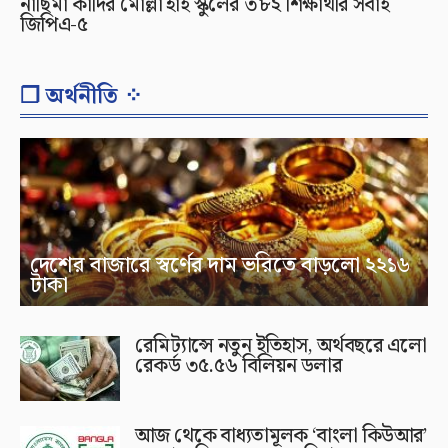
নাছিমা কাদির মোল্লা হাই স্কুলের ৩৮২ শিক্ষার্থীর সবাই
জিপিএ-৫
❐ অর্থনীতি ⁘
দেশের বাজারে স্বর্ণের দাম ভরিতে বাড়লো ২২১৬
টাকা
রেমিট্যান্সে নতুন ইতিহাস, অর্থবছরে এলো
রেকর্ড ৩৫.৫৬ বিলিয়ন ডলার
আজ থেকে বাধ্যতামূলক ‘বাংলা কিউআর’