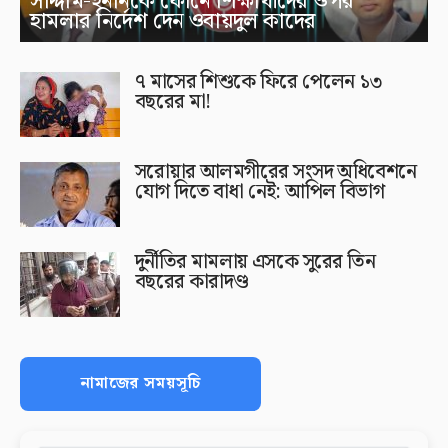
সাদ্দাম-ইনানকে ফোনে শিক্ষার্থীদের ওপর
হামলার নির্দেশ দেন ওবায়দুল কাদের
৭ মাসের শিশুকে ফিরে পেলেন ১৩
বছরের মা!
সরোয়ার আলমগীরের সংসদ অধিবেশনে
যোগ দিতে বাধা নেই: আপিল বিভাগ
দুর্নীতির মামলায় এসকে সুরের তিন
বছরের কারাদণ্ড
নামাজের সময়সূচি