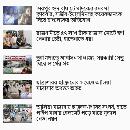
মিরপুর গুদারাঘাটে মাদকের রমরমা
কারবার, সজীব-ইয়াসমিনসহ কয়েকজনকে
ঘিরে চাঞ্চল্যকর অভিযোগ
রাজধানীতে ৫৭ লাখ টাকার জাল নোটে স্বর্ণ
কেনার চেষ্টা, হাতেনাতে ধরা
তুরাগপাড়ে আবাসন সাম্রাজ্য, সরকারি সেতু
ঘিরে স্বার্থের প্রশ্ন
ছাত্রশিবির-ছাত্রদলের সংঘর্ষে আলিয়া
মাদ্রাসার অধ্যক্ষ আহত
আলিয়া মাদ্রাসায় ছাত্রদল-শিবির সংঘর্ষ, হাতে
পাইপ মাথায় হেলমেট পড়ে মাঠে যুবদল
নেতা নয়ন