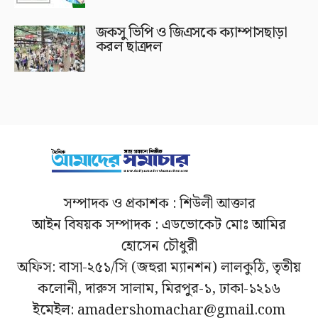
জকসু ভিপি ও জিএসকে ক্যাম্পাসছাড়া
করল ছাত্রদল
সম্পাদক ও প্রকাশক : শিউলী আক্তার
আইন বিষয়ক সম্পাদক : এডভোকেট মোঃ আমির
হোসেন চৌধুরী
অফিস: বাসা-২৫১/সি (জহুরা ম্যানশন) লালকুঠি, তৃতীয়
কলোনী, দারুস সালাম, মিরপুর-১, ঢাকা-১২১৬
ইমেইল: amadershomachar@gmail.com