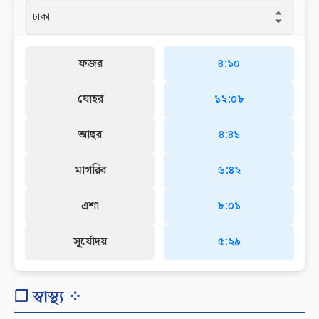
ফজর
৪:১০
যোহর
১২:০৮
আছর
৪:৪১
মাগরিব
৬:৪২
এশা
৮:০১
সূর্যোদয়
৫:২৯
❐ স্বাস্থ্য ⁘