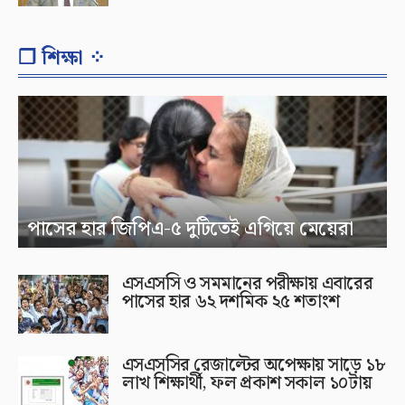
❐ শিক্ষা ⁘
পাসের হার জিপিএ-৫ দুটিতেই এগিয়ে মেয়েরা
এসএসসি ও সমমানের পরীক্ষায় এবারের
পাসের হার ৬২ দশমিক ২৫ শতাংশ
এসএসসির রেজাল্টের অপেক্ষায় সাড়ে ১৮
লাখ শিক্ষার্থী, ফল প্রকাশ সকাল ১০টায়