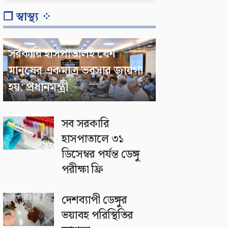
❐ স্বাস্থ্য ⁘
সরকারি হাসপাতালই যেন
মানুষের একমাত্র ভরসার জায়গা
হয়: প্রধানমন্ত্রী
সব সরকারি
হাসপাতালে ৩১
ডিসেম্বর পর্যন্ত ডেঙ্গু
পরীক্ষা ফ্রি
দেশব্যাপী ডেঙ্গুর
ভয়াবহ পরিস্থিতির