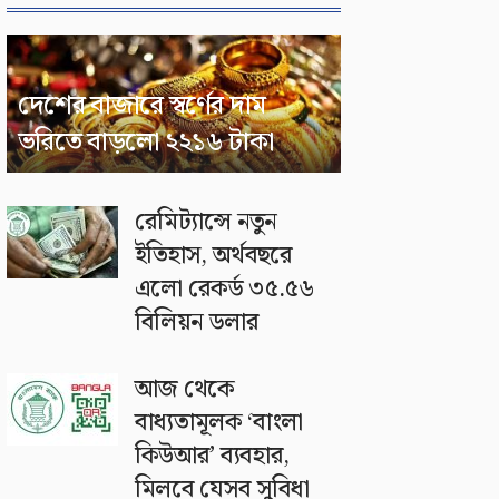
দেশের বাজারে স্বর্ণের দাম
ভরিতে বাড়লো ২২১৬ টাকা
রেমিট্যান্সে নতুন
ইতিহাস, অর্থবছরে
এলো রেকর্ড ৩৫.৫৬
বিলিয়ন ডলার
আজ থেকে
বাধ্যতামূলক ‘বাংলা
কিউআর’ ব্যবহার,
মিলবে যেসব সুবিধা