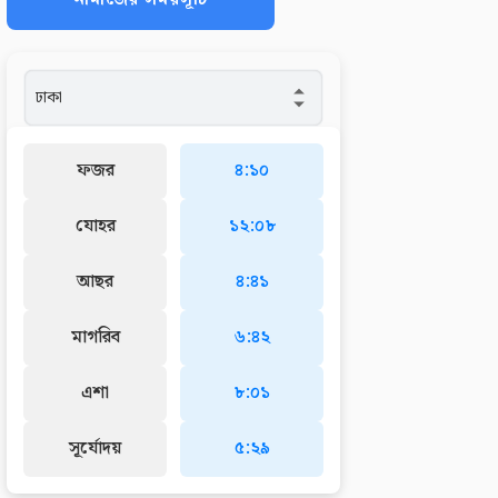
ফজর
৪:১০
যোহর
১২:০৮
আছর
৪:৪১
মাগরিব
৬:৪২
এশা
৮:০১
সূর্যোদয়
৫:২৯