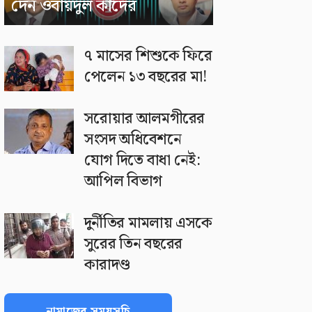
দেন ওবায়দুল কাদের
৭ মাসের শিশুকে ফিরে
পেলেন ১৩ বছরের মা!
সরোয়ার আলমগীরের
সংসদ অধিবেশনে
যোগ দিতে বাধা নেই:
আপিল বিভাগ
দুর্নীতির মামলায় এসকে
সুরের তিন বছরের
কারাদণ্ড
নামাজের সময়সূচি