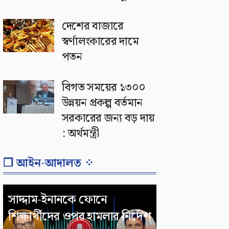
দেশের বাজারে
স্বর্ণালংকারের দামে
পতন
বিগত সময়ের ১৩০০
উন্নয়ন প্রকল্প বর্তমান
সরকারের জন্য বড় দায়
: অর্থমন্ত্রী
❐ আইন-আদালত ⁘
সাদ্দাম-ইনানকে ফোনে
শিক্ষার্থীদের ওপর হামলার নির্দেশ