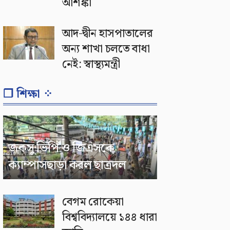
আশঙ্কা
আদ-দ্বীন হাসপাতালের
অন্য শাখা চলতে বাধা
নেই: স্বাস্থ্যমন্ত্রী
❐ শিক্ষা ⁘
জকসু ভিপি ও জিএসকে
ক্যাম্পাসছাড়া করল ছাত্রদল
বেগম রোকেয়া
বিশ্ববিদ্যালয়ে ১৪৪ ধারা