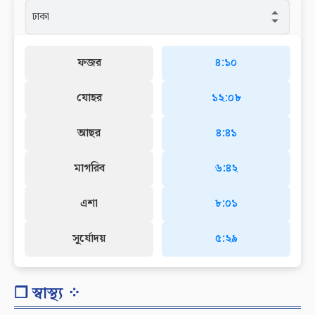
ফজর
৪:১০
যোহর
১২:০৮
আছর
৪:৪১
মাগরিব
৬:৪২
এশা
৮:০১
সূর্যোদয়
৫:২৯
❐ স্বাস্থ্য ⁘