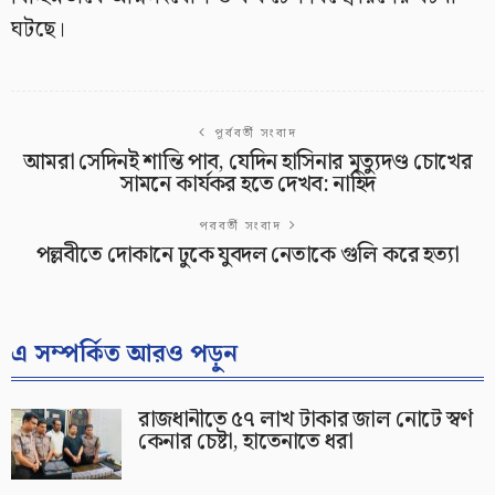
ঘটছে।
পূর্ববর্তী সংবাদ
আমরা সেদিনই শান্তি পাব, যেদিন হাসিনার মৃত্যুদণ্ড চোখের
সামনে কার্যকর হতে দেখব: নাহিদ
পরবর্তী সংবাদ
পল্লবীতে দোকানে ঢুকে যুবদল নেতাকে গুলি করে হত্যা
এ সম্পর্কিত আরও পড়ুন
রাজধানীতে ৫৭ লাখ টাকার জাল নোটে স্বর্ণ
কেনার চেষ্টা, হাতেনাতে ধরা