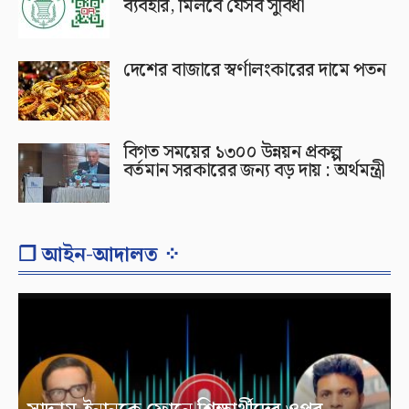
ব্যবহার, মিলবে যেসব সুবিধা
দেশের বাজারে স্বর্ণালংকারের দামে পতন
বিগত সময়ের ১৩০০ উন্নয়ন প্রকল্প
বর্তমান সরকারের জন্য বড় দায় : অর্থমন্ত্রী
❐ আইন-আদালত ⁘