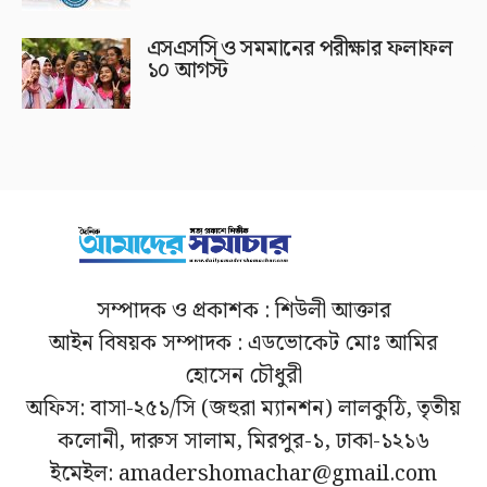
এসএসসি ও সমমানের পরীক্ষার ফলাফল
১০ আগস্ট
সম্পাদক ও প্রকাশক : শিউলী আক্তার
আইন বিষয়ক সম্পাদক : এডভোকেট মোঃ আমির
হোসেন চৌধুরী
অফিস: বাসা-২৫১/সি (জহুরা ম্যানশন) লালকুঠি, তৃতীয়
কলোনী, দারুস সালাম, মিরপুর-১, ঢাকা-১২১৬
ইমেইল: amadershomachar@gmail.com