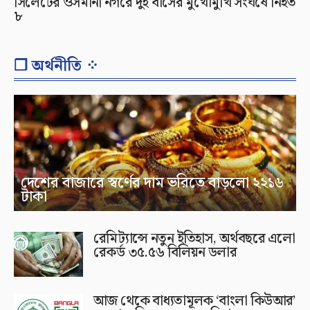
সিলেটের ওসমানী নগরে দুই বাসের মুখোমুখি সংঘর্ষে নিহত
৮
❐ অর্থনীতি ⁘
দেশের বাজারে স্বর্ণের দাম ভরিতে বাড়লো ২২১৬
টাকা
রেমিট্যান্সে নতুন ইতিহাস, অর্থবছরে এলো
রেকর্ড ৩৫.৫৬ বিলিয়ন ডলার
আজ থেকে বাধ্যতামূলক ‘বাংলা কিউআর’