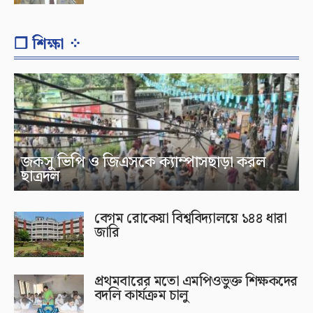
❐ শিক্ষা ⁘
জকসু ভিপি ও জিএসকে ক্যাম্পাসছাড়া করল
ছাত্রদল
বেগম রোকেয়া বিশ্ববিদ্যালয়ে ১৪৪ ধারা
জারি
প্রথমবারের মতো এমপিওভুক্ত শিক্ষকদের
বদলি কার্যক্রম চালু