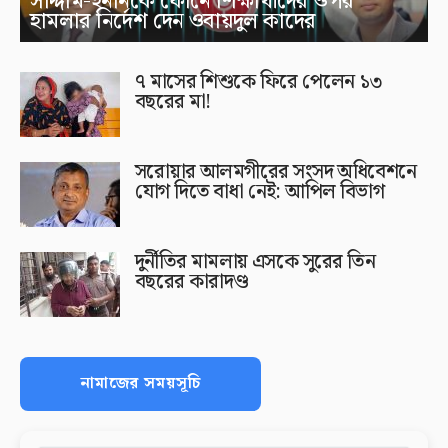
সাদ্দাম-ইনানকে ফোনে শিক্ষার্থীদের ওপর
হামলার নির্দেশ দেন ওবায়দুল কাদের
৭ মাসের শিশুকে ফিরে পেলেন ১৩
বছরের মা!
সরোয়ার আলমগীরের সংসদ অধিবেশনে
যোগ দিতে বাধা নেই: আপিল বিভাগ
দুর্নীতির মামলায় এসকে সুরের তিন
বছরের কারাদণ্ড
নামাজের সময়সূচি